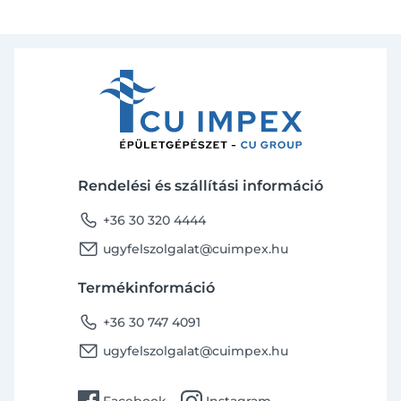
Rendelési és szállítási információ
phone
+36 30 320 4444
email
ugyfelszolgalat@cuimpex.hu
Termékinformáció
phone
+36 30 747 4091
email
ugyfelszolgalat@cuimpex.hu
facebook
instagram