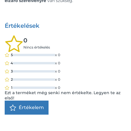
elzáró szerelvényre
van szükség.
Értékelések
0
Nincs értékelés
5
x
0
4
x
0
3
x
0
2
x
0
1
x
0
Ezt a terméket még senki nem értékelte. Legyen te az
első!
Értékelem