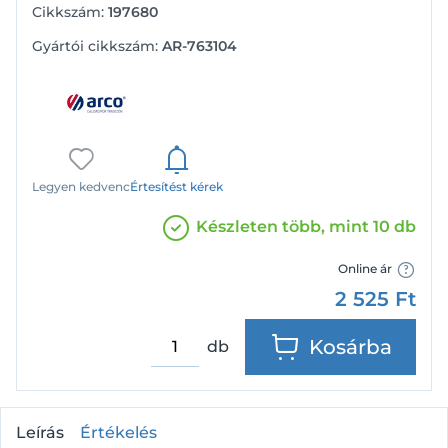
Cikkszám:
197680
Gyártói cikkszám:
AR-763104
Legyen kedvenc
Értesítést kérek
Készleten több, mint 10 db
Online ár
2 525
Ft
Kosárba
db
Leírás
Értékelés