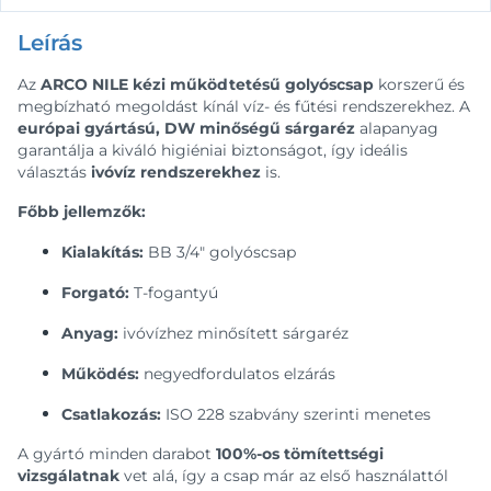
Leírás
Az
ARCO NILE kézi működtetésű golyóscsap
korszerű és
megbízható megoldást kínál víz- és fűtési rendszerekhez. A
európai gyártású, DW minőségű sárgaréz
alapanyag
garantálja a kiváló higiéniai biztonságot, így ideális
választás
ivóvíz rendszerekhez
is.
Főbb jellemzők:
Kialakítás:
BB 3/4″ golyóscsap
Forgató:
T-fogantyú
Anyag:
ivóvízhez minősített sárgaréz
Működés:
negyedfordulatos elzárás
Csatlakozás:
ISO 228 szabvány szerinti menetes
A gyártó minden darabot
100%-os tömítettségi
vizsgálatnak
vet alá, így a csap már az első használattól