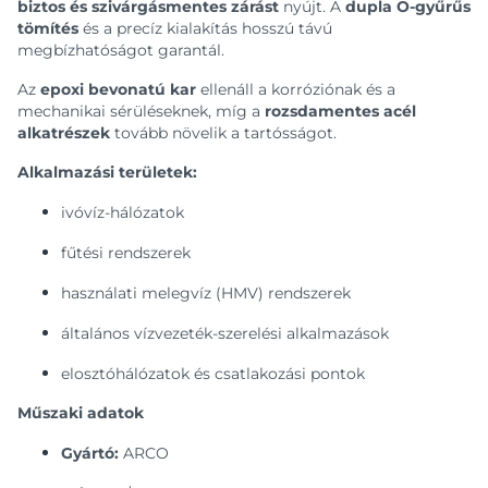
biztos és szivárgásmentes zárást
nyújt. A
dupla O-gyűrűs
tömítés
és a precíz kialakítás hosszú távú
megbízhatóságot garantál.
Az
epoxi bevonatú kar
ellenáll a korróziónak és a
mechanikai sérüléseknek, míg a
rozsdamentes acél
alkatrészek
tovább növelik a tartósságot.
Alkalmazási területek:
ivóvíz-hálózatok
fűtési rendszerek
használati melegvíz (HMV) rendszerek
általános vízvezeték-szerelési alkalmazások
elosztóhálózatok és csatlakozási pontok
Műszaki adatok
Gyártó:
ARCO