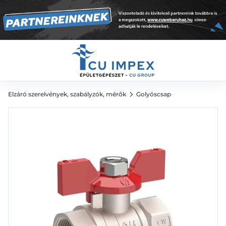
nikkelezett
2 525
Ft
Elzáró szerelvények, szabályzók, mérők
Golyóscsap