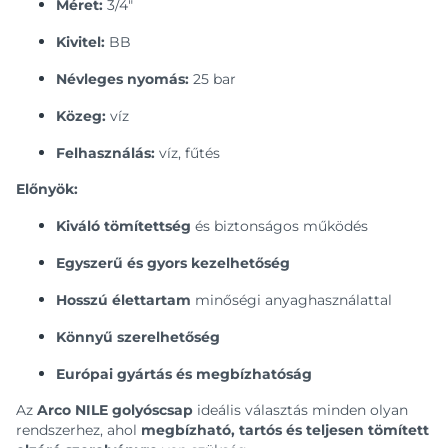
Méret:
3/4″
Kivitel:
BB
Névleges nyomás:
25 bar
Közeg:
víz
Felhasználás:
víz, fűtés
Előnyök:
Kiváló tömítettség
és biztonságos működés
Egyszerű és gyors kezelhetőség
Hosszú élettartam
minőségi anyaghasználattal
Könnyű szerelhetőség
Európai gyártás és megbízhatóság
Az
Arco NILE golyóscsap
ideális választás minden olyan
rendszerhez, ahol
megbízható, tartós és teljesen tömített