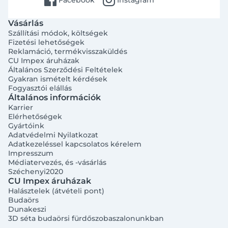
Facebook
Instagram
Vásárlás
Szállítási módok, költségek
Fizetési lehetőségek
Reklamáció, termékvisszaküldés
CU Impex áruházak
Általános Szerződési Feltételek
Gyakran ismételt kérdések
Fogyasztói elállás
Általános információk
Karrier
Elérhetőségek
Gyártóink
Adatvédelmi Nyilatkozat
Adatkezeléssel kapcsolatos kérelem
Impresszum
Médiatervezés, és -vásárlás
Széchenyi2020
CU Impex áruházak
Halásztelek (átvételi pont)
Budaörs
Dunakeszi
3D séta budaörsi fürdőszobaszalonunkban