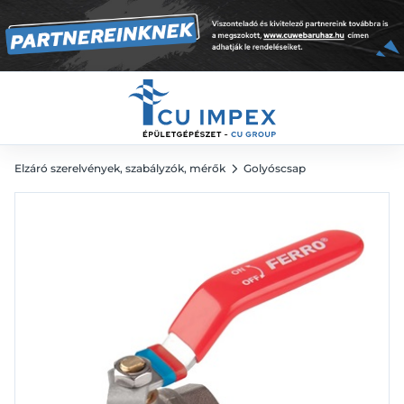
BB
9 069
Ft
Elzáró szerelvények, szabályzók, mérők
Golyóscsap