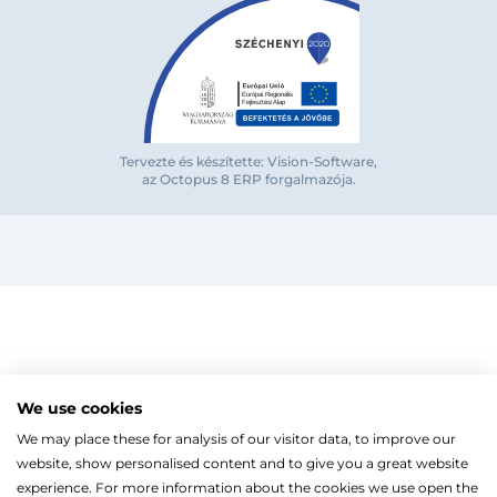
Bejelentkezés e-mail-címmel
Tervezte és készítette: Vision-Software,
az Octopus 8 ERP forgalmazója
.
Megjegyzés
Elfelejte
Bejelentkezés
Regisztráció
Szaniterek
MOZGÁSKORLÁTOZOTT TERMÉKEK
Radiátorok
We use cookies
Bejelentkezés közösségi fiókkal
ZUHANYKABINOK/AJTÓK
ACÉLLEMEZ LAPRADIÁTOROK
Megújuló energia
We may place these for analysis of our visitor data, to improve our
TÖRÖLKÖZŐSZÁRÍTÓ RADIÁTOR
Íves zuhanykabin
HŐSZIVATTYÚK
Gépészet, szerszám
Facebook
website, show personalised content and to give you a great website
Szögletes zuhanykabin
Törölközőszárító radiátor egyenes
KESZTYŰK, VÉDŐFELSZERELÉSEK
Split levegő-víz hőszivattyú
Kazán, vízmelegítő
Fix zuhanyfal
experience. For more information about the cookies we use open the
Törölközőszárító radiátor íves