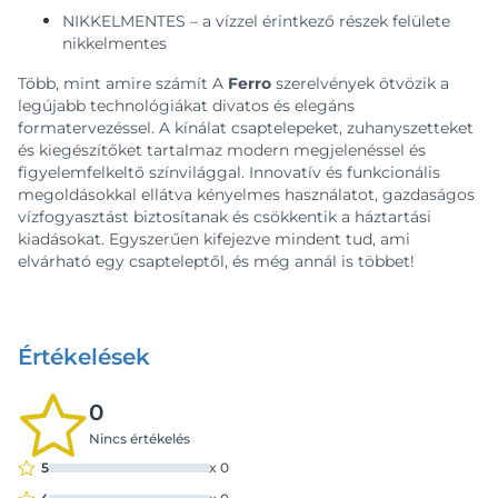
NIKKELMENTES – a vízzel érintkező részek felülete
nikkelmentes
Több, mint amire számít A
Ferro
szerelvények ötvözik a
legújabb technológiákat divatos és elegáns
formatervezéssel. A kínálat csaptelepeket, zuhanyszetteket
és kiegészítőket tartalmaz modern megjelenéssel és
figyelemfelkeltő színvilággal. Innovatív és funkcionális
megoldásokkal ellátva kényelmes használatot, gazdaságos
vízfogyasztást biztosítanak és csökkentik a háztartási
kiadásokat. Egyszerűen kifejezve mindent tud, ami
elvárható egy csapteleptől, és még annál is többet!
Értékelések
0
Nincs értékelés
5
x
0