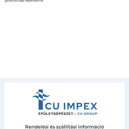
golyóscsap lapátkarral
6/4" BB
Rendelési és szállítási információ