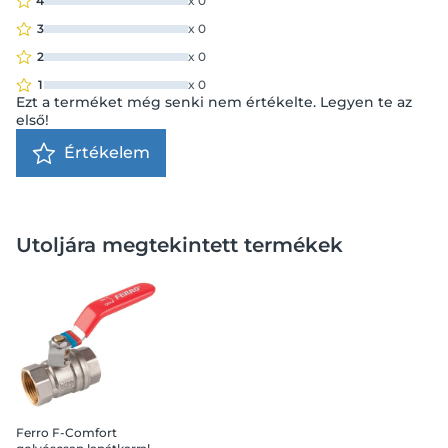
4
x
0
3
x
0
2
x
0
1
x
0
Ezt a terméket még senki nem értékelte. Legyen te az
első!
Értékelem
Utoljára megtekintett termékek
Ferro F-Comfort