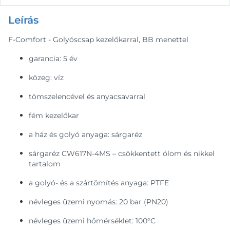
Leírás
F-Comfort - Golyóscsap kezelőkarral, BB menettel
garancia: 5 év
közeg: víz
tömszelencével és anyacsavarral
fém kezelőkar
a ház és golyó anyaga: sárgaréz
sárgaréz CW617N-4MS – csökkentett ólom és nikkel
tartalom
a golyó- és a szártömítés anyaga: PTFE
névleges üzemi nyomás: 20 bar (PN20)
névleges üzemi hőmérséklet: 100°C