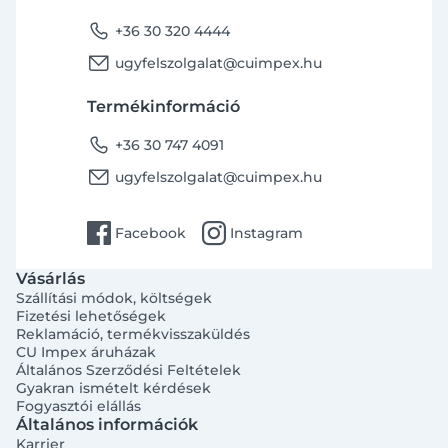
phone
+36 30 320 4444
email
ugyfelszolgalat@cuimpex.hu
Termékinformáció
phone
+36 30 747 4091
email
ugyfelszolgalat@cuimpex.hu
facebook
instagram
Facebook
Instagram
Vásárlás
Szállítási módok, költségek
Fizetési lehetőségek
Reklamáció, termékvisszaküldés
CU Impex áruházak
Általános Szerződési Feltételek
Gyakran ismételt kérdések
Fogyasztói elállás
Általános információk
Karrier