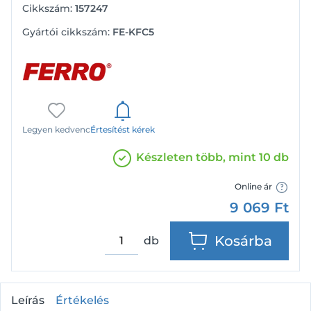
Cikkszám:
157247
Gyártói cikkszám:
FE-KFC5
Legyen kedvenc
Értesítést kérek
Készleten több, mint 10 db
Online ár
9 069
Ft
Kosárba
db
Leírás
Értékelés