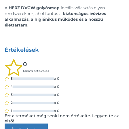
A
HERZ DVGW golyóscsap
ideális választás olyan
rendszerekhez, ahol fontos a
biztonságos ivóvizes
alkalmazás, a higiénikus működés és a hosszú
élettartam
.
Értékelések
0
Nincs értékelés
5
x
0
4
x
0
3
x
0
2
x
0
1
x
0
Ezt a terméket még senki nem értékelte. Legyen te az
első!