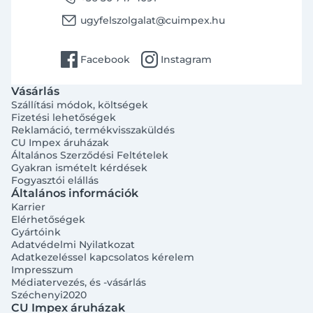
email
ugyfelszolgalat@cuimpex.hu
facebook
instagram
Facebook
Instagram
Vásárlás
Szállítási módok, költségek
Fizetési lehetőségek
Reklamáció, termékvisszaküldés
CU Impex áruházak
Általános Szerződési Feltételek
Gyakran ismételt kérdések
Fogyasztói elállás
Általános információk
Karrier
Elérhetőségek
Gyártóink
Adatvédelmi Nyilatkozat
Adatkezeléssel kapcsolatos kérelem
Impresszum
Médiatervezés, és -vásárlás
Széchenyi2020
CU Impex áruházak