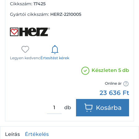
Cikkszám:
17425
Gyártói cikkszám:
HERZ-2210005
Legyen kedvenc
Értesítést kérek
Készleten 5 db
Online ár
23 636
Ft
Kosárba
db
Leírás
Értékelés