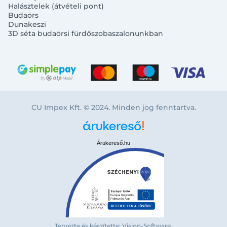
Halásztelek (átvételi pont)
Budaörs
Dunakeszi
3D séta budaörsi fürdőszobaszalonunkban
CU Impex Kft. © 2024. Minden jog fenntartva.
Árukereső.hu
Tervezte és készítette: Vision-Software,