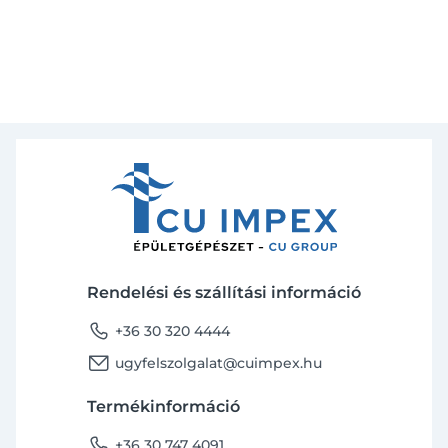
Rendelési és szállítási információ
phone
+36 30 320 4444
email
ugyfelszolgalat@cuimpex.hu
Termékinformáció
phone
+36 30 747 4091