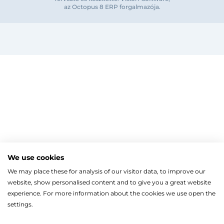
Bejelentkezés e-mail-címmel
az Octopus 8 ERP forgalmazója
.
Megjegyzés
Elfelejte
Bejelentkezés
Regisztráció
Szaniterek
MOZGÁSKORLÁTOZOTT TERMÉKEK
Radiátorok
We use cookies
Bejelentkezés közösségi fiókkal
ZUHANYKABINOK/AJTÓK
ACÉLLEMEZ LAPRADIÁTOROK
Megújuló energia
We may place these for analysis of our visitor data, to improve our
TÖRÖLKÖZŐSZÁRÍTÓ RADIÁTOR
Íves zuhanykabin
HŐSZIVATTYÚK
Gépészet, szerszám
Facebook
website, show personalised content and to give you a great website
Szögletes zuhanykabin
Törölközőszárító radiátor egyenes
KESZTYŰK, VÉDŐFELSZERELÉSEK
Split levegő-víz hőszivattyú
Kazán, vízmelegítő
Fix zuhanyfal
experience. For more information about the cookies we use open the
Törölközőszárító radiátor íves
LEVÁLASZTÓK
Monoblokkos levegő-víz hőszivattyú
CSŐTERMOSZTÁTOK
Zuhanyajtó
settings.
Fűtőpatron
Hőszivattyúhoz kiegészítő
Ugrás a kosárhoz
ELEKTROMOS KAZÁNOK, KIEGÉSZÍTŐK
Google
Walk-in zuhanyfal
Automata és kézi légtelenítő
Ahogy a legtöbb weboldal, a miénk is sütiket (cookie-kat
FAN-COIL
Kiegészítők zuhanykabinokhoz
Iszapleválasztó
Elektromos kazán