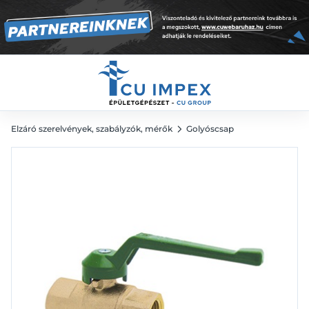
23 636
Ft
Elzáró szerelvények, szabályzók, mérők
Golyóscsap