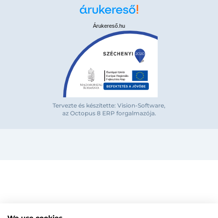
Árukereső.hu
Bejelentkezés e-mail-címmel
Tervezte és készítette: Vision-Software,
az Octopus 8 ERP forgalmazója
.
Megjegyzés
Elfelejte
Bejelentkezés
Regisztráció
Szaniterek
MOZGÁSKORLÁTOZOTT TERMÉKEK
Radiátorok