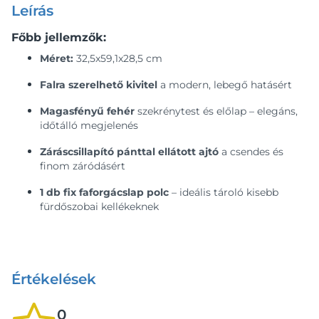
Leírás
Főbb jellemzők:
Méret:
32,5x59,1x28,5 cm
Falra szerelhető kivitel
a modern, lebegő hatásért
Magasfényű fehér
szekrénytest és előlap – elegáns,
időtálló megjelenés
Záráscsillapító pánttal ellátott ajtó
a csendes és
finom záródásért
1 db fix faforgácslap polc
– ideális tároló kisebb
fürdőszobai kellékeknek
Értékelések
0