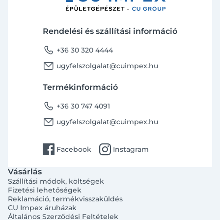
Rendelési és szállítási információ
phone
+36 30 320 4444
email
ugyfelszolgalat@cuimpex.hu
Termékinformáció
phone
+36 30 747 4091
email
ugyfelszolgalat@cuimpex.hu
facebook
instagram
Facebook
Instagram
Vásárlás
Szállítási módok, költségek
Fizetési lehetőségek
Reklamáció, termékvisszaküldés
CU Impex áruházak
Általános Szerződési Feltételek