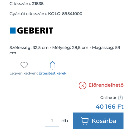
Cikkszám:
21838
Gyártói cikkszám:
KOLO-89541000
Szélesség: 32,5 cm • Mélység: 28,5 cm • Magasság: 59
cm
Legyen kedvenc
Értesítést kérek
Előrendelhető
Online ár
40 166
Ft
Kosárba
db