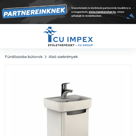
cm, magasfényű fehér
40 166
Ft
Fürdőszoba bútorok
Alsó szekrények