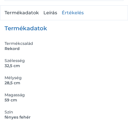
Termékadatok
Leírás
Értékelés
Termékadatok
Termékcsalád
Rekord
Szélesség
32,5 cm
Mélység
28,5 cm
Magasság
59 cm
Szín
fényes fehér