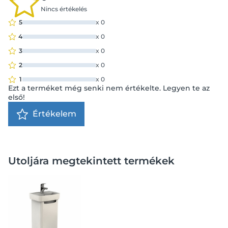
Nincs értékelés
5
x
0
4
x
0
3
x
0
2
x
0
1
x
0
Ezt a terméket még senki nem értékelte. Legyen te az
első!
Értékelem
Utoljára megtekintett termékek