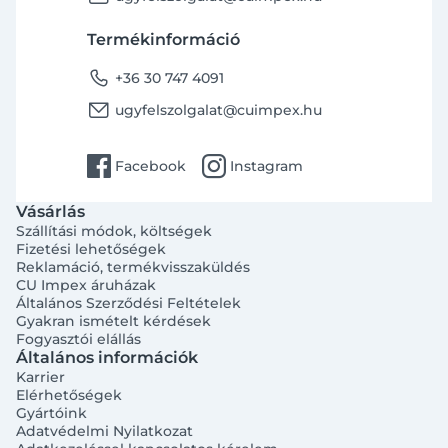
Termékinformáció
phone
+36 30 747 4091
email
ugyfelszolgalat@cuimpex.hu
facebook
instagram
Facebook
Instagram
Vásárlás
Szállítási módok, költségek
Fizetési lehetőségek
Reklamáció, termékvisszaküldés
CU Impex áruházak
Általános Szerződési Feltételek
Gyakran ismételt kérdések
Fogyasztói elállás
Általános információk
Karrier
Elérhetőségek
Gyártóink
Adatvédelmi Nyilatkozat