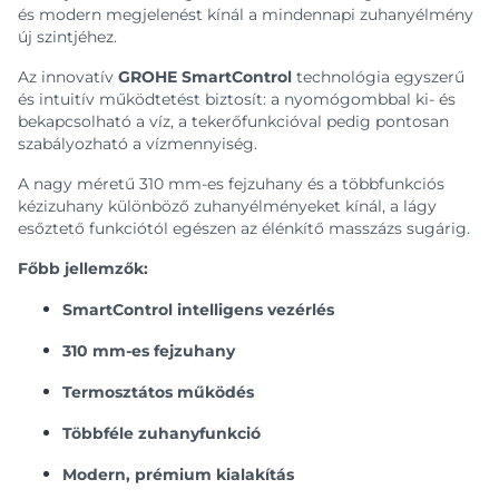
és modern megjelenést kínál a mindennapi zuhanyélmény
új szintjéhez.
Az innovatív
GROHE SmartControl
technológia egyszerű
és intuitív működtetést biztosít: a nyomógombbal ki- és
bekapcsolható a víz, a tekerőfunkcióval pedig pontosan
szabályozható a vízmennyiség.
A nagy méretű 310 mm-es fejzuhany és a többfunkciós
kézizuhany különböző zuhanyélményeket kínál, a lágy
esőztető funkciótól egészen az élénkítő masszázs sugárig.
Főbb jellemzők:
SmartControl intelligens vezérlés
310 mm-es fejzuhany
Termosztátos működés
Többféle zuhanyfunkció
Modern, prémium kialakítás