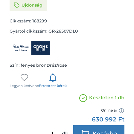
Újdonság
Cikkszám:
168299
Gyártói cikkszám:
GR-26507DL0
Szín: fényes bronz/réz/rose
Legyen kedvenc
Értesítést kérek
Készleten 1 db
Online ár
630 992
Ft
Kosárba
db