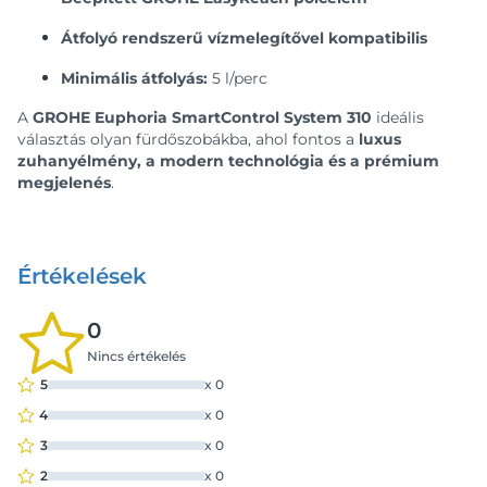
Átfolyó rendszerű vízmelegítővel kompatibilis
Minimális átfolyás:
5 l/perc
A
GROHE Euphoria SmartControl System 310
ideális
választás olyan fürdőszobákba, ahol fontos a
luxus
zuhanyélmény, a modern technológia és a prémium
megjelenés
.
Értékelések
0
Nincs értékelés
5
x
0
4
x
0
3
x
0
2
x
0