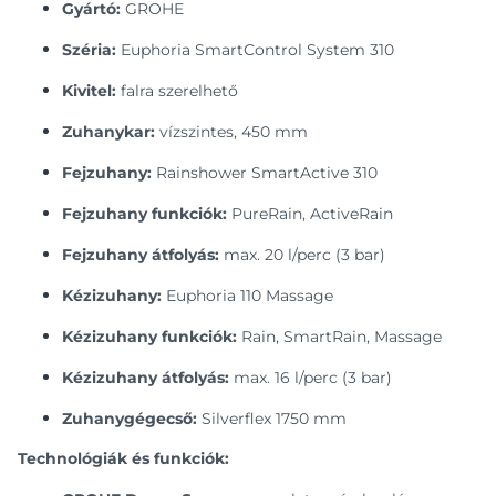
Gyártó:
GROHE
Széria:
Euphoria SmartControl System 310
Kivitel:
falra szerelhető
Zuhanykar:
vízszintes, 450 mm
Fejzuhany:
Rainshower SmartActive 310
Fejzuhany funkciók:
PureRain, ActiveRain
Fejzuhany átfolyás:
max. 20 l/perc (3 bar)
Kézizuhany:
Euphoria 110 Massage
Kézizuhany funkciók:
Rain, SmartRain, Massage
Kézizuhany átfolyás:
max. 16 l/perc (3 bar)
Zuhanygégecső:
Silverflex 1750 mm
Technológiák és funkciók: