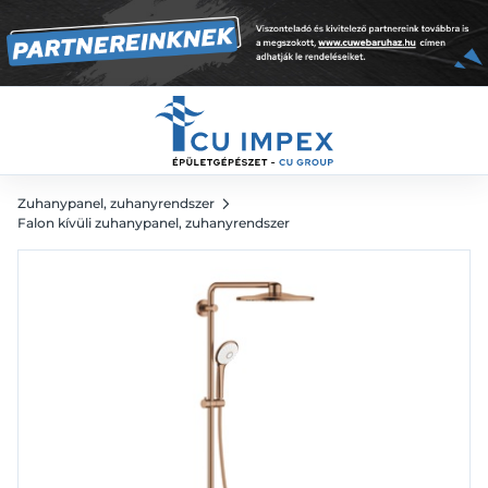
zuhanyrendszer termosztátos Brushed Warm
Sunset
630 992
Ft
Zuhanypanel, zuhanyrendszer
Falon kívüli zuhanypanel, zuhanyrendszer