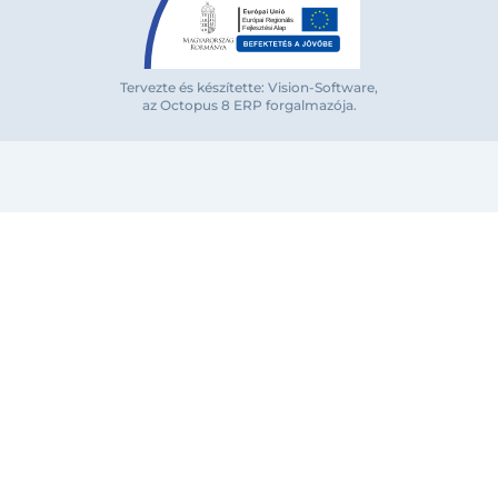
Tervezte és készítette: Vision-Software,
az Octopus 8 ERP forgalmazója
.
Bejelentkezés e-mail-címmel
Megjegyzés
Elfelejte
Bejelentkezés