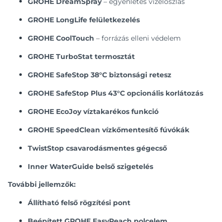
GROHE DreamSpray
– egyenletes vízeloszlás
GROHE LongLife felületkezelés
GROHE CoolTouch
– forrázás elleni védelem
GROHE TurboStat termosztát
GROHE SafeStop 38°C biztonsági retesz
GROHE SafeStop Plus 43°C opcionális korlátozás
GROHE EcoJoy víztakarékos funkció
GROHE SpeedClean vízkőmentesítő fúvókák
TwistStop csavarodásmentes gégecső
Inner WaterGuide belső szigetelés
További jellemzők:
Állítható felső rögzítési pont
Beépített GROHE EasyReach polcelem