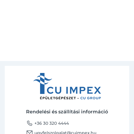
Rendelési és szállítási információ
phone
+36 30 320 4444
email
ugyfelszolgalat@cuimpex.hu