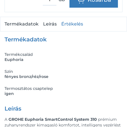
Termékadatok
Leírás
Értékelés
Termékadatok
Termékcsalád
Euphoria
Szín
fényes bronz/réz/rose
Termosztátos csaptelep
igen
Leírás
A
GROHE Euphoria SmartControl System 310
prémium
zuhanyrendszer kimagasló komfortot, intelligens vezérlést