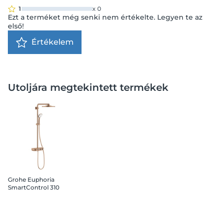
1
x
0
Ezt a terméket még senki nem értékelte. Legyen te az
első!
Értékelem
Utoljára megtekintett termékek
Grohe Euphoria
SmartControl 310
zuhanyrendszer
termosztátos Brushed
Warm Sunset