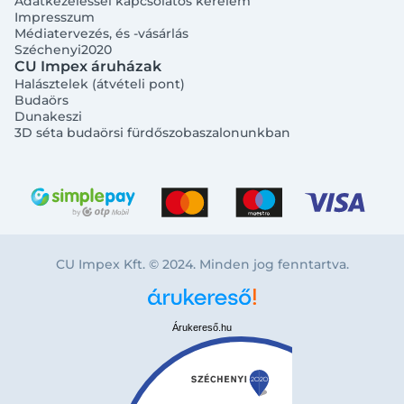
Adatkezeléssel kapcsolatos kérelem
Impresszum
Médiatervezés, és -vásárlás
Széchenyi2020
CU Impex áruházak
Halásztelek (átvételi pont)
Budaörs
Dunakeszi
3D séta budaörsi fürdőszobaszalonunkban
CU Impex Kft. © 2024. Minden jog fenntartva.
Árukereső.hu