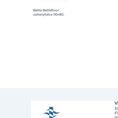
Bette Bettefloor
zuhanytálca 110x80,
fehér
V
S
F
R