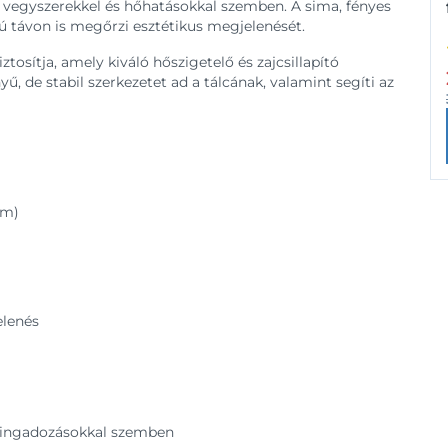
l, vegyszerekkel és hőhatásokkal szemben. A sima, fényes
szú távon is megőrzi esztétikus megjelenését.
ztosítja, amely kiváló hőszigetelő és zajcsillapító
ű, de stabil szerkezetet ad a tálcának, valamint segíti az
em)
elenés
t-ingadozásokkal szemben