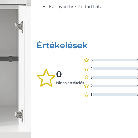
Könnyen tisztán tartható
Értékelések
5
4
0
3
Nincs értékelés
2
1