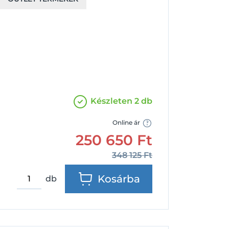
Facebook
Google
Készleten 2 db
Online ár
250 650
Ft
348 125
Ft
Kosárba
db