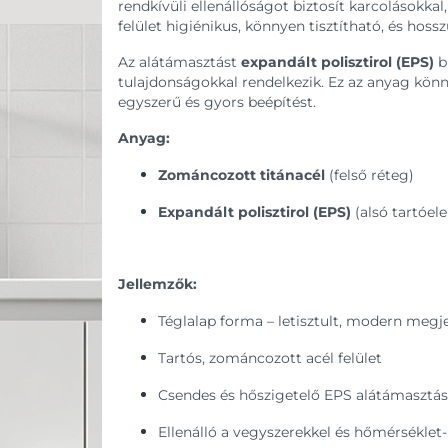
rendkívüli ellenállóságot biztosít karcolásokka
felület higiénikus, könnyen tisztítható, és hos
Az alátámasztást
expandált polisztirol (EPS)
bi
tulajdonságokkal rendelkezik. Ez az anyag könny
egyszerű és gyors beépítést.
Anyag:
Zománcozott titánacél
(felső réteg)
Expandált polisztirol (EPS)
(alsó tartóel
Jellemzők:
Téglalap forma – letisztult, modern megj
Tartós, zománcozott acél felület
Csendes és hőszigetelő EPS alátámasztás
Ellenálló a vegyszerekkel és hőmérsékle