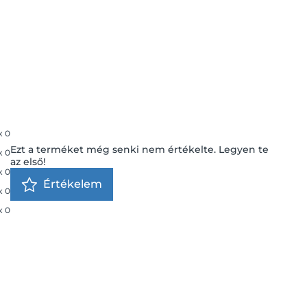
x
0
Ezt a terméket még senki nem értékelte. Legyen te
x
0
az első!
x
0
Értékelem
x
0
x
0