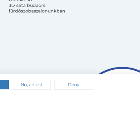
3D séta budaörsi
fürdőszobaszalonunkban
No, adjust
Deny
n.
Értem
Tudj meg többet