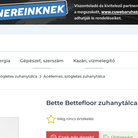
U
ergia
Gépészet, szerszám
Kazán, vízmelegítő
zögletes zuhanytálca
Acéllemez, szögletes zuhanytálca
Bette Bettefloor zuhanytálca
Még nincs értékelés
Csak pár darab!
Újdonság