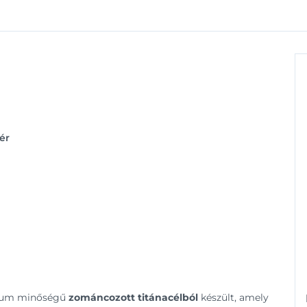
ér
émium minőségű
zománcozott titánacélból
készült, amely