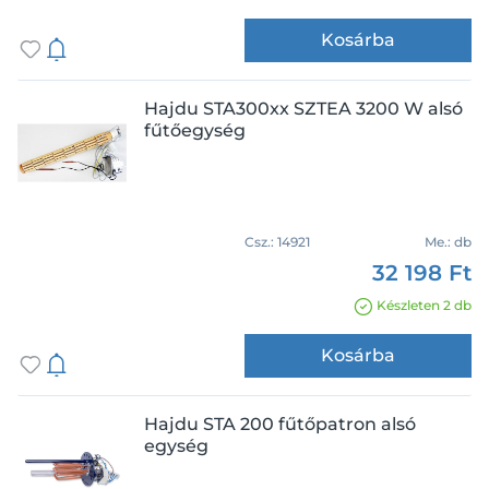
Kosárba
Hajdu STA300xx SZTEA 3200 W alsó
fűtőegység
Csz.:
14921
Me.:
db
32 198 Ft
Készleten 2 db
Kosárba
Hajdu STA 200 fűtőpatron alsó
egység