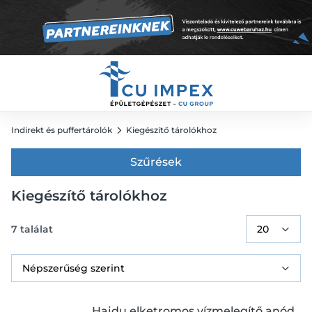
Indirekt és puffertárolók
Kiegészítő tárolókhoz
Szűrések
Kiegészítő tárolókhoz
7
találat
Hajdu elketromos vízmelegítő anód