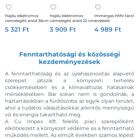
Hajdu elketromos
Hajdu elektromos
Immergas HMV tároló
vízmelegítő anód 36cm
vízmelegítő anód 22 cm
érzékelő
80-120 literes
5 321 Ft
3 909 Ft
4 989 Ft
Fenntarthatósági és közösségi
kezdeményezések
A fenntarthatóság és az újrahasznosítás alapvető
szerepet játszik a környezeti terhelés
csökkentésében és a klímaváltozás hatásainak
mérséklésében. Bár sokan nem is gondolnák, a
háztartásokban a fürdőszoba az egyik olyan terület,
ahol a tudatos választásokkal jelentős mennyiségű
víz és energia takarítható meg.
A Cu Impex Kft. felelős piaci szereplőként
elkötelezett a környezet védelme és a fenntartható
működés mellett. Az elmúlt években számos lépést