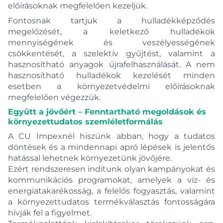
előírásoknak megfelelően kezeljük.
Fontosnak tartjuk a hulladékképződés
megelőzését, a keletkező hulladékok
mennyiségének és veszélyességének
csökkentését, a szelektív gyűjtést, valamint a
hasznosítható anyagok újrafelhasználását. A nem
hasznosítható hulladékok kezelését minden
esetben a környezetvédelmi előírásoknak
megfelelően végezzük.
Együtt a jövőért – Fenntartható megoldások és
környezettudatos szemléletformálás
A CU Impexnél hiszünk abban, hogy a tudatos
döntések és a mindennapi apró lépések is jelentős
hatással lehetnek környezetünk jövőjére.
Ezért rendszeresen indítunk olyan kampányokat és
kommunikációs programokat, amelyek a víz- és
energiatakarékosság, a felelős fogyasztás, valamint
a környezettudatos termékválasztás fontosságára
hívják fel a figyelmet.