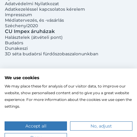
Adatvédelmi Nyilatkozat
Adatkezeléssel kapcsolatos kérelem
Impresszum
Médiatervezés, és -vásárlás
Széchenyi2020
Megjegyzés
Elfelejtett jelszó
CU Impex áruházak
Halásztelek (átvételi pont)
Budaörs
Bejelentkezés
Dunakeszi
3D séta budaörsi fürdőszobaszalonunkban
Regisztráció
Szaniterek
MOZGÁSKORLÁTOZOTT TERMÉKEK
Radiátorok
We use cookies
Bejelentkezés közösségi fiókkal
ZUHANYKABINOK/AJTÓK
ACÉLLEMEZ LAPRADIÁTOROK
Megújuló energia
We may place these for analysis of our visitor data, to improve our
TÖRÖLKÖZŐSZÁRÍTÓ RADIÁTOR
Íves zuhanykabin
HŐSZIVATTYÚK
Gépészet, szerszám
Facebook
website, show personalised content and to give you a great website
Szögletes zuhanykabin
Törölközőszárító radiátor egyenes
KESZTYŰK, VÉDŐFELSZERELÉSEK
Split levegő-víz hőszivattyú
Kazán, vízmelegítő
CU Impex Kft. © 2024. Minden jog fenntartva.
Fix zuhanyfal
experience. For more information about the cookies we use open the
Ahogy a legtöbb weboldal, a miénk is sütiket
Törölközőszárító radiátor íves
LEVÁLASZTÓK
Monoblokkos levegő-víz hőszivattyú
CSŐTERMOSZTÁTOK
Zuhanyajtó
settings.
Fűtőpatron
(cookie-kat) használ a nagyobb felhasználói élmény
Hőszivattyúhoz kiegészítő
Ugrás a kosárhoz
ELEKTROMOS KAZÁNOK, KIEGÉSZÍTŐK
Google
Walk-in zuhanyfal
Automata és kézi légtelenítő
érdekében.
FAN-COIL
Kiegészítők zuhanykabinokhoz
Iszapleválasztó
Elektromos kazán
A böngészés folytatásával hozzájárulsz a sütik
Árukereső.hu
ZUHANYTÁLCÁK
Kombinált leválasztó
Magasoldalfali fan-coil
Kiegészítők elektromos kazánokhoz
használatához.
Accept all
No, adjust
Mikrobuborék leválasztó
Kazettás fan-coil
SZABÁLYOZÓK, VEZÉRLŐK
Szögletes zuhanytálca
ÖNTÖZÉS
Parapetes fan-coil
FÜSTGÁZELVEZETÉS
Íves zuhanytálca