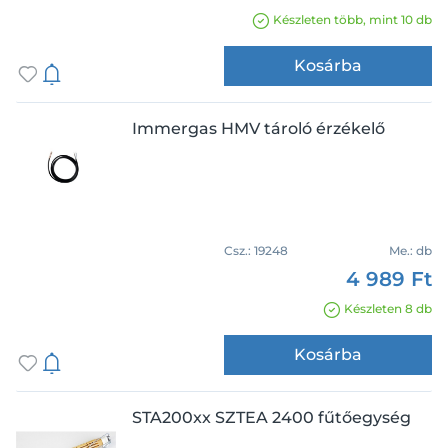
Készleten több, mint 10 db
Kosárba
Immergas HMV tároló érzékelő
Csz.:
19248
Me.:
db
4 989 Ft
Készleten 8 db
Kosárba
STA200xx SZTEA 2400 fűtőegység