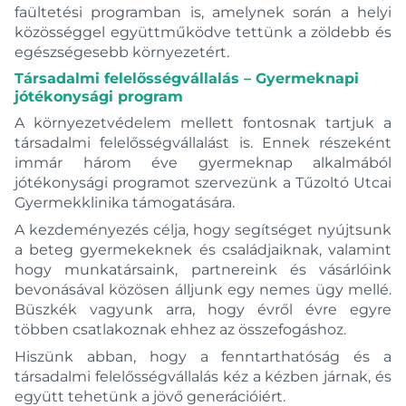
faültetési programban is, amelynek során a helyi
közösséggel együttműködve tettünk a zöldebb és
egészségesebb környezetért.
Társadalmi felelősségvállalás – Gyermeknapi
jótékonysági program
A környezetvédelem mellett fontosnak tartjuk a
társadalmi felelősségvállalást is. Ennek részeként
immár három éve gyermeknap alkalmából
jótékonysági programot szervezünk a Tűzoltó Utcai
Gyermekklinika támogatására.
A kezdeményezés célja, hogy segítséget nyújtsunk
a beteg gyermekeknek és családjaiknak, valamint
hogy munkatársaink, partnereink és vásárlóink
bevonásával közösen álljunk egy nemes ügy mellé.
Büszkék vagyunk arra, hogy évről évre egyre
többen csatlakoznak ehhez az összefogáshoz.
Hiszünk abban, hogy a fenntarthatóság és a
társadalmi felelősségvállalás kéz a kézben járnak, és
együtt tehetünk a jövő generációiért.