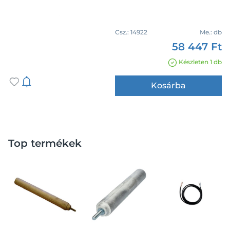
Csz.:
14922
Me.:
db
58 447 Ft
Készleten 1 db
Kosárba
Top termékek