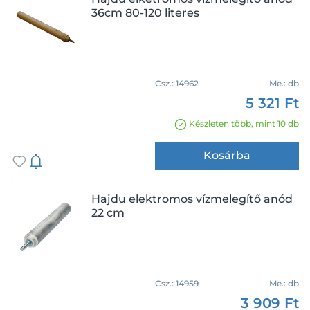
36cm 80-120 literes
Csz.:
14962
Me.:
db
5 321 Ft
Készleten több, mint 10 db
Kosárba
Hajdu elektromos vízmelegítő anód
22 cm
Csz.:
14959
Me.:
db
3 909 Ft