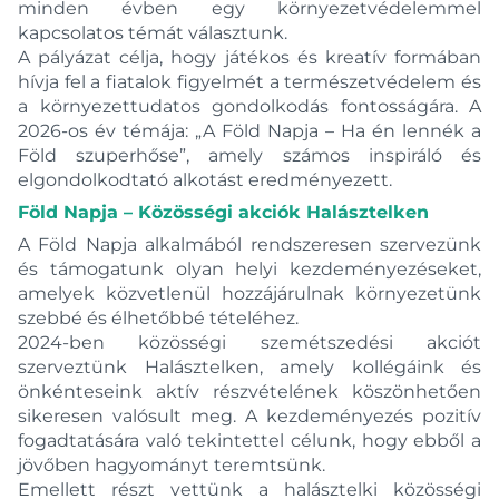
minden évben egy környezetvédelemmel
kapcsolatos témát választunk.
A pályázat célja, hogy játékos és kreatív formában
hívja fel a fiatalok figyelmét a természetvédelem és
a környezettudatos gondolkodás fontosságára. A
2026-os év témája: „A Föld Napja – Ha én lennék a
Föld szuperhőse”, amely számos inspiráló és
elgondolkodtató alkotást eredményezett.
Föld Napja – Közösségi akciók Halásztelken
A Föld Napja alkalmából rendszeresen szervezünk
és támogatunk olyan helyi kezdeményezéseket,
amelyek közvetlenül hozzájárulnak környezetünk
szebbé és élhetőbbé tételéhez.
2024-ben közösségi szemétszedési akciót
szerveztünk Halásztelken, amely kollégáink és
önkénteseink aktív részvételének köszönhetően
sikeresen valósult meg. A kezdeményezés pozitív
fogadtatására való tekintettel célunk, hogy ebből a
jövőben hagyományt teremtsünk.
Emellett részt vettünk a halásztelki közösségi