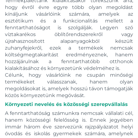
Termékpalettánk kialakításakor törekszünk arra,
hogy évről évre egyre több olyan megoldást
kínáljunk vásárlóink számára, amelyek az
esztétikum és a funkcionalitás mellett a
fenntarthatóságot is szolgálják. Legyen szó
víztakarékos öblítőrendszerekről vagy
újrahasznosított alapanyagokból készült
zuhanyfejekről, ezek a termékek nemcsak
költségmegtakarítást eredményeznek, hanem
hozzájárulnak a fenntarthatóbb otthonok
kialakításához és környezetünk védelméhez is.
Célunk, hogy vásárlóink ne csupán minőségi
termékeket válasszanak, hanem olyan
megoldásokat is, amelyek hosszú távon támogatják
közös környezetünk megóvását.
Környezeti nevelés és közösségi szerepvállalás
A fenntarthatóság számunkra nemcsak vállalati cél,
hanem közösségi felelősség is. Ennek jegyében
immár három éve szervezünk rajzpályázatot helyi
óvodás és iskolás gyermekek számára, amelynek