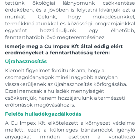
tettünk ökológiai lábnyomunk csökkentése
érdekében, és a jövőben is folytatni kívánjuk ezt a
munkát. Célunk, hogy működésünkkel,
termékkínálatunkkal és közösségi programjainkkal
Márka
egyaránt hozzájáruljunk egy élhetőbb,
Hajdu
fenntarthatóbb jövő megteremtéséhez.
Immergas
Ismerje meg a Cu Impex Kft által eddig elért
eredményeket a fenntarthatóság terén:
Újrahasznosítás
Készleten
Kiemelt figyelmet fordítunk arra, hogy a
csomagolóanyagok minél nagyobb arányban
Ár
visszakerüljenek az újrahasznosítás körforgásába.
Ezzel nemcsak a hulladék mennyiségét
csökkentjük, hanem hozzájárulunk a természeti
erőforrások megóvásához is.
Felelős hulladékgazdálkodás
A Cu Impex Kft. elkötelezett a környezet védelme
Tömeg
mellett, ezért a különleges bánásmódot igénylő
anyagokat minden esetben a vonatkozó