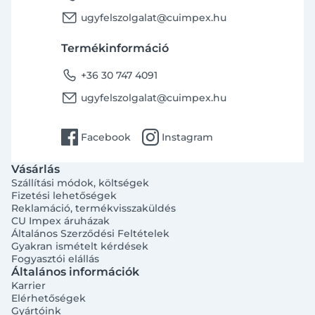
email
ugyfelszolgalat@cuimpex.hu
Termékinformáció
phone
+36 30 747 4091
email
ugyfelszolgalat@cuimpex.hu
facebook
instagram
Facebook
Instagram
Vásárlás
Szállítási módok, költségek
Fizetési lehetőségek
Reklamáció, termékvisszaküldés
CU Impex áruházak
Általános Szerződési Feltételek
Gyakran ismételt kérdések
Fogyasztói elállás
Általános információk
Bejelentkezés e-mail-címmel
Karrier
Elérhetőségek
Gyártóink