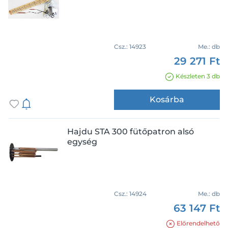
Csz.:
14923
Me.:
db
29 271 Ft
Készleten 3 db
Kosárba
Hajdu STA 300 fütőpatron alsó
egység
Csz.:
14924
Me.:
db
63 147 Ft
Előrendelhető