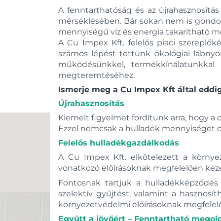
A fenntarthatóság és az újrahasznosítás
mérséklésében. Bár sokan nem is gondolná
mennyiségű víz és energia takarítható m
A Cu Impex Kft. felelős piaci szereplő
számos lépést tettünk ökológiai lábny
működésünkkel, termékkínálatunkkal é
megteremtéséhez.
Ismerje meg a Cu Impex Kft által eddi
Újrahasznosítás
Kiemelt figyelmet fordítunk arra, hogy 
Ezzel nemcsak a hulladék mennyiségét c
Felelős hulladékgazdálkodás
A Cu Impex Kft. elkötelezett a körny
vonatkozó előírásoknak megfelelően keze
Fontosnak tartjuk a hulladékképződés
szelektív gyűjtést, valamint a hasznos
környezetvédelmi előírásoknak megfelel
Együtt a jövőért – Fenntartható mego