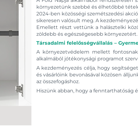
A Föld Napja alkalmából rendszeresen 
környezetünk szebbé és élhetőbbé tétel
2024-ben közösségi szemétszedési akciót
sikeresen valósult meg. A kezdeményezés
Emellett részt vettünk a halásztelki kö
zöldebb és egészségesebb környezetért.
Társadalmi felelősségvállalás – Gyer
A környezetvédelem mellett fontosnak
alkalmából jótékonysági programot szerv
A kezdeményezés célja, hogy segítséget
és vásárlóink bevonásával közösen állju
az összefogáshoz.
Hiszünk abban, hogy a fenntarthatóság és 