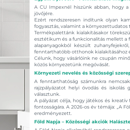
A CU Impexnél hiszünk abban, hogy a 
jövőjére.
Ezért rendszeresen indítunk olyan ka
fogyasztás, valamint a környezettudatos t
Termékpalettánk kialakításakor törekszü
esztétikum és a funkcionalitás mellett a 
alapanyagokból készült zuhanyfejekr
fenntarthatóbb otthonok kialakításához 
Célunk, hogy vásárlóink ne csupán min
közös környezetünk megóvását.
Környezeti nevelés és közösségi szerep
A fenntarthatóság számunkra nemcsak 
rajzpályázatot helyi óvodás és iskol
választunk.
A pályázat célja, hogy játékos és kreat
fontosságára. A 2026-os év témája: „A F
eredményezett.
Föld Napja – Közösségi akciók Halászt