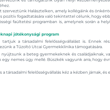
szervezünk és támogatunk olyan helyi kezdeményezése
éhez.
 szerveztünk Halásztelken, amely kollégáink és önkén
 pozitív fogadtatására való tekintettel célunk, hogy e
zösségi faültetési programban is, amelynek során a h
meknapi jótékonysági program
 tartjuk a társadalmi felelősségvállalást is. Ennek
ezünk a Tűzoltó Utcai Gyermekklinika támogatására.
 nyújtsunk a beteg gyermekeknek és családjaiknak, v
nk egy nemes ügy mellé. Büszkék vagyunk arra, hogy év
a társadalmi felelősségvállalás kéz a kézben járnak, és 