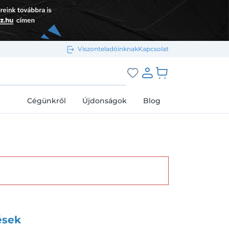
Viszonteladóinknak
Kapcsolat
Bejelentkezés e-mail-címmel
grás a kosárhoz
Cégünkről
Újdonságok
Blog
Megjegyzés
Elfelejtett jelszó
Bejelentkezés
Regisztráció
Bejelentkezés közösségi fiókkal
ések