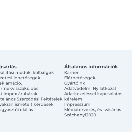
ásárlás
Általános információk
zállítási módok, költségek
Karrier
izetési lehetőségek
Elérhetőségek
eklamáció,
Gyártóink
ermékvisszaküldés
Adatvédelmi Nyilatkozat
U Impex áruházak
Adatkezeléssel kapcsolatos
ltalános Szerződési Feltételek
kérelem
yakran ismételt kérdések
Impresszum
ogyasztói elállás
Médiatervezés, és -vásárlás
Széchenyi2020