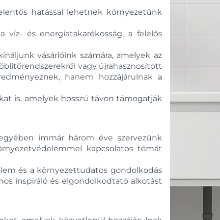
lentős hatással lehetnek környezetünk
íz- és energiatakarékosság, a felelős
kínáljunk vásárlóink számára, amelyek az
 öblítőrendszerekről vagy újrahasznosított
eredményeznek, hanem hozzájárulnak a
at is, amelyek hosszú távon támogatják
k jegyében immár három éve szervezünk
környezetvédelemmel kapcsolatos témát
édelem és a környezettudatos gondolkodás
os inspiráló és elgondolkodtató alkotást