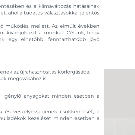
Facebook
Google
kentésében és a klímaváltozás hatásainak
t, ahol a tudatos választásokkal jelentős
ható működés mellett. Az elmúlt években
ni kívánjuk ezt a munkát. Célunk, hogy
unk egy élhetőbb, fenntarthatóbb jövő
enek az újrahasznosítás körforgásába.
sok megóvásához is.
ot igénylő anyagokat minden esetben a
k és veszélyességének csökkentését, a
ó hulladékok kezelését minden esetben a