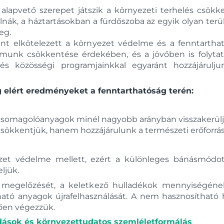
 alapvető szerepet játszik a környezeti terhelés csök
k, a háztartásokban a fürdőszoba az egyik olyan terüle
eg.
ként elkötelezett a környezet védelme és a fenntart
omunk csökkentése érdekében, és a jövőben is folytat
s közösségi programjainkkal egyaránt hozzájárulj
g elért eredményeket a fenntarthatóság terén:
a csomagolóanyagok minél nagyobb arányban visszakerülj
sökkentjük, hanem hozzájárulunk a természeti erőforrá
ezet védelme mellett, ezért a különleges bánásmód
ljük.
 megelőzését, a keletkező hulladékok mennyiségéne
ítható anyagok újrafelhasználását. A nem hasznosíthat
ően végezzük.
ldások és környezettudatos szemléletformálás