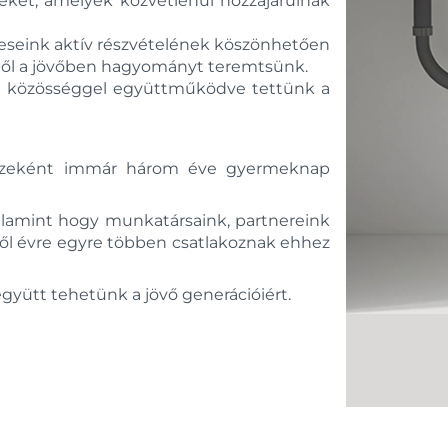
ket, amelyek közvetlenül hozzájárulnak
teseink aktív részvételének köszönhetően
bből a jövőben hagyományt teremtsünk.
elyi közösséggel együttműködve tettünk a
 részeként immár három éve gyermeknap
alamint hogy munkatársaink, partnereink
ről évre egyre többen csatlakoznak ehhez
együtt tehetünk a jövő generációiért.