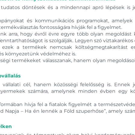
tudatos döntések és a mindennapi apró lépések is je
mpányokat és kommunikációs programokat, amelyek a v
ermékválasztás fontosságára hívják fel a figyelmet.
nk arra, hogy évről évre egyre több olyan megoldást 
fenntarthatóságot is szolgálják. Legyen szó víztakarékos
ől, ezek a termékek nemcsak költségmegtakarítást 
és környezetünk védelméhez is.
őségi termékeket válasszanak, hanem olyan megoldások
vállalás
vállalati cél, hanem közösségi felelősség is. Enne
ás gyermekek számára, amelynek minden évben egy 
ív formában hívja fel a fiatalok figyelmét a természetv
öld Napja – Ha én lennék a Föld szuperhőse”, amely szám
elken