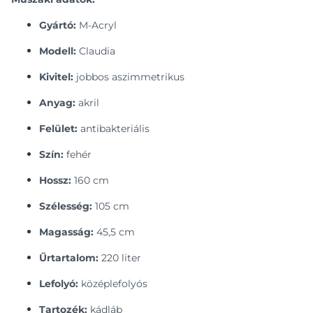
Gyártó:
M-Acryl
Modell:
Claudia
Kivitel:
jobbos aszimmetrikus
Anyag:
akril
Felület:
antibakteriális
Szín:
fehér
Hossz:
160 cm
Szélesség:
105 cm
Magasság:
45,5 cm
Űrtartalom:
220 liter
Lefolyó:
középlefolyós
Tartozék:
kádláb