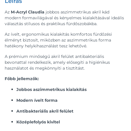
Leírás
Az
M-Acryl Claudia
jobbos aszimmetrikus akril kád
modern formavilágával és kényelmes kialakításával ideális
választás stílusos és praktikus fürdőszobákba.
Az ívelt, ergonomikus kialakítás komfortos fürdőzési
élményt biztosít, miközben az aszimmetrikus forma
hatékony helykihasználást tesz lehetővé.
A prémium minőségű akril felület antibakteriális
bevonattal rendelkezik, amely elősegíti a higiénikus
használatot és megkönnyíti a tisztítást.
Főbb jellemzők:
Jobbos aszimmetrikus kialakítás
Modern ívelt forma
Antibakteriális akril felület
Középlefolyós kivitel