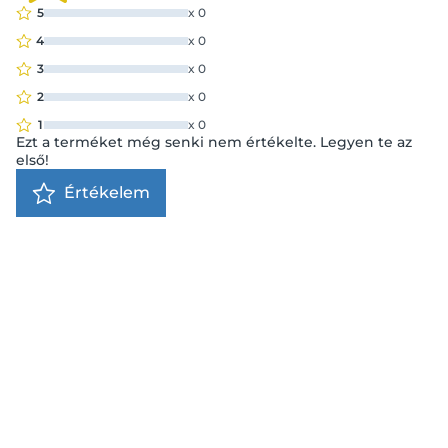
5
x
0
4
x
0
3
x
0
2
x
0
1
x
0
Ezt a terméket még senki nem értékelte. Legyen te az
első!
Értékelem