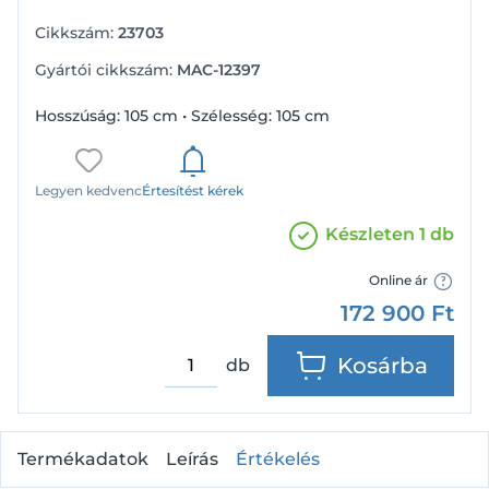
Cikkszám:
23703
Gyártói cikkszám:
MAC-12397
Hosszúság: 105 cm • Szélesség: 105 cm
Legyen kedvenc
Értesítést kérek
Készleten 1 db
Online ár
172 900
Ft
Kosárba
db
Termékadatok
Leírás
Értékelés