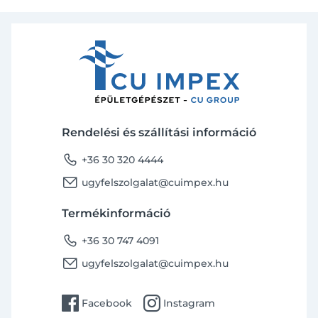
Rendelési és szállítási információ
phone
+36 30 320 4444
email
ugyfelszolgalat@cuimpex.hu
Termékinformáció
phone
+36 30 747 4091
email
ugyfelszolgalat@cuimpex.hu
facebook
instagram
Facebook
Instagram