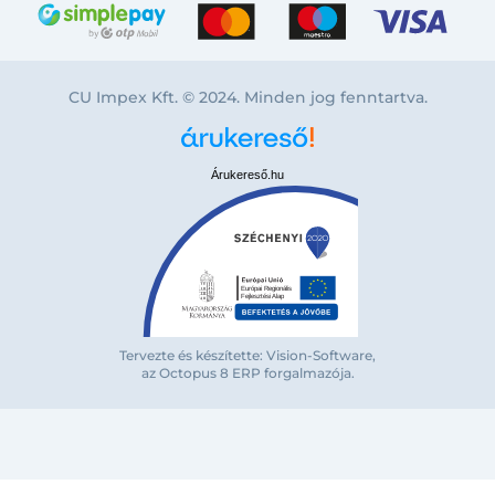
CU Impex Kft. © 2024. Minden jog fenntartva.
Árukereső.hu
Bejelentkezés e-mail-címmel
Tervezte és készítette: Vision-Software,
az Octopus 8 ERP forgalmazója
.
Megjegyzés
Elfelejte
Bejelentkezés