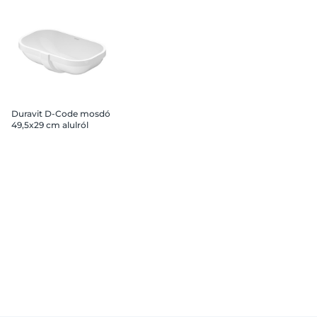
Duravit D-Code mosdó
49,5x29 cm alulról
beépítető