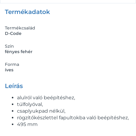
Termékadatok
Termékcsalád
D-Code
Szín
fényes fehér
Forma
íves
Leírás
alulról való beépítéshez,
túlfolyóval,
csaplyukpad nélkül,
rögzítőkészlettel fapultokba való beépítéshez,
495 mm