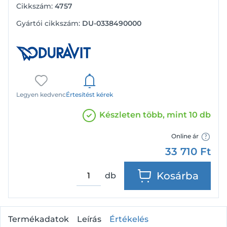
Cikkszám:
4757
Gyártói cikkszám:
DU-0338490000
Legyen kedvenc
Értesítést kérek
Készleten több, mint 10 db
Online ár
33 710
Ft
Kosárba
db
Termékadatok
Leírás
Értékelés