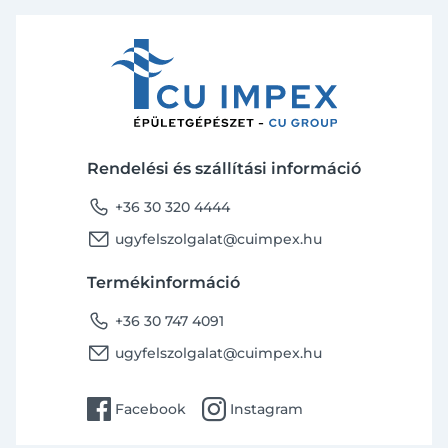
Rendelési és szállítási információ
phone
+36 30 320 4444
email
ugyfelszolgalat@cuimpex.hu
Termékinformáció
phone
+36 30 747 4091
email
ugyfelszolgalat@cuimpex.hu
facebook
instagram
Facebook
Instagram