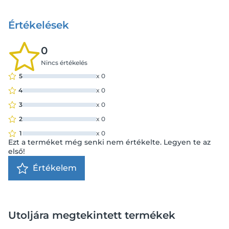
Értékelések
0
Nincs értékelés
5
x
0
4
x
0
3
x
0
2
x
0
1
x
0
Ezt a terméket még senki nem értékelte. Legyen te az
első!
Értékelem
Utoljára megtekintett termékek