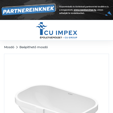
beépítető
33 710
Ft
Mosdó
Beépíthető mosdó