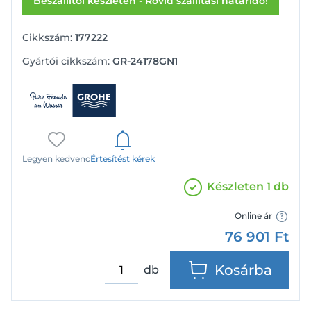
Beszállítói készleten - Rövid szállítási határidő!
Cikkszám:
177222
Gyártói cikkszám:
GR-24178GN1
Legyen kedvenc
Értesítést kérek
Készleten 1 db
Online ár
76 901
Ft
Kosárba
db