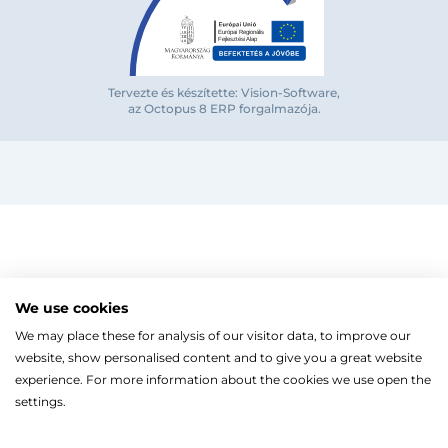
Bejelentkezés e-mail-címmel
Tervezte és készítette: Vision-Software,
az Octopus 8 ERP forgalmazója
.
Megjegyzés
Elfelejte
Bejelentkezés
Regisztráció
Szaniterek
MOZGÁSKORLÁTOZOTT TERMÉKEK
Radiátorok
We use cookies
Bejelentkezés közösségi fiókkal
ZUHANYKABINOK/AJTÓK
ACÉLLEMEZ LAPRADIÁTOROK
Megújuló energia
We may place these for analysis of our visitor data, to improve our
TÖRÖLKÖZŐSZÁRÍTÓ RADIÁTOR
Íves zuhanykabin
HŐSZIVATTYÚK
Gépészet, szerszám
Facebook
website, show personalised content and to give you a great website
Szögletes zuhanykabin
Törölközőszárító radiátor egyenes
KESZTYŰK, VÉDŐFELSZERELÉSEK
Split levegő-víz hőszivattyú
Kazán, vízmelegítő
Fix zuhanyfal
experience. For more information about the cookies we use open the
Törölközőszárító radiátor íves
LEVÁLASZTÓK
Monoblokkos levegő-víz hőszivattyú
CSŐTERMOSZTÁTOK
Zuhanyajtó
settings.
Fűtőpatron
Hőszivattyúhoz kiegészítő
Ugrás a kosárhoz
ELEKTROMOS KAZÁNOK, KIEGÉSZÍTŐK
Google
Walk-in zuhanyfal
Automata és kézi légtelenítő
Ahogy a legtöbb weboldal, a miénk is sütiket (cookie-kat
FAN-COIL
Kiegészítők zuhanykabinokhoz
Iszapleválasztó
Elektromos kazán
használ a nagyobb felhasználói élmény érdekében.