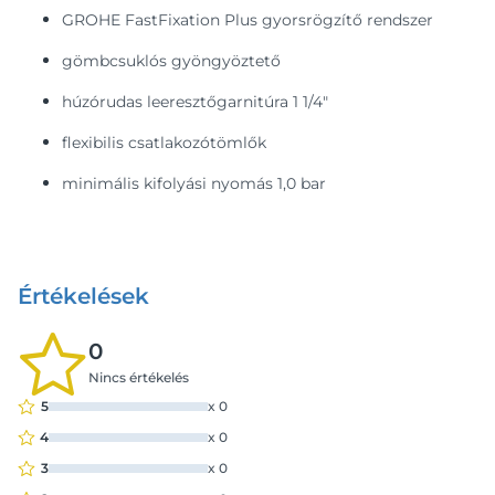
GROHE FastFixation Plus gyorsrögzítő rendszer
gömbcsuklós gyöngyöztető
húzórudas leeresztőgarnitúra 1 1/4"
flexibilis csatlakozótömlők
minimális kifolyási nyomás 1,0 bar
Értékelések
0
Nincs értékelés
5
x
0
4
x
0
3
x
0