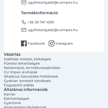
email
ugyfelszolgalat@cuimpex.hu
Termékinformáció
phone
+36 30 747 4091
email
ugyfelszolgalat@cuimpex.hu
facebook
instagram
Facebook
Instagram
Vásárlás
Szállítási módok, költségek
Fizetési lehetőségek
Reklamáció, termékvisszaküldés
CU Impex áruházak
Általános Szerződési Feltételek
Gyakran ismételt kérdések
Fogyasztói elállás
Általános információk
Karrier
Elérhetőségek
Gyártóink
Adatvédelmi Nyilatkozat