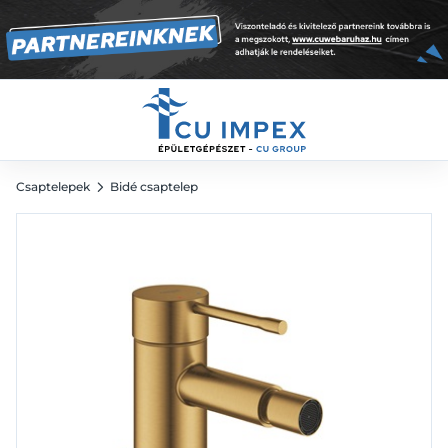
S-es, Brushed Cool Sunrise
76 901
Ft
Csaptelepek
Bidé csaptelep