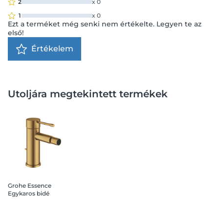
2
x
0
1
x
0
Ezt a terméket még senki nem értékelte. Legyen te az
első!
Értékelem
Utoljára megtekintett termékek
Grohe Essence
Egykaros bidé
csaptelep, 1/2”, S-es,
Brushed Cool Sunrise