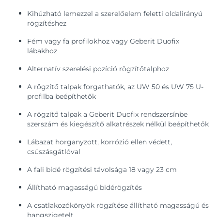
Kihúzható lemezzel a szerelőelem feletti oldalirányú
rögzítéshez
Fém vagy fa profilokhoz vagy Geberit Duofix
lábakhoz
Alternatív szerelési pozíció rögzítőtalphoz
A rögzítő talpak forgathatók, az UW 50 és UW 75 U-
profilba beépíthetők
A rögzítő talpak a Geberit Duofix rendszersínbe
szerszám és kiegészítő alkatrészek nélkül beépíthetők
Lábazat horganyzott, korrózió ellen védett,
csúszásgátlóval
A fali bidé rögzítési távolsága 18 vagy 23 cm
Állítható magasságú bidérögzítés
A csatlakozókönyök rögzítése állítható magasságú és
hangszigetelt