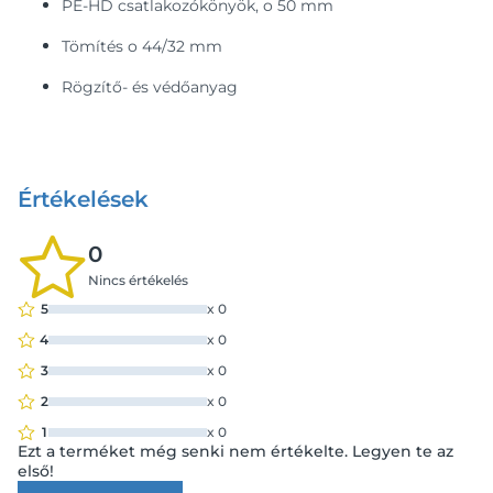
PE-HD csatlakozókönyök, o 50 mm
Tömítés o 44/32 mm
Rögzítő- és védőanyag
Értékelések
0
Nincs értékelés
5
x
0
4
x
0
3
x
0
2
x
0
1
x
0
Ezt a terméket még senki nem értékelte. Legyen te az
első!