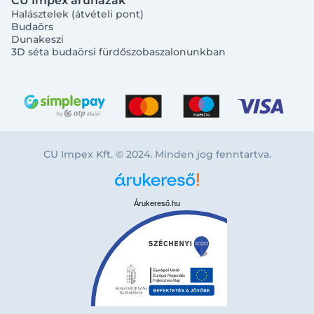
CU Impex áruházak
Halásztelek (átvételi pont)
Budaörs
Dunakeszi
3D séta budaörsi fürdőszobaszalonunkban
CU Impex Kft. © 2024. Minden jog fenntartva.
Árukereső.hu