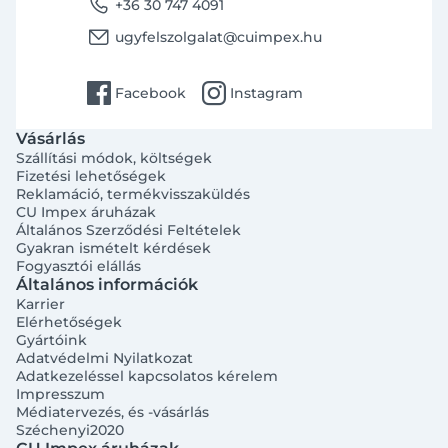
phone
+36 30 747 4091
email
ugyfelszolgalat@cuimpex.hu
facebook
instagram
Facebook
Instagram
Vásárlás
Szállítási módok, költségek
Fizetési lehetőségek
Reklamáció, termékvisszaküldés
CU Impex áruházak
Általános Szerződési Feltételek
Gyakran ismételt kérdések
Fogyasztói elállás
Általános információk
Karrier
Elérhetőségek
Gyártóink
Adatvédelmi Nyilatkozat
Adatkezeléssel kapcsolatos kérelem
Impresszum
Médiatervezés, és -vásárlás
Széchenyi2020