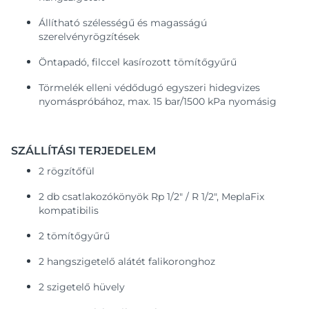
Állítható szélességű és magasságú
szerelvényrögzítések
Öntapadó, filccel kasírozott tömítőgyűrű
Törmelék elleni védődugó egyszeri hidegvizes
nyomáspróbához, max. 15 bar/1500 kPa nyomásig
SZÁLLÍTÁSI TERJEDELEM
2 rögzítőfül
2 db csatlakozókönyök Rp 1/2" / R 1/2", MeplaFix
kompatibilis
2 tömítőgyűrű
2 hangszigetelő alátét falikoronghoz
2 szigetelő hüvely