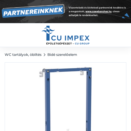
122 779
Ft
WC tartályok, öblítés
Bidé szerelőelem