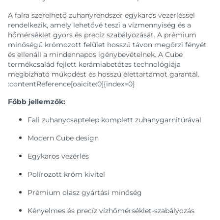
A falra szerelhető zuhanyrendszer egykaros vezérléssel
rendelkezik, amely lehetővé teszi a vízmennyiség és a
hőmérséklet gyors és precíz szabályozását. A prémium
minőségű krómozott felület hosszú távon megőrzi fényét
és ellenáll a mindennapos igénybevételnek. A Cube
termékcsalád fejlett kerámiabetétes technológiája
megbízható működést és hosszú élettartamot garantál.
:contentReference[oaicite:0]{index=0}
Főbb jellemzők:
Fali zuhanycsaptelep komplett zuhanygarnitúrával
Modern Cube design
Egykaros vezérlés
Polírozott króm kivitel
Prémium olasz gyártási minőség
Kényelmes és precíz vízhőmérséklet-szabályozás