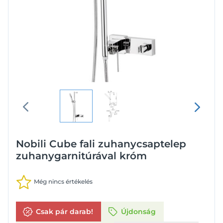
Nobili Cube fali zuhanycsaptelep
zuhanygarnitúrával króm
Még nincs értékelés
Csak pár darab!
Újdonság