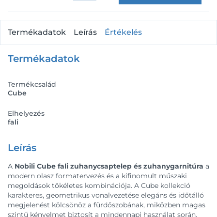
Termékadatok
Leírás
Értékelés
Termékadatok
Termékcsalád
Cube
Elhelyezés
fali
Leírás
A
Nobili Cube fali zuhanycsaptelep és zuhanygarnitúra
a
modern olasz formatervezés és a kifinomult műszaki
megoldások tökéletes kombinációja. A Cube kollekció
karakteres, geometrikus vonalvezetése elegáns és időtálló
megjelenést kölcsönöz a fürdőszobának, miközben magas
szintű kényelmet biztosít a mindennapi használat során.