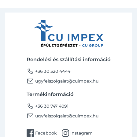
Rendelési és szállítási információ
phone
+36 30 320 4444
email
ugyfelszolgalat@cuimpex.hu
Termékinformáció
phone
+36 30 747 4091
email
ugyfelszolgalat@cuimpex.hu
facebook
instagram
Facebook
Instagram