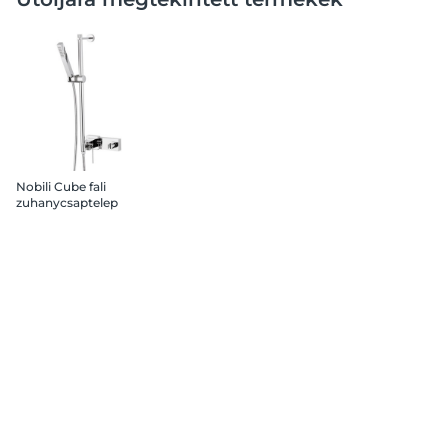
Nobili Cube fali
zuhanycsaptelep
zuhanygarnitúrával
króm