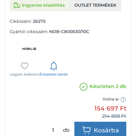
Ingyenes kiszállítás
OUTLET TERMÉKEK
Cikkszám:
26275
Gyártói cikkszám:
NOB-CB00530/10C
Legyen kedvenc
Értesítést kérek
Készleten 2 db
Online ár
154 697
Ft
214 858
Ft
Kosárba
db