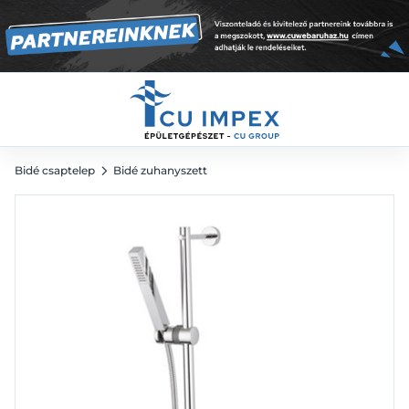
154 697
Ft
214 858
Ft
Bidé csaptelep
Bidé zuhanyszett