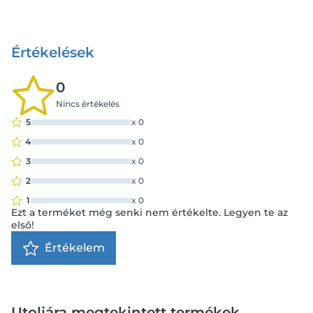
Értékelések
0
Nincs értékelés
5
x
0
4
x
0
3
x
0
2
x
0
1
x
0
Ezt a terméket még senki nem értékelte. Legyen te az
első!
Értékelem
Utoljára megtekintett termékek