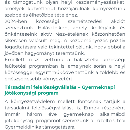
és támogatunk olyan helyi kezdeményezéseket,
amelyek közvetlenül hozzájárulnak környezetünk
szebbé és élhetőbbé tételéhez.
2024-ben közösségi szemétszedési akciót
szerveztünk Halásztelken, amely kollégáink és
önkénteseink aktív részvételének köszönhetően
sikeresen valósult meg. A kezdeményezés pozitív
fogadtatására való tekintettel célunk, hogy ebből a
jövőben hagyományt teremtsünk.
Emellett részt vettünk a halásztelki közösségi
faültetési programban is, amelynek során a helyi
közösséggel együttműködve tettünk a zöldebb és
egészségesebb környezetért.
Társadalmi felelősségvállalás – Gyermeknapi
jótékonysági program
A környezetvédelem mellett fontosnak tartjuk a
társadalmi felelősségvállalást is. Ennek részeként
immár három éve gyermeknap alkalmából
jótékonysági programot szervezünk a Tűzoltó Utcai
Gyermekklinika támogatására.