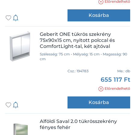
Előrendelhető
Kosárba
Geberit ONE tükrös szekrény
75x90x15 cm, nyitott polccal és
ComfortLight-tal, két ajtóval
Szélesség: 75 cm • Mélység: 15 cm • Magasság: 90
cm
Csz.:
194783
Me.:
db
655 117 Ft
Előrendelhető
Márka
Kosárba
Alföldi
Alföldi Saval 2.0 tükrösszekrény
Geberit
fényes fehér
Ravak