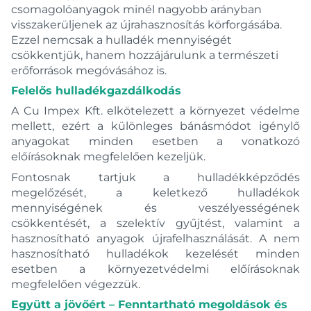
csomagolóanyagok minél nagyobb arányban
visszakerüljenek az újrahasznosítás körforgásába.
Ezzel nemcsak a hulladék mennyiségét
csökkentjük, hanem hozzájárulunk a természeti
erőforrások megóvásához is.
Felelős hulladékgazdálkodás
A Cu Impex Kft. elkötelezett a környezet védelme
mellett, ezért a különleges bánásmódot igénylő
anyagokat minden esetben a vonatkozó
előírásoknak megfelelően kezeljük.
Fontosnak tartjuk a hulladékképződés
megelőzését, a keletkező hulladékok
mennyiségének és veszélyességének
csökkentését, a szelektív gyűjtést, valamint a
hasznosítható anyagok újrafelhasználását. A nem
hasznosítható hulladékok kezelését minden
esetben a környezetvédelmi előírásoknak
megfelelően végezzük.
Együtt a jövőért – Fenntartható megoldások és