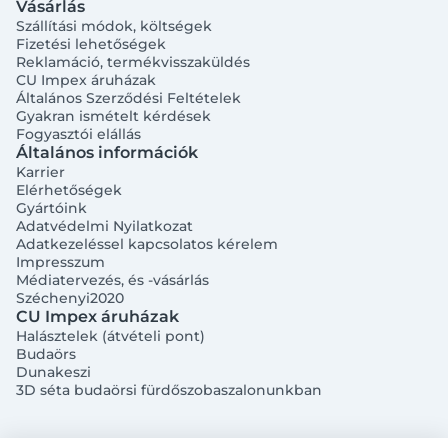
Vásárlás
Szállítási módok, költségek
Fizetési lehetőségek
Reklamáció, termékvisszaküldés
CU Impex áruházak
Általános Szerződési Feltételek
Gyakran ismételt kérdések
Fogyasztói elállás
Általános információk
Bejelentkezés e-mail-címmel
Karrier
Elérhetőségek
Gyártóink
Adatvédelmi Nyilatkozat
Adatkezeléssel kapcsolatos kérelem
Impresszum
Médiatervezés, és -vásárlás
Széchenyi2020
Megjegyzés
Elfelejtett jelszó
CU Impex áruházak
Halásztelek (átvételi pont)
Budaörs
Bejelentkezés
Dunakeszi
3D séta budaörsi fürdőszobaszalonunkban
Regisztráció
Szaniterek