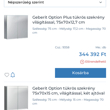
Geberit Option Plus tükrös szekrény
világítással, 75x70x12,7 cm
Szélesség: 75 cm • Mélység: 17,2 cm • Magasság: 70
cm
Csz.:
9358
Me.:
db
344 392 Ft
Előrendelhető
Kosárba
Geberit Option tükrös szekrény
75x70x15 cm, világítással, két ajtóval
Szélesség: 75 cm • Mélység: 15 cm • Magasság: 70
cm