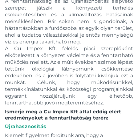
A fenntarthatóság és az újrahasznosítás alapvető
szerepet játszik a környezeti terhelés
csökkentésében és a klímaváltozás hatásainak
mérséklésében. Bár sokan nem is gondolnák, a
háztartásokban a fürdőszoba az egyik olyan terület,
ahol a tudatos választásokkal jelentős mennyiségű
víz és energia takarítható meg.
A Cu Impex Kft. felelős piaci szereplőként
elkötelezett a környezet védelme és a fenntartható
működés mellett. Az elmúlt években számos lépést
tettünk ökológiai lábnyomunk csökkentése
érdekében, és a jövőben is folytatni kívánjuk ezt a
munkát. Célunk, hogy működésünkkel,
termékkínálatunkkal és közösségi programjainkkal
egyaránt hozzájáruljunk egy élhetőbb,
fenntarthatóbb jövő megteremtéséhez.
Ismerje meg a Cu Impex Kft által eddig elért
eredményeket a fenntarthatóság terén:
Újrahasznosítás
Kiemelt figyelmet fordítunk arra, hogy a