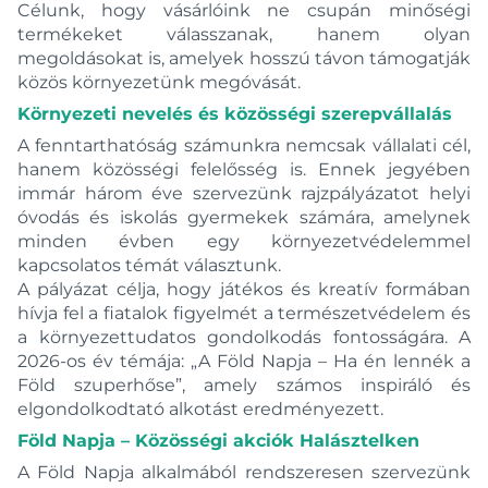
Célunk, hogy vásárlóink ne csupán minőségi
termékeket válasszanak, hanem olyan
megoldásokat is, amelyek hosszú távon támogatják
közös környezetünk megóvását.
Környezeti nevelés és közösségi szerepvállalás
A fenntarthatóság számunkra nemcsak vállalati cél,
hanem közösségi felelősség is. Ennek jegyében
immár három éve szervezünk rajzpályázatot helyi
óvodás és iskolás gyermekek számára, amelynek
minden évben egy környezetvédelemmel
kapcsolatos témát választunk.
A pályázat célja, hogy játékos és kreatív formában
hívja fel a fiatalok figyelmét a természetvédelem és
a környezettudatos gondolkodás fontosságára. A
2026-os év témája: „A Föld Napja – Ha én lennék a
Föld szuperhőse”, amely számos inspiráló és
elgondolkodtató alkotást eredményezett.
Föld Napja – Közösségi akciók Halásztelken
A Föld Napja alkalmából rendszeresen szervezünk