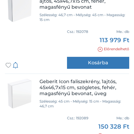
ajtós, 45x46,7x15 cm, fehér,
magasfényű bevonat
Szélesség: 46,7 cm • Mélység: 45 cm • Magasság:
15 cm
Csz.:
192078
Me.:
db
113 979 Ft
Előrendelhető
Kosárba
Geberit Icon faliszekrény, 1ajtós,
45x46,7x15 cm, szögletes, fehér,
magasfényű bevonat, üveg
Szélesség: 45 cm • Mélység: 15 cm • Magasság:
46,7 cm
Csz.:
192089
Me.:
db
150 328 Ft