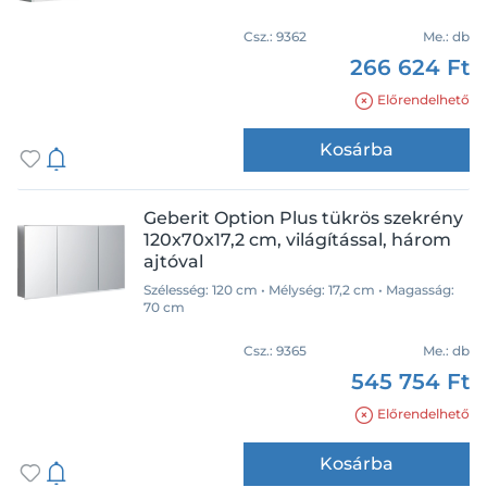
Csz.:
9362
Me.:
db
266 624 Ft
Előrendelhető
Kosárba
Geberit Option Plus tükrös szekrény
120x70x17,2 cm, világítással, három
ajtóval
Szélesség: 120 cm • Mélység: 17,2 cm • Magasság:
70 cm
Csz.:
9365
Me.:
db
545 754 Ft
Előrendelhető
Kosárba