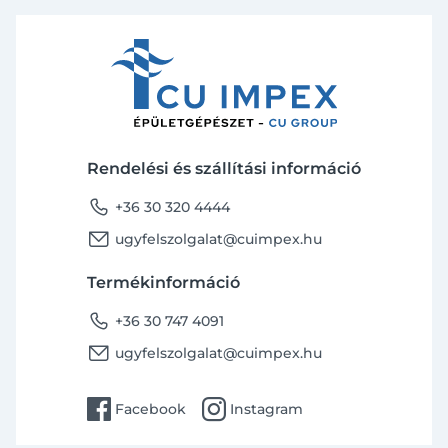
Rendelési és szállítási információ
phone
+36 30 320 4444
email
ugyfelszolgalat@cuimpex.hu
Termékinformáció
phone
+36 30 747 4091
email
ugyfelszolgalat@cuimpex.hu
facebook
instagram
Facebook
Instagram