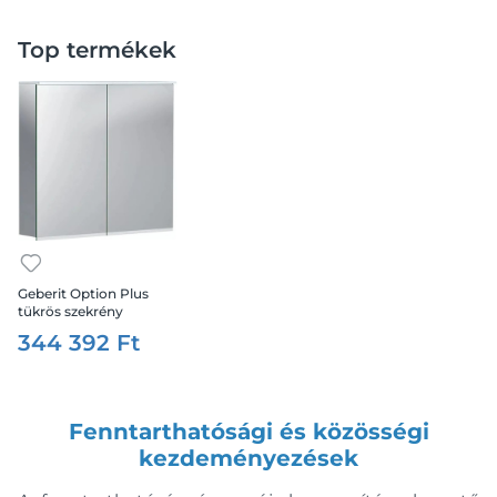
fényes fehér
speciális/többszínű/egyéb
Top termékek
Fiók nyitás/zárás
nyomó
soft-close
Ár
Geberit Option Plus
tükrös szekrény
világítással, 75x70x12,7
344 392 Ft
cm
Tömeg
Fenntarthatósági és közösségi
kezdeményezések