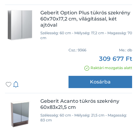
Geberit Option Plus tükrös szekrény
60x70x17,2 cm, világítással, két
ajtóval
Szélesség: 60 cm • Mélység: 17,2 cm • Magasság: 70
cm
Csz.:
9366
Me.:
db
309 677 Ft
Raktári mozgatás alatt
Kosárba
Geberit Acanto tükrös szekrény
60x83x21,5 cm
Szélesség: 60 cm • Mélység: 21,5 cm • Magasság:
83 cm