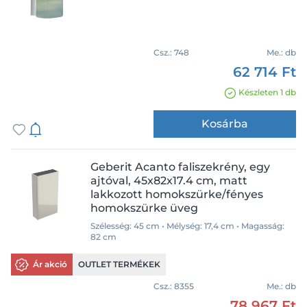
Készleten
Csz.:
748
Me.:
db
Termékcsalád
62 714 Ft
Készleten 1 db
Acanto
Classic II
Kosárba
Icon
One
Geberit Acanto faliszekrény, egy
Option
ajtóval, 45x82x17.4 cm, matt
Option Plus
lakkozott homokszürke/fényes
Szélesség
homokszürke üveg
Saval
Szélesség: 45 cm • Mélység: 17,4 cm • Magasság:
45 cm
82 cm
46,7 cm
Ár akció
OUTLET TERMÉKEK
60 cm
Csz.:
8355
Me.:
db
70 cm
78 967 Ft