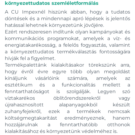
környezettudatos szemléletformálás
A CU Impexnél hiszünk abban, hogy a tudatos
döntések és a mindennapi apró lépések is jelentős
hatással lehetnek környezetünk jövőjére.
Ezért rendszeresen indítunk olyan kampányokat és
kommunikációs programokat, amelyek a víz- és
energiatakarékosság, a felelős fogyasztás, valamint
a környezettudatos termékválasztás fontosságára
hívják fel a figyelmet.
Termékpalettánk kialakításakor törekszünk arra,
hogy évről évre egyre több olyan megoldást
kínáljunk vásárlóink számára, amelyek az
esztétikum és a funkcionalitás mellett a
fenntarthatóságot is szolgálják. Legyen szó
víztakarékos öblítőrendszerekről vagy
újrahasznosított alapanyagokból készült
zuhanyfejekről, ezek a termékek nemcsak
költségmegtakarítást eredményeznek, hanem
hozzájárulnak a fenntarthatóbb otthonok
kialakításához és környezetünk védelméhez is.