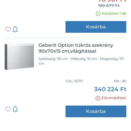
75 cm
109 677 Ft
90 cm
Készleten 1 db
Mélység
120 cm
Kosárba
Geberit Option tükrös szekrény
90x70x15 cm,világítással
Magasság
Szélesség: 90 cm • Mélység: 15 cm • Magasság: 70
cm
15 cm
46,7 cm
Csz.:
9270
Me.:
db
70 cm
340 224 Ft
76 cm
82 cm
Előrendelhető
83 cm
Kosárba
Szín
90 cm
fahatású