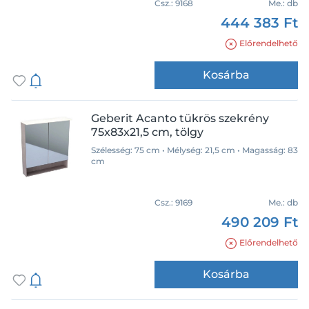
Csz.:
9168
Me.:
db
444 383 Ft
Előrendelhető
Kosárba
Geberit Acanto tükrös szekrény
75x83x21,5 cm, tölgy
Szélesség: 75 cm • Mélység: 21,5 cm • Magasság: 83
cm
Csz.:
9169
Me.:
db
490 209 Ft
Előrendelhető
Kosárba