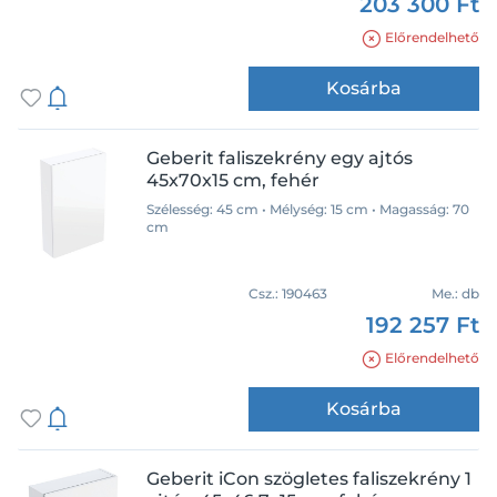
203 300 Ft
Előrendelhető
Kosárba
Geberit faliszekrény egy ajtós
45x70x15 cm, fehér
Szélesség: 45 cm • Mélység: 15 cm • Magasság: 70
cm
Csz.:
190463
Me.:
db
192 257 Ft
Előrendelhető
Kosárba
Geberit iCon szögletes faliszekrény 1