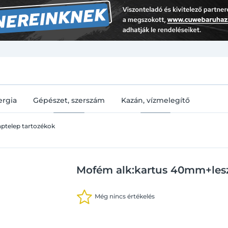
U
ergia
Gépészet, szerszám
Kazán, vízmelegítő
ptelep tartozékok
Mofém alk:kartus 40mm+lesz
Még nincs értékelés