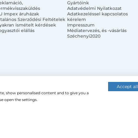
eklamáció,
Gyártóink
ermékvisszaküldés
Adatvédelmi Nyilatkozat
U Impex áruházak
Adatkezeléssel kapcsolatos
ltalános Szerződési Feltételek
kérelem
yakran ismételt kérdések
Impresszum
ogyasztói elállás
Médiatervezés, és -vásárlás
Széchenyi2020
Accept all
ite, show personalised content and to give you a
 (cookie-kat) használ a nagyobb felhasználói élmény érdekébe
e open the settings.
 használatához.