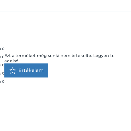
x
0
Ezt a terméket még senki nem értékelte. Legyen te
x
0
az első!
x
0
Értékelem
x
0
x
0