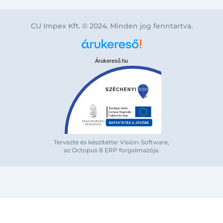
CU Impex Kft. © 2024. Minden jog fenntartva.
Árukereső.hu
Bejelentkezés e-mail-címmel
Tervezte és készítette: Vision-Software,
az Octopus 8 ERP forgalmazója
.
Megjegyzés
Elfelejte
Bejelentkezés