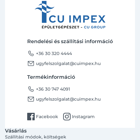
Rendelési és szállítási információ
phone
+36 30 320 4444
email
ugyfelszolgalat@cuimpex.hu
Termékinformáció
phone
+36 30 747 4091
email
ugyfelszolgalat@cuimpex.hu
facebook
instagram
Facebook
Instagram
Vásárlás
Szállítási módok, költségek