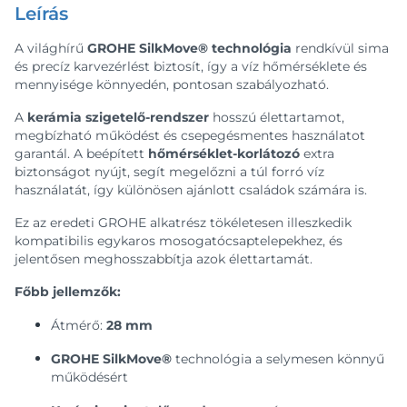
Leírás
A világhírű
GROHE SilkMove® technológia
rendkívül sima
és precíz karvezérlést biztosít, így a víz hőmérséklete és
mennyisége könnyedén, pontosan szabályozható.
A
kerámia szigetelő-rendszer
hosszú élettartamot,
megbízható működést és csepegésmentes használatot
garantál. A beépített
hőmérséklet-korlátozó
extra
biztonságot nyújt, segít megelőzni a túl forró víz
használatát, így különösen ajánlott családok számára is.
Ez az eredeti GROHE alkatrész tökéletesen illeszkedik
kompatibilis egykaros mosogatócsaptelepekhez, és
jelentősen meghosszabbítja azok élettartamát.
Főbb jellemzők:
Átmérő:
28 mm
GROHE SilkMove®
technológia a selymesen könnyű
működésért