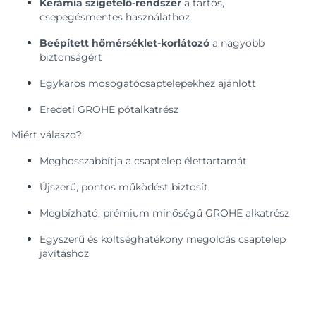
Kerámia szigetelő-rendszer
a tartós,
csepegésmentes használathoz
Beépített hőmérséklet-korlátozó
a nagyobb
biztonságért
Egykaros mosogatócsaptelepekhez ajánlott
Eredeti GROHE pótalkatrész
Miért válaszd?
Meghosszabbítja a csaptelep élettartamát
Újszerű, pontos működést biztosít
Megbízható, prémium minőségű GROHE alkatrész
Egyszerű és költséghatékony megoldás csaptelep
javításhoz