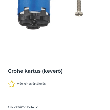
Grohe kartus (keverő)
Még nincs értékelés
Cikkszám:
159412