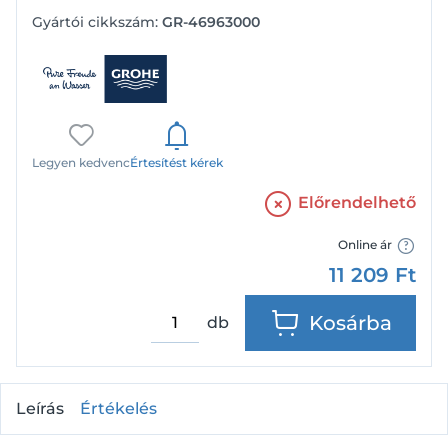
Gyártói cikkszám:
GR-46963000
Legyen kedvenc
Értesítést kérek
Előrendelhető
Online ár
11 209
Ft
Kosárba
db
Leírás
Értékelés