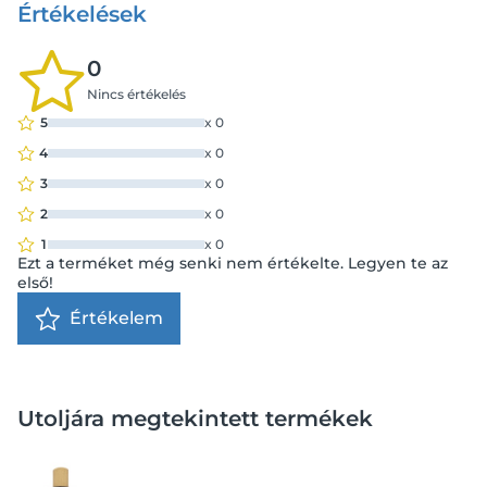
Értékelések
0
Nincs értékelés
5
x
0
4
x
0
3
x
0
2
x
0
1
x
0
Ezt a terméket még senki nem értékelte. Legyen te az
első!
Értékelem
Utoljára megtekintett termékek