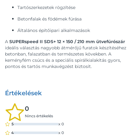
Tartószerkezetek rögzítése
Betonfalak és födémek fúrása
Általános építőipari alkalmazások
A
SUPERspeed II SDS+ 12 × 150 / 210 mm ütvefúrószár
ideális választás nagyobb átmérőjű furatok készítéséhez
betonban, falazatban és természetes kövekben. A
keményfém csúcs és a speciális spirálkialakítás gyors,
pontos és tartós munkavégzést biztosít.
Értékelések
0
Nincs értékelés
5
x
0
4
x
0