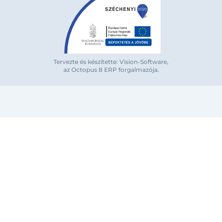
Tervezte és készítette: Vision-Software,
az Octopus 8 ERP forgalmazója
.
Bejelentkezés e-mail-címmel
Megjegyzés
Elfelejte
Bejelentkezés