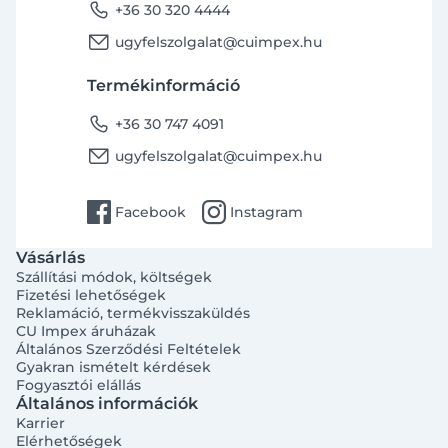
phone
+36 30 320 4444
email
ugyfelszolgalat@cuimpex.hu
Termékinformáció
phone
+36 30 747 4091
email
ugyfelszolgalat@cuimpex.hu
facebook
instagram
Facebook
Instagram
Vásárlás
Szállítási módok, költségek
Fizetési lehetőségek
Reklamáció, termékvisszaküldés
CU Impex áruházak
Általános Szerződési Feltételek
Gyakran ismételt kérdések
Fogyasztói elállás
Általános információk
Karrier
Elérhetőségek