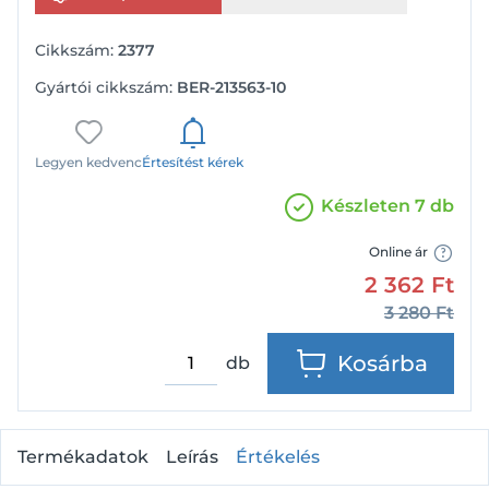
Cikkszám:
2377
Gyártói cikkszám:
BER-213563-10
Legyen kedvenc
Értesítést kérek
Készleten 7 db
Online ár
2 362
Ft
3 280
Ft
Kosárba
db
Termékadatok
Leírás
Értékelés