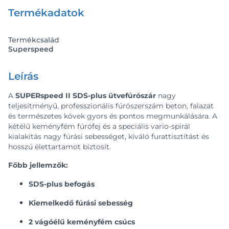
Termékadatok
Termékcsalád
Superspeed
Leírás
A
SUPERspeed II SDS-plus ütvefúrószár
nagy
teljesítményű, professzionális fúrószerszám beton, falazat
és természetes kövek gyors és pontos megmunkálására. A
kétélű keményfém fúrófej és a speciális vario-spirál
kialakítás nagy fúrási sebességet, kiváló furattisztítást és
hosszú élettartamot biztosít.
Főbb jellemzők:
SDS-plus befogás
Kiemelkedő fúrási sebesség
2 vágóélű keményfém csúcs