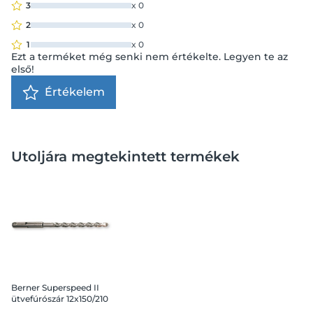
3
x
0
2
x
0
1
x
0
Ezt a terméket még senki nem értékelte. Legyen te az
első!
Értékelem
Utoljára megtekintett termékek
Berner Superspeed II
ütvefúrószár 12x150/210
SDS+