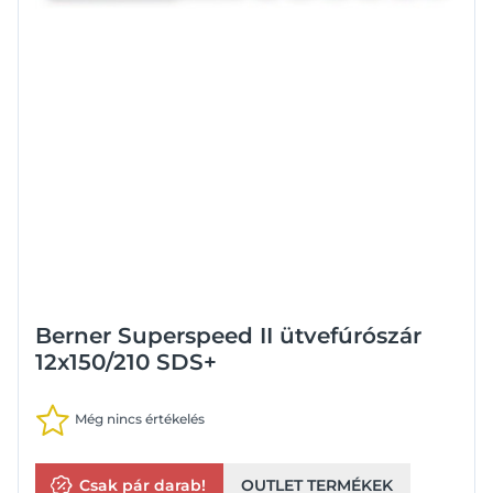
Berner Superspeed II ütvefúrószár
12x150/210 SDS+
Még nincs értékelés
Csak pár darab!
OUTLET TERMÉKEK