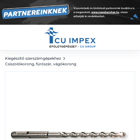
2 362
Ft
3 280
Ft
Kiegészítő szerszámgépekhez
Csiszolókorong, fúrószár, vágókorong