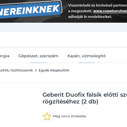
U
ergia
Gépészet, szerszám
Kazán, vízmelegítő
ítők, tisztítószerek
Egyéb kiegészítők
Geberit Duofix falsík előtti s
rögzítéséhez (2 db)
Még nincs értékelés