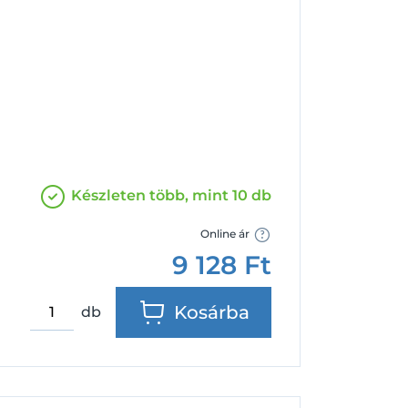
Facebook
Google
Készleten több, mint 10 db
Online ár
9 128
Ft
Kosárba
db