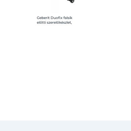
Geberit Duofix falsík
előtti szerelőkészlet,
egy elem rögzítéséhez
(2 db)