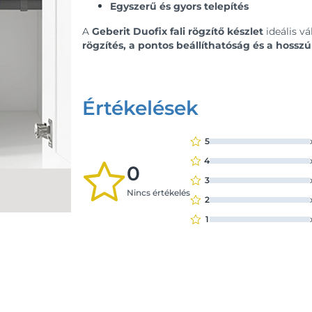
Egyszerű és gyors telepítés
A
Geberit Duofix fali rögzítő készlet
ideális vá
rögzítés, a pontos beállíthatóság és a hosszú 
Értékelések
5
4
0
3
Nincs értékelés
2
1