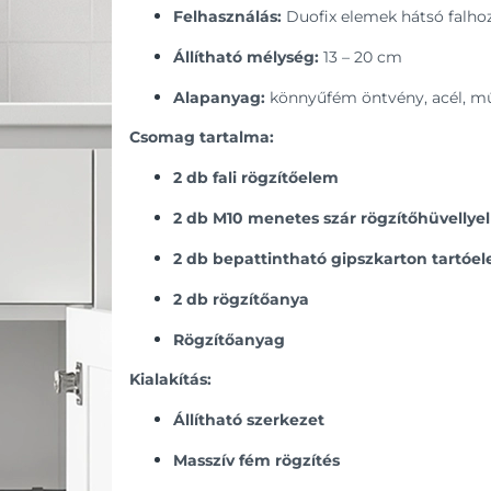
Felhasználás:
Duofix elemek hátsó falhoz
Állítható mélység:
13 – 20 cm
Alapanyag:
könnyűfém öntvény, acél, 
Csomag tartalma:
2 db fali rögzítőelem
2 db M10 menetes szár rögzítőhüvellyel
2 db bepattintható gipszkarton tartóe
2 db rögzítőanya
Rögzítőanyag
Kialakítás:
Állítható szerkezet
Masszív fém rögzítés