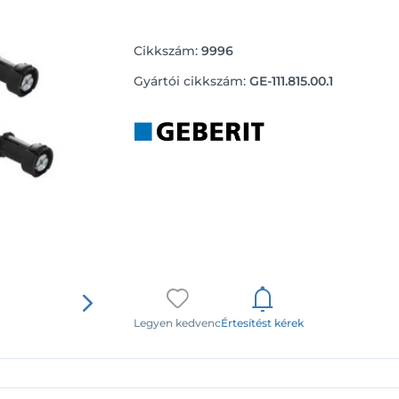
Cikkszám:
9996
Gyártói cikkszám:
GE-111.815.00.1
Legyen kedvenc
Értesítést kérek