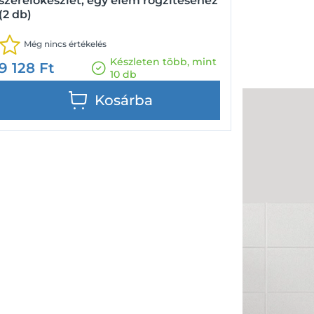
szerelőkészlet, egy elem rögzítéséhez
(2 db)
Még nincs értékelés
Készleten több, mint
9 128
Ft
10 db
Kosárba