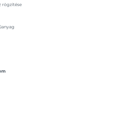
 rögzítése
műanyag
lem