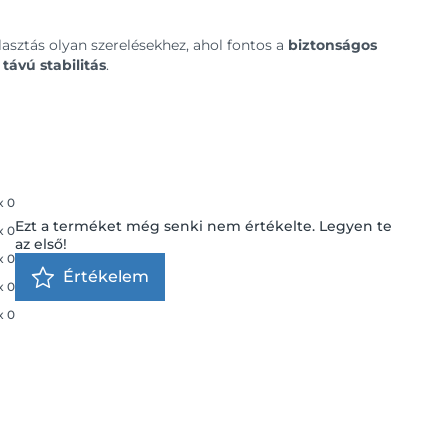
lasztás olyan szerelésekhez, ahol fontos a
biztonságos
távú stabilitás
.
x
0
Ezt a terméket még senki nem értékelte. Legyen te
x
0
az első!
x
0
Értékelem
x
0
x
0