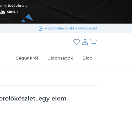
Viszonteladóinknak
Kapcsolat
Bejelentkezés e-mail-címmel
grás a kosárhoz
Cégünkről
Újdonságok
Blog
Megjegyzés
Elfelejtett jelszó
zerelőkészlet, egy elem
Bejelentkezés
Regisztráció
Bejelentkezés közösségi fiókkal