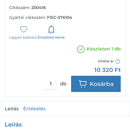
Cikkszám:
200416
Gyártói cikkszám:
FISC-576104
Legyen kedvenc
Értesítést kérek
Készleten 1 db
Online ár
10 320
Ft
Kosárba
db
Leírás
Értékelés
Leírás