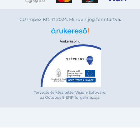
CU Impex Kft. © 2024. Minden jog fenntartva.
Árukereső.hu
Bejelentkezés e-mail-címmel
Tervezte és készítette: Vision-Software,
az Octopus 8 ERP forgalmazója
.
Megjegyzés
Elfelejte