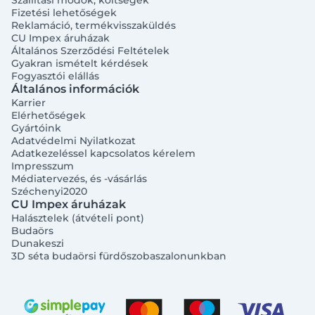
Szállítási módok, költségek
Fizetési lehetőségek
Reklamáció, termékvisszaküldés
CU Impex áruházak
Általános Szerződési Feltételek
Gyakran ismételt kérdések
Fogyasztói elállás
Általános információk
Karrier
Elérhetőségek
Gyártóink
Adatvédelmi Nyilatkozat
Adatkezeléssel kapcsolatos kérelem
Impresszum
Médiatervezés, és -vásárlás
Széchenyi2020
CU Impex áruházak
Halásztelek (átvételi pont)
Budaörs
Dunakeszi
3D séta budaörsi fürdőszobaszalonunkban