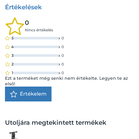
Értékelések
0
Nincs értékelés
5
x
0
4
x
0
3
x
0
2
x
0
1
x
0
Ezt a terméket még senki nem értékelte. Legyen te az
első!
Értékelem
Utoljára megtekintett termékek