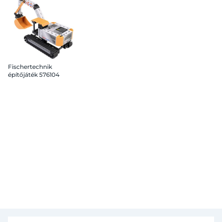
Fischertechnik
építőjáték 576104
markoló