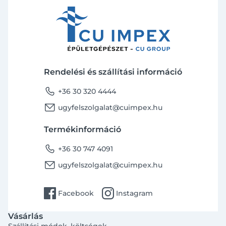
Rendelési és szállítási információ
phone
+36 30 320 4444
email
ugyfelszolgalat@cuimpex.hu
Termékinformáció
phone
+36 30 747 4091
email
ugyfelszolgalat@cuimpex.hu
facebook
instagram
Facebook
Instagram
Vásárlás