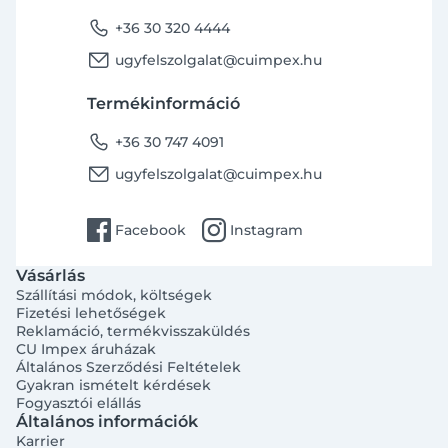
phone
+36 30 320 4444
email
ugyfelszolgalat@cuimpex.hu
Termékinformáció
phone
+36 30 747 4091
email
ugyfelszolgalat@cuimpex.hu
facebook
instagram
Facebook
Instagram
Vásárlás
Szállítási módok, költségek
Fizetési lehetőségek
Reklamáció, termékvisszaküldés
CU Impex áruházak
Általános Szerződési Feltételek
Gyakran ismételt kérdések
Fogyasztói elállás
Általános információk
Karrier