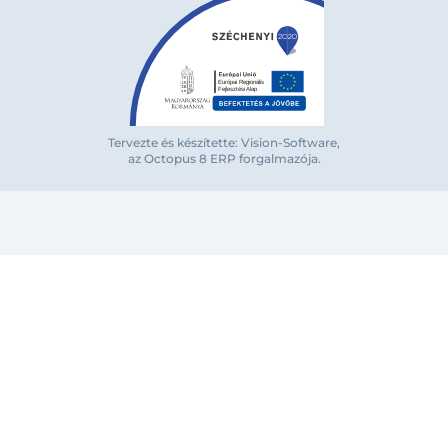
Tervezte és készítette: Vision-Software,
az Octopus 8 ERP forgalmazója
.
Bejelentkezés e-mail-címmel
Megjegyzés
Elfelejte
Bejelentkezés