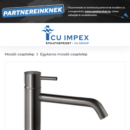
gun metal
29 052
Ft
Mosdó csaptelep
Egykaros mosdó csaptelep