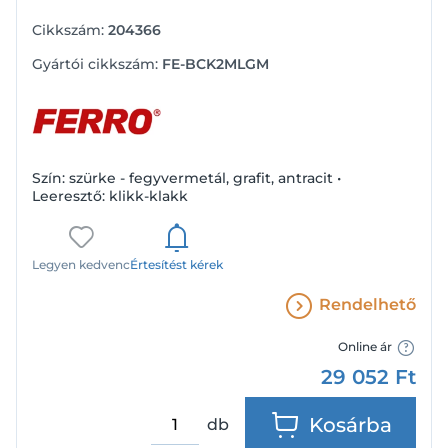
Cikkszám:
204366
Gyártói cikkszám:
FE-BCK2MLGM
Szín: szürke - fegyvermetál, grafit, antracit •
Leeresztő: klikk-klakk
Legyen kedvenc
Értesítést kérek
Rendelhető
Online ár
29 052
Ft
Kosárba
db