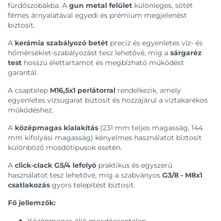
fürdőszobákba. A
gun metal felület
különleges, sötét
fémes árnyalatával egyedi és prémium megjelenést
biztosít.
A
kerámia szabályozó betét
precíz és egyenletes víz- és
hőmérséklet-szabályozást tesz lehetővé, míg a
sárgaréz
test
hosszú élettartamot és megbízható működést
garantál.
A csaptelep
M16,5x1 perlátorral
rendelkezik, amely
egyenletes vízsugarat biztosít és hozzájárul a víztakarékos
működéshez.
A
középmagas kialakítás
(231 mm teljes magasság, 144
mm kifolyási magasság) kényelmes használatot biztosít
különböző mosdótípusok esetén.
A
click-clack G5/4 lefolyó
praktikus és egyszerű
használatot tesz lehetővé, míg a szabványos
G3/8 - M8x1
csatlakozás
gyors telepítést biztosít.
Fő jellemzők: