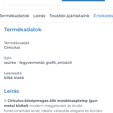
Termékadatok
Leírás
További ajánlataink
Értékelés
Termékadatok
Termékcsalád
Ciriculus
Szín
szürke - fegyvermetál, grafit, antracit
Leeresztő
klikk-klakk
Leírás
A
Ciriculus középmagas álló mosdócsaptelep (gun
metal kivitel)
modern megjelenést és kiváló
funkcionalitást kínál, ideális választás elegáns és kortárs