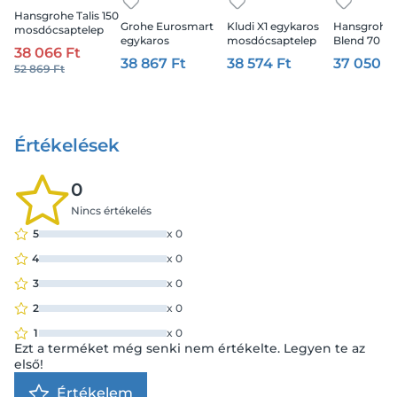
Hansgrohe Talis 150
Grohe Eurosmart
Kludi X1 egykaros
Hansgrohe 
mosdócsaptelep
egykaros
mosdócsaptelep
Blend 70 eg
króm
38 066 Ft
mosdócsaptelep
240, leeresztő
mosdócsap
38 867 Ft
38 574 Ft
37 050 F
52 869 Ft
automata
nélküli, króm
automata
leeresztővel M-es
lefolyógarni
méret, matt fekete
matt fekete
Értékelések
0
Nincs értékelés
5
x
0
4
x
0
3
x
0
2
x
0
1
x
0
Ezt a terméket még senki nem értékelte. Legyen te az
első!
Értékelem