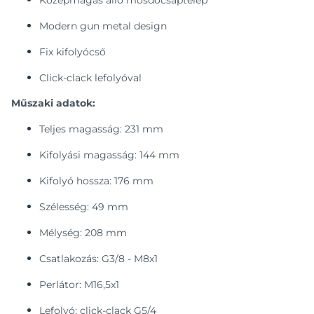
Középmagas álló mosdócsaptelep
Modern gun metal design
Fix kifolyócső
Click-clack lefolyóval
Műszaki adatok:
Teljes magasság: 231 mm
Kifolyási magasság: 144 mm
Kifolyó hossza: 176 mm
Szélesség: 49 mm
Mélység: 208 mm
Csatlakozás: G3/8 - M8x1
Perlátor: M16,5x1
Lefolyó: click-clack G5/4