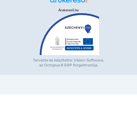
Árukereső.hu
Tervezte és készítette: Vision-Software,
az Octopus 8 ERP forgalmazója
.
Bejelentkezés e-mail-címmel
Megjegyzés
Elfelejte
Bejelentkezés