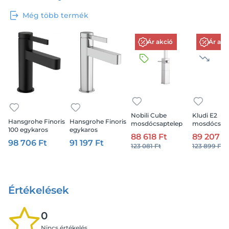
Még több termék
Ár akció
Ár akc
Nobili Cube
Kludi E2
Hansgrohe Finoris
Hansgrohe Finoris
mosdócsaptelep
mosdócsapt
100 egykaros
egykaros
magasított króm
cm
88 618 Ft
89 207 F
mosdócsaptelep
mosdócsaptelep
98 706 Ft
91 197 Ft
Push-Open
110, coolstart, push-
123 081 Ft
123 899 Ft
lefolyógarnitúrával,
open
matt fekete
lefolyógarnitúrával
Értékelések
0
Nincs értékelés