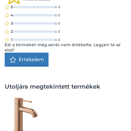
5
x
0
4
x
0
3
x
0
2
x
0
1
x
0
Ezt a terméket még senki nem értékelte. Legyen te az
első!
Értékelem
Utoljára megtekintett termékek