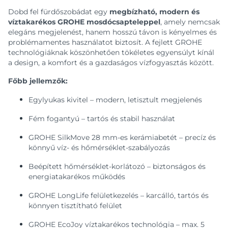
Dobd fel fürdőszobádat egy
megbízható, modern és
víztakarékos GROHE mosdócsapteleppel
, amely nemcsak
elegáns megjelenést, hanem hosszú távon is kényelmes és
problémamentes használatot biztosít. A fejlett GROHE
technológiáknak köszönhetően tökéletes egyensúlyt kínál
a design, a komfort és a gazdaságos vízfogyasztás között.
Főbb jellemzők:
Egylyukas kivitel – modern, letisztult megjelenés
Fém fogantyú – tartós és stabil használat
GROHE SilkMove 28 mm-es kerámiabetét – precíz és
könnyű víz- és hőmérséklet-szabályozás
Beépített hőmérséklet-korlátozó – biztonságos és
energiatakarékos működés
GROHE LongLife felületkezelés – karcálló, tartós és
könnyen tisztítható felület
GROHE EcoJoy víztakarékos technológia – max. 5