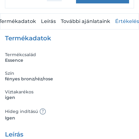
Termékadatok
Leírás
További ajánlataink
Értékelés
Termékadatok
Termékcsalád
Essence
Szín
fényes bronz/réz/rose
Víztakarékos
igen
Hideg indítású
Igen
Leírás