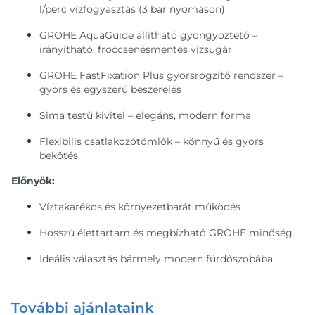
l/perc vízfogyasztás (3 bar nyomáson)
GROHE AquaGuide állítható gyöngyöztető –
irányítható, fröccsenésmentes vízsugár
GROHE FastFixation Plus gyorsrögzítő rendszer –
gyors és egyszerű beszerelés
Sima testű kivitel – elegáns, modern forma
Flexibilis csatlakozótömlők – könnyű és gyors
bekötés
Előnyök:
Víztakarékos és környezetbarát működés
Hosszú élettartam és megbízható GROHE minőség
Ideális választás bármely modern fürdőszobába
További ajánlataink