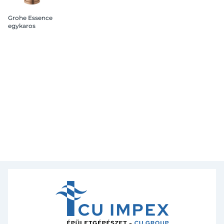
Grohe Essence
egykaros
mosdócsaptelep 1/2” S-
es méret Brushed
Warm Sunset