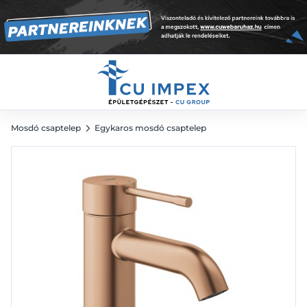
S-es méret Brushed Warm Sunset
74 404
Ft
Mosdó csaptelep
Egykaros mosdó csaptelep