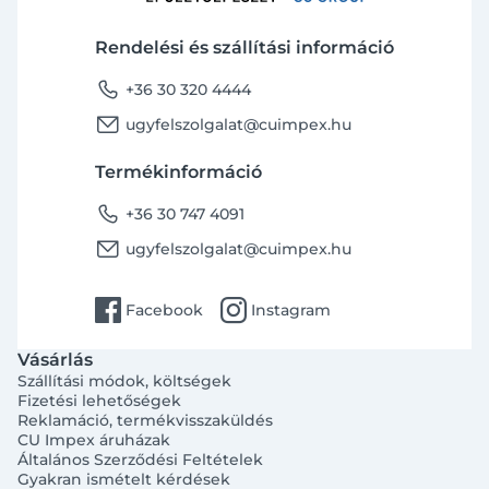
Rendelési és szállítási információ
phone
+36 30 320 4444
email
ugyfelszolgalat@cuimpex.hu
Termékinformáció
phone
+36 30 747 4091
email
ugyfelszolgalat@cuimpex.hu
facebook
instagram
Facebook
Instagram
Vásárlás
Szállítási módok, költségek
Fizetési lehetőségek
Reklamáció, termékvisszaküldés
CU Impex áruházak
Általános Szerződési Feltételek
Gyakran ismételt kérdések