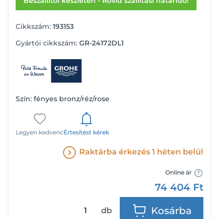
Beszállítói készleten - Rövid szállítási határidő!
Cikkszám:
193153
Gyártói cikkszám:
GR-24172DL1
Szín: fényes bronz/réz/rose
Legyen kedvenc
Értesítést kérek
Raktárba érkezés 1 héten belül
Online ár
74 404
Ft
Kosárba
db