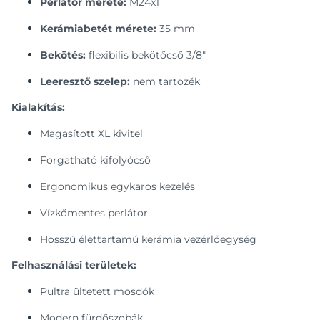
Perlátor mérete:
M24x1
Kerámiabetét mérete:
35 mm
Bekötés:
flexibilis bekötőcső 3/8"
Leeresztő szelep:
nem tartozék
Kialakítás:
Magasított XL kivitel
Forgatható kifolyócső
Ergonomikus egykaros kezelés
Vízkőmentes perlátor
Hosszú élettartamú kerámia vezérlőegység
Felhasználási területek:
Pultra ültetett mosdók
Modern fürdőszobák