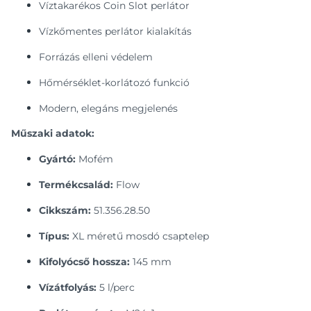
Víztakarékos Coin Slot perlátor
Vízkőmentes perlátor kialakítás
Forrázás elleni védelem
Hőmérséklet-korlátozó funkció
Modern, elegáns megjelenés
Műszaki adatok:
Gyártó:
Mofém
Termékcsalád:
Flow
Cikkszám:
51.356.28.50
Típus:
XL méretű mosdó csaptelep
Kifolyócső hossza:
145 mm
Vízátfolyás:
5 l/perc