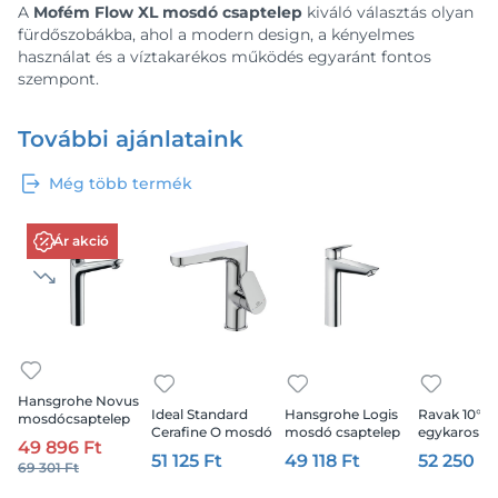
A
Mofém Flow XL mosdó csaptelep
kiváló választás olyan
fürdőszobákba, ahol a modern design, a kényelmes
használat és a víztakarékos működés egyaránt fontos
szempont.
További ajánlataink
Még több termék
Ár akció
Hansgrohe Novus
Ideal Standard
Hansgrohe Logis
Ravak 10° T
mosdócsaptelep
Cerafine O mosdó
mosdó csaptelep
egykaros
230 króm
49 896 Ft
csaptelep,
190 króm
mosdócsapt
51 125 Ft
49 118 Ft
52 250 Ft
69 301 Ft
leeresztővel, 155
leeresztő né
mm, króm
mm