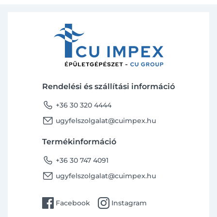
Rendelési és szállítási információ
phone
+36 30 320 4444
email
ugyfelszolgalat@cuimpex.hu
Termékinformáció
phone
+36 30 747 4091
email
ugyfelszolgalat@cuimpex.hu
facebook
instagram
Facebook
Instagram