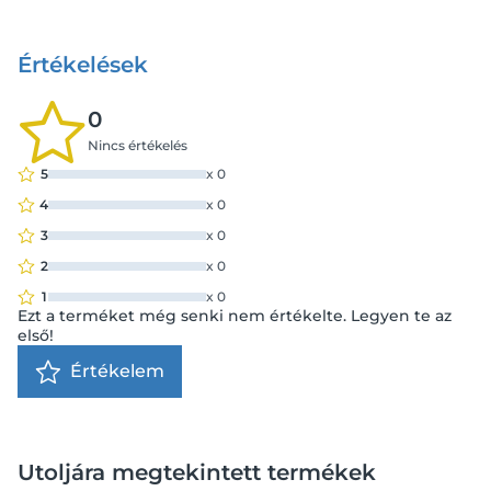
Értékelések
0
Nincs értékelés
5
x
0
4
x
0
3
x
0
2
x
0
1
x
0
Ezt a terméket még senki nem értékelte. Legyen te az
első!
Értékelem
Utoljára megtekintett termékek