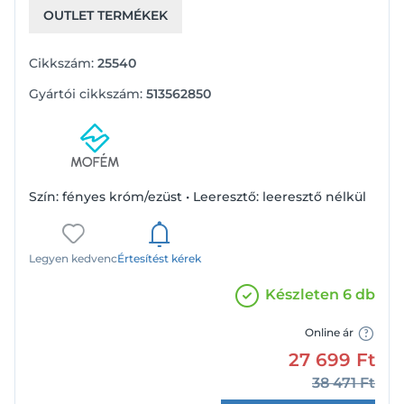
OUTLET TERMÉKEK
Cikkszám:
25540
Gyártói cikkszám:
513562850
Szín: fényes króm/ezüst • Leeresztő: leeresztő nélkül
Legyen kedvenc
Értesítést kérek
Készleten 6 db
Online ár
27 699
Ft
38 471
Ft