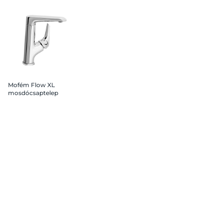
Mofém Flow XL
mosdócsaptelep
leeresztő nélkül