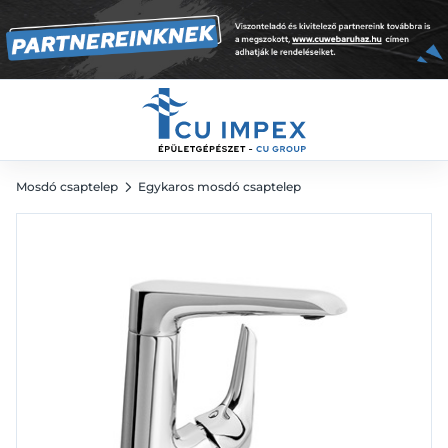
27 699
Ft
38 471
Ft
Mosdó csaptelep
Egykaros mosdó csaptelep