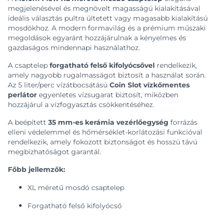
megjelenésével és megnövelt magasságú kialakításával
ideális választás pultra ültetett vagy magasabb kialakítású
mosdókhoz. A modern formavilág és a prémium műszaki
megoldások egyaránt hozzájárulnak a kényelmes és
gazdaságos mindennapi használathoz.
A csaptelep
forgatható felső kifolyócsővel
rendelkezik,
amely nagyobb rugalmasságot biztosít a használat során.
Az 5 liter/perc vízátbocsátású
Coin Slot vízkőmentes
perlátor
egyenletes vízsugarat biztosít, miközben
hozzájárul a vízfogyasztás csökkentéséhez.
A beépített
35 mm-es kerámia vezérlőegység
forrázás
elleni védelemmel és hőmérséklet-korlátozási funkcióval
rendelkezik, amely fokozott biztonságot és hosszú távú
megbízhatóságot garantál.
Főbb jellemzők:
XL méretű mosdó csaptelep
Forgatható felső kifolyócső