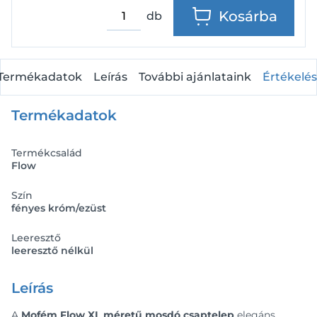
Kosárba
db
Termékadatok
Leírás
További ajánlataink
Értékelés
Termékadatok
Termékcsalád
Flow
Szín
fényes króm/ezüst
Leeresztő
leeresztő nélkül
Leírás
A
Mofém Flow XL méretű mosdó csaptelep
elegáns