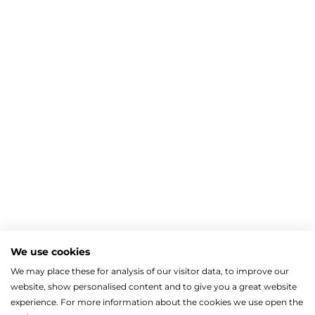
Bejelentkezés e-mail-címmel
Megjegyzés
Elfelejte
Bejelentkezés
Regisztráció
Szaniterek
MOZGÁSKORLÁTOZOTT TERMÉKEK
Radiátorok
We use cookies
Bejelentkezés közösségi fiókkal
ZUHANYKABINOK/AJTÓK
ACÉLLEMEZ LAPRADIÁTOROK
Megújuló energia
We may place these for analysis of our visitor data, to improve our
TÖRÖLKÖZŐSZÁRÍTÓ RADIÁTOR
Íves zuhanykabin
HŐSZIVATTYÚK
Gépészet, szerszám
Facebook
website, show personalised content and to give you a great website
Szögletes zuhanykabin
Törölközőszárító radiátor egyenes
KESZTYŰK, VÉDŐFELSZERELÉSEK
Split levegő-víz hőszivattyú
Kazán, vízmelegítő
Fix zuhanyfal
experience. For more information about the cookies we use open the
Törölközőszárító radiátor íves
LEVÁLASZTÓK
Monoblokkos levegő-víz hőszivattyú
CSŐTERMOSZTÁTOK
Zuhanyajtó