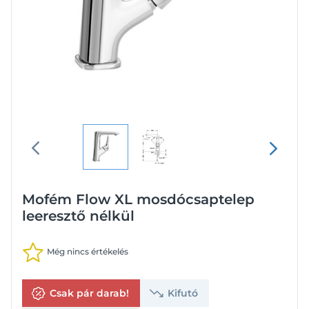
Mofém Flow XL mosdócsaptelep
leeresztő nélkül
Még nincs értékelés
Csak pár darab!
Kifutó