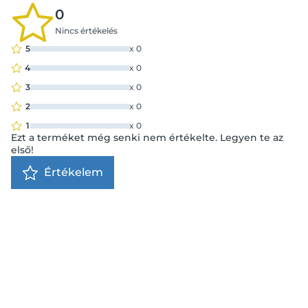
0
Nincs értékelés
5
x
0
4
x
0
3
x
0
2
x
0
1
x
0
Ezt a terméket még senki nem értékelte. Legyen te az
első!
Értékelem