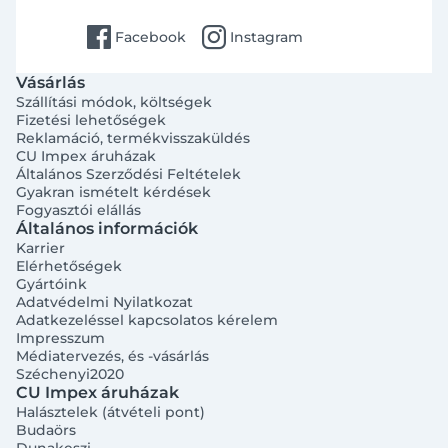
facebook
instagram
Facebook
Instagram
Vásárlás
Szállítási módok, költségek
Fizetési lehetőségek
Reklamáció, termékvisszaküldés
CU Impex áruházak
Általános Szerződési Feltételek
Gyakran ismételt kérdések
Fogyasztói elállás
Általános információk
Karrier
Elérhetőségek
Gyártóink
Adatvédelmi Nyilatkozat
Adatkezeléssel kapcsolatos kérelem
Impresszum
Médiatervezés, és -vásárlás
Széchenyi2020
CU Impex áruházak
Halásztelek (átvételi pont)
Budaörs