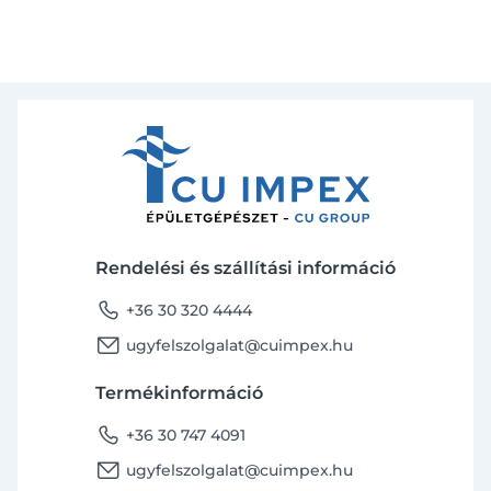
Rendelési és szállítási információ
phone
+36 30 320 4444
email
ugyfelszolgalat@cuimpex.hu
Termékinformáció
phone
+36 30 747 4091
email
ugyfelszolgalat@cuimpex.hu