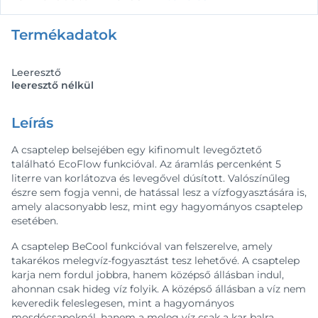
Termékadatok
Leeresztő
leeresztő nélkül
Leírás
A csaptelep belsejében egy kifinomult levegőztető
található EcoFlow funkcióval. Az áramlás percenként 5
literre van korlátozva és levegővel dúsított. Valószínűleg
észre sem fogja venni, de hatással lesz a vízfogyasztására is,
amely alacsonyabb lesz, mint egy hagyományos csaptelep
esetében.
A csaptelep BeCool funkcióval van felszerelve, amely
takarékos melegvíz-fogyasztást tesz lehetővé. A csaptelep
karja nem fordul jobbra, hanem középső állásban indul,
ahonnan csak hideg víz folyik. A középső állásban a víz nem
keveredik feleslegesen, mint a hagyományos
mosdócsapoknál, hanem a meleg víz csak a kar balra