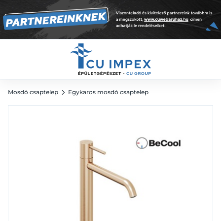
mm, leeresztő nélkül, ess - szálcsiszolt rose gol
-
Ft
Mosdó csaptelep
Egykaros mosdó csaptelep