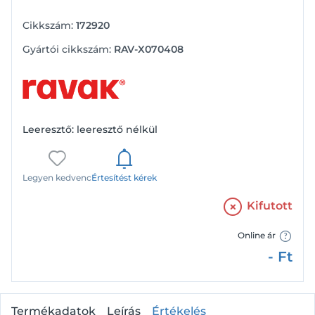
Cikkszám:
172920
Gyártói cikkszám:
RAV-X070408
Leeresztő: leeresztő nélkül
Legyen kedvenc
Értesítést kérek
Kifutott
Online ár
-
Ft
Termékadatok
Leírás
Értékelés