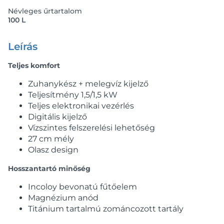
Névleges űrtartalom
100 L
Leírás
Teljes komfort
Zuhanykész + melegvíz kijelző
Teljesítmény 1,5/1,5 kW
Teljes elektronikai vezérlés
Digitális kijelző
Vízszintes felszerelési lehetőség
27 cm mély
Olasz design
Hosszantartó minőség
Incoloy bevonatú fűtőelem
Magnézium anód
Titánium tartalmú zománcozott tartály