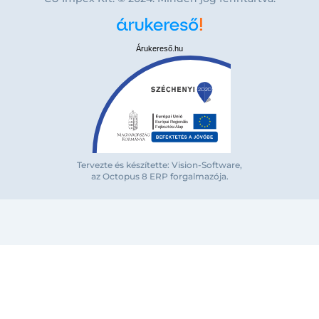
Árukereső.hu
Tervezte és készítette: Vision-Software,
az Octopus 8 ERP forgalmazója
.
Bejelentkezés e-mail-címmel
Megjegyzés
Elfelejte