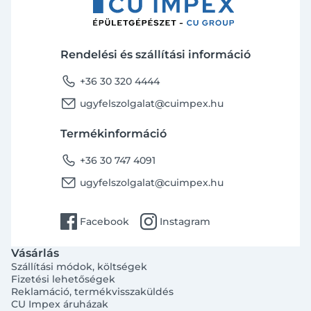
Rendelési és szállítási információ
phone
+36 30 320 4444
email
ugyfelszolgalat@cuimpex.hu
Termékinformáció
phone
+36 30 747 4091
email
ugyfelszolgalat@cuimpex.hu
facebook
instagram
Facebook
Instagram
Vásárlás
Szállítási módok, költségek
Fizetési lehetőségek
Reklamáció, termékvisszaküldés
CU Impex áruházak