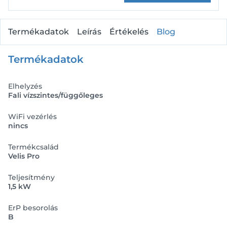
Termékadatok
Leírás
Értékelés
Blog
Termékadatok
Elhelyzés
Fali vízszintes/függőleges
WiFi vezérlés
nincs
Termékcsalád
Velis Pro
Teljesítmény
1,5 kW
ErP besorolás
B