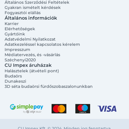
Általános Szerződési Feltételek
Gyakran ismételt kérdések
Fogyasztói elállás
Általános információk
Karrier
Elérhetőségek
Gyártóink
Adatvédelmi Nyilatkozat
Adatkezeléssel kapcsolatos kérelem
Impresszum
Médiatervezés, és -vásárlás
Széchenyi2020
CU Impex áruházak
Halásztelek (átvételi pont)
Budaörs
Dunakeszi
3D séta budaörsi fürdőszobaszalonunkban
CU Impex Kft. © 2024. Minden jog fenntartva.