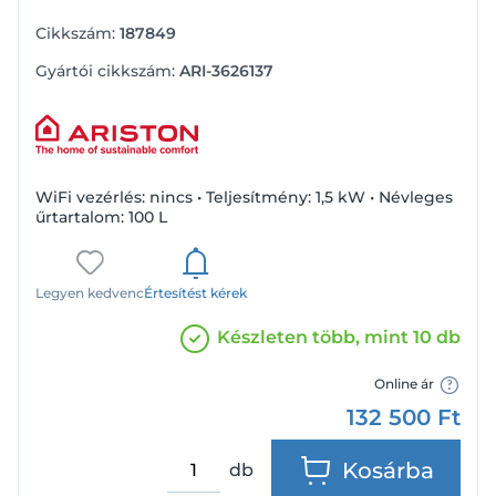
Cikkszám:
187849
Gyártói cikkszám:
ARI-3626137
WiFi vezérlés: nincs • Teljesítmény: 1,5 kW • Névleges
űrtartalom: 100 L
Legyen kedvenc
Értesítést kérek
Készleten több, mint 10 db
Online ár
132 500
Ft
Kosárba
db