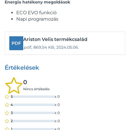
Energia hatékony megoldások
ECO EVO funkció
Napi programozás
Ariston Velis termékcsalád
.pdf,
869,54 KB,
2024.05.06.
Értékelések
0
Nincs értékelés
5
x
0
4
x
0
3
x
0
2
x
0
1
x
0