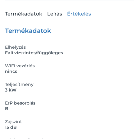
Termékadatok
Leírás
Értékelés
Termékadatok
Elhelyzés
Fali vízszintes/függőleges
WiFi vezérlés
nincs
Teljesítmény
3 kW
ErP besorolás
B
Zajszint
15 dB