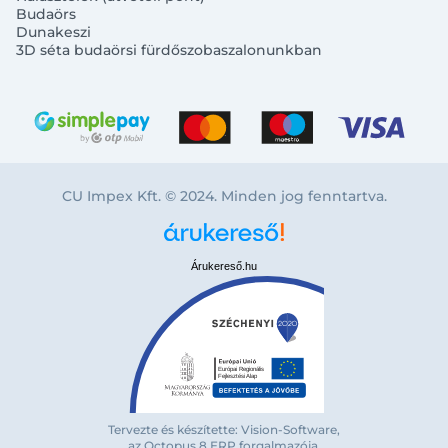
Budaörs
Dunakeszi
3D séta budaörsi fürdőszobaszalonunkban
CU Impex Kft. © 2024. Minden jog fenntartva.
Árukereső.hu
Tervezte és készítette: Vision-Software,
Bejelentkezés e-mail-címmel
az Octopus 8 ERP forgalmazója
.