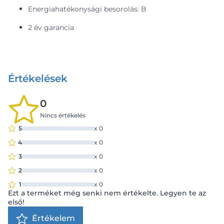
Energiahatékonysági besorolás: B
2 év garancia
Értékelések
0
Nincs értékelés
5
x
0
4
x
0
3
x
0
2
x
0
1
x
0
Ezt a terméket még senki nem értékelte. Legyen te az
első!
Értékelem