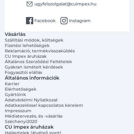
email
ugyfelszolgalat@cuimpex.hu
facebook
instagram
Facebook
Instagram
Vásárlás
Szállítási módok, költségek
Fizetési lehetőségek
Reklamáció, termékvisszaküldés
CU Impex áruházak
Általános Szerződési Feltételek
Gyakran ismételt kérdések
Fogyasztói elállás
Általános információk
Karrier
Elérhetőségek
Gyártóink
Adatvédelmi Nyilatkozat
Adatkezeléssel kapcsolatos kérelem
Impresszum
Médiatervezés, és -vásárlás
Széchenyi2020
CU Impex áruházak
Halásztelek (átvételi pont)