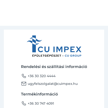
Rendelési és szállítási információ
phone
+36 30 320 4444
email
ugyfelszolgalat@cuimpex.hu
Termékinformáció
phone
+36 30 747 4091