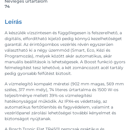
Névleges űrtartalom
74
Leírás
A készülék vízszintesen és függőlegesen is felszerelhető, a
digitális, elfordítható kijelző pedig könnyű kezelhetőséget
garantál. Az érintőgombos vezérlés révén egyszerűen
választható ki a négy üzemmód (Smart, Eco, Kézi és
Programozás), melyek között akár automatikus, akár
manuális beállítások is lehetségesek. A Boost funkció gyors
felmelegítést tesz lehetővé, a két zománcozott acél tartály
pedig gyorsabb felfűtést biztosít.
A vízmelegítő kompakt méretei (902 mm magas, 569 mm
széles, 317 mm mély), 74 literes űrtartalma és 1500 W-os
teljesítménye mellett 39%-os vízmelegítési
hatékonysággal működik. Az IPX4-es védettség, az
automatikus fertőtlenítés és fagyvédelem, valamint a
vezérlőpanel zárolási lehetőségei további kényelmet és
biztonságot nyújtanak.
A Bosch Tronic Flat TR4501 nemcsak praktikus és