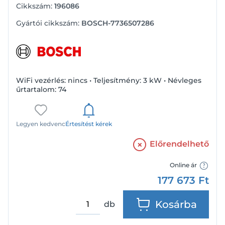
Cikkszám:
196086
Gyártói cikkszám:
BOSCH-7736507286
WiFi vezérlés: nincs • Teljesítmény: 3 kW • Névleges
űrtartalom: 74
Legyen kedvenc
Értesítést kérek
Előrendelhető
Online ár
177 673
Ft
Kosárba
db