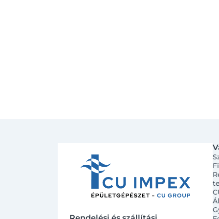
V
S
F
R
t
C
Á
G
Rendelési és szállítási
F