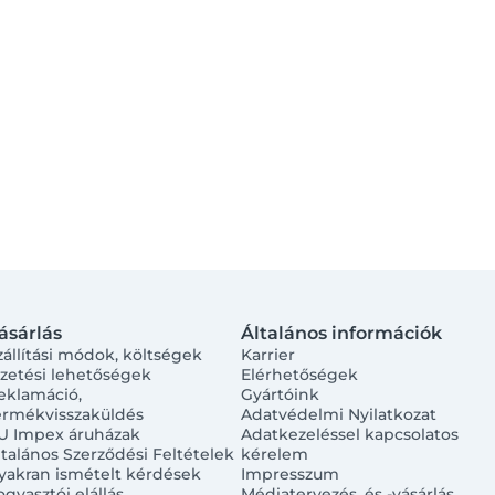
ásárlás
Általános információk
zállítási módok, költségek
Karrier
izetési lehetőségek
Elérhetőségek
eklamáció,
Gyártóink
ermékvisszaküldés
Adatvédelmi Nyilatkozat
U Impex áruházak
Adatkezeléssel kapcsolatos
ltalános Szerződési Feltételek
kérelem
yakran ismételt kérdések
Impresszum
ogyasztói elállás
Médiatervezés, és -vásárlás