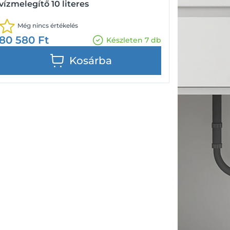
vízmelegítő 10 literes
Még nincs értékelés
80 580
Ft
Készleten 7 db
Kosárba