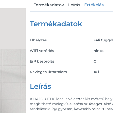
Termékadatok
Leírás
Értékelés
Termékadatok
Elhelyzés
Fali függő
WiFi vezérlés
nincs
ErP besorolás
C
Névleges űrtartalom
10 l
Leírás
A HAJDU FT10 ideális választás kis méretű hely
megbízható melegvíz-ellátása szükséges. Alsó el
rendelkezik, így gyorsan, kevesebb mint 30 perc 