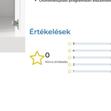
Otthonfelújítási programban elszámol
Értékelések
5
4
0
3
Nincs értékelés
2
1