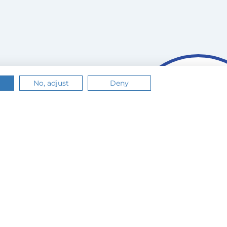
No, adjust
Deny
n.
Értem
Tudj meg többet