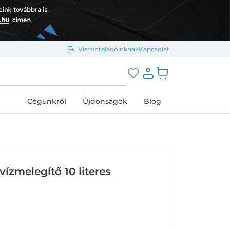
Viszonteladóinknak
Kapcsolat
Bejelentkezés e-mail-címmel
grás a kosárhoz
Cégünkről
Újdonságok
Blog
Megjegyzés
Elfelejtett jelszó
ízmelegítő 10 literes
Bejelentkezés
Regisztráció
Bejelentkezés közösségi fiókkal