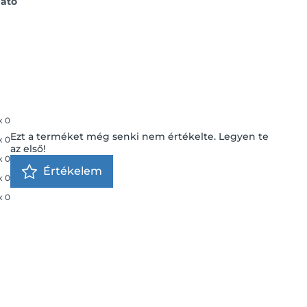
ható
x
0
Ezt a terméket még senki nem értékelte. Legyen te
x
0
az első!
x
0
Értékelem
x
0
x
0