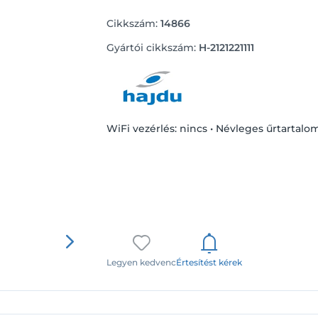
Cikkszám:
14866
Gyártói cikkszám:
H-2121221111
WiFi vezérlés: nincs • Névleges űrtartalom:
Legyen kedvenc
Értesítést kérek