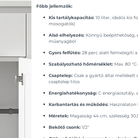
Főbb jellemzők:
Kis tartálykapacitás:
10 liter, ideális ki
mosogatók)
Alsó elhelyezés:
Könnyű beépíthetőség, es
műanyagból
Gyors felfűtés:
28 perc alatt felmelegíti a
Szabályozható hőmérséklet:
Max. 80 °C-
Csaptelep:
Csak a gyártó által mellékelt
csaptelep tilos
Energiahatékonyság:
C energiaosztály, 
Karbantartás és működés:
Használaton k
Méretek:
Magasság 44 cm, szélesség 30,
Bekötő csonk:
1/2"