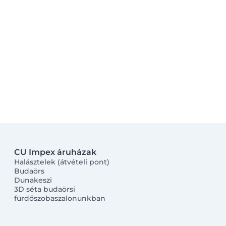
CU Impex áruházak
Halásztelek (átvételi pont)
Budaörs
Dunakeszi
3D séta budaörsi
fürdőszobaszalonunkban