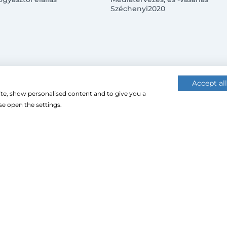
Széchenyi2020
Accept all
ite, show personalised content and to give you a
 (cookie-kat) használ a nagyobb felhasználói élmény érdekébe
e open the settings.
 használatához.
CU Impex Kft. © 2024. Minden jog fenntartva.