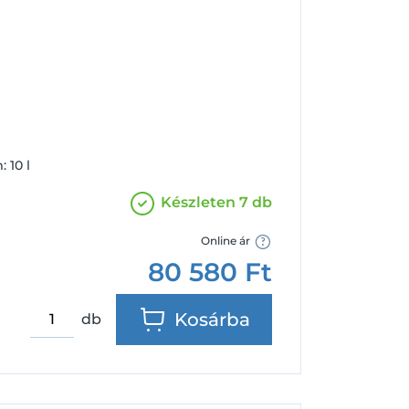
Facebook
Google
 10 l
Készleten 7 db
Online ár
80 580
Ft
Kosárba
db