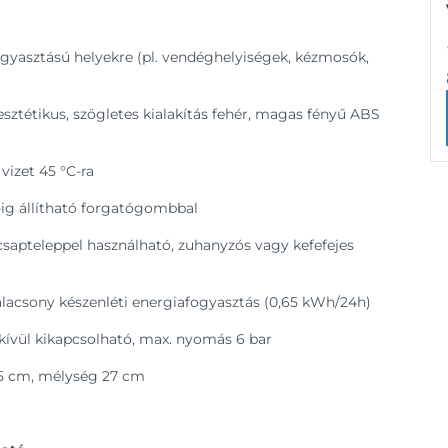
s fogyasztású helyekre (pl. vendéghelyiségek, kézmosók,
ztétikus, szögletes kialakítás fehér, magas fényű ABS
 vizet 45 °C-ra
ig állítható forgatógombbal
 csapteleppel használható, zuhanyzós vagy kefefejes
alacsony készenléti energiafogyasztás (0,65 kWh/24h)
ívül kikapcsolható, max. nyomás 6 bar
5 cm, mélység 27 cm