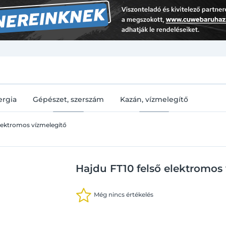
U
ergia
Gépészet, szerszám
Kazán, vízmelegítő
lektromos vízmelegítő
Hajdu FT10 felső elektromos v
Még nincs értékelés