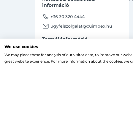
információ
phone
+36 30 320 4444
email
ugyfelszolgalat@cuimpex.hu
Termékinformáció
We use cookies
phone
+36 30 747 4091
We may place these for analysis of our visitor data, to improve our webs
email
Ahogy a legtöbb weboldal, a miénk is sütiket
ugyfelszolgalat@cuimpex.hu
great website experience. For more information about the cookies we us
A böngészés folytatásával hozzájárulsz a sütik
facebook
instagram
Facebook
Instagram