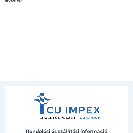
orvosi fali
mosogatócsaptelep
króm
Rendelési és szállítási információ