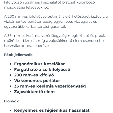
kifolyócső rugalmas használatot biztosít különböző
mosogatási feladatokhoz.
A 200 mm-es kifolyócső optimális elérhetőséget biztosít, a
vízkőmentes perlátor pedig egyenletes vízsugarat és
egyszerűbb karbantartást garantál.
A 35 mm-es kerámia vezérlőegység megbízható és precíz
működést biztosít, míg a zajcsökkentő elem csendesebb
használatot tesz lehetővé.
Főbb jellemzők:
Ergonómikus kezelőkar
Forgatható alsó kifolyócső
200 mm-es kifolyó
Vízkőmentes perlátor
35 mm-es kerámia vezérlőegység
Zajcsökkentő elem
Előnyök:
Kényelmes és higiénikus használat