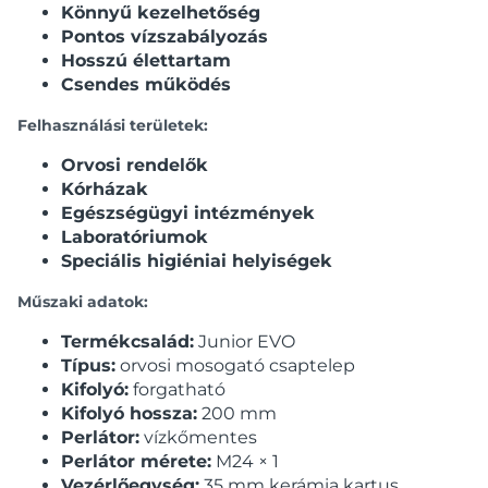
Könnyű kezelhetőség
Pontos vízszabályozás
Hosszú élettartam
Csendes működés
Felhasználási területek:
Orvosi rendelők
Kórházak
Egészségügyi intézmények
Laboratóriumok
Speciális higiéniai helyiségek
Műszaki adatok:
Termékcsalád:
Junior EVO
Típus:
orvosi mosogató csaptelep
Kifolyó:
forgatható
Kifolyó hossza:
200 mm
Perlátor:
vízkőmentes
Perlátor mérete:
M24 × 1
Vezérlőegység:
35 mm kerámia kartus