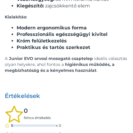
Kiegészítő:
zajcsökkentő elem
Kialakítás:
Modern ergonomikus forma
Professzionális egészségügyi kivitel
Króm felületkezelés
Praktikus és tartós szerkezet
A
Junior EVO orvosi mosogató csaptelep
ideális választás
olyan helyekre, ahol fontos a
higiénikus működés, a
megbízhatóság és a kényelmes használat
.
Értékelések
0
Nincs értékelés
5
x
0