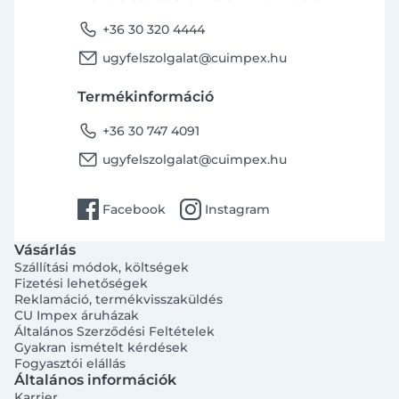
phone
+36 30 320 4444
email
ugyfelszolgalat@cuimpex.hu
Termékinformáció
phone
+36 30 747 4091
email
ugyfelszolgalat@cuimpex.hu
facebook
instagram
Facebook
Instagram
Vásárlás
Szállítási módok, költségek
Fizetési lehetőségek
Reklamáció, termékvisszaküldés
CU Impex áruházak
Általános Szerződési Feltételek
Gyakran ismételt kérdések
Fogyasztói elállás
Általános információk
Karrier