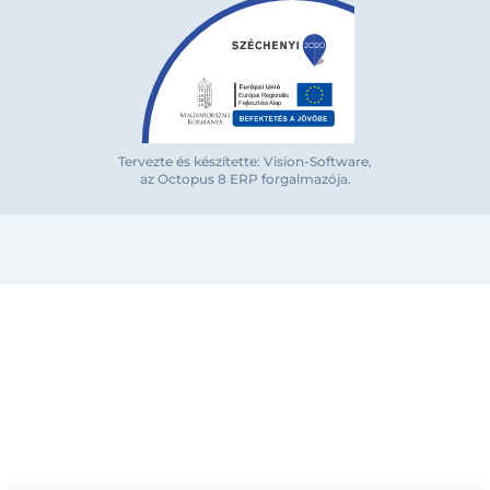
Tervezte és készítette: Vision-Software,
az Octopus 8 ERP forgalmazója
.
Bejelentkezés e-mail-címmel
Megjegyzés
Elfelejte
Bejelentkezés
Regisztráció