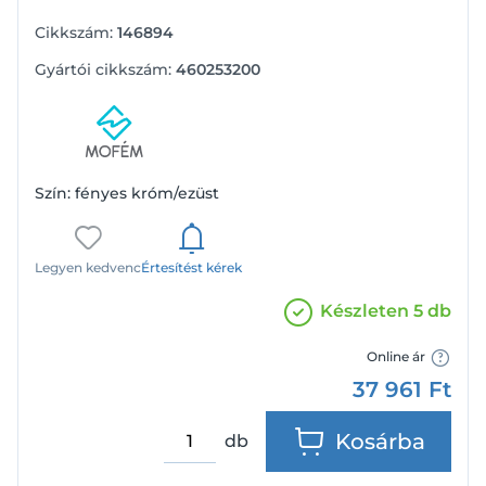
Cikkszám:
146894
Gyártói cikkszám:
460253200
Szín: fényes króm/ezüst
Legyen kedvenc
Értesítést kérek
Készleten 5 db
Online ár
37 961
Ft
Kosárba
db