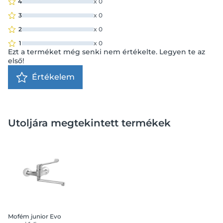
4
x
0
3
x
0
2
x
0
1
x
0
Ezt a terméket még senki nem értékelte. Legyen te az
első!
Értékelem
Utoljára megtekintett termékek
Mofém junior Evo