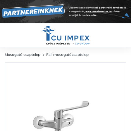
mosogatócsaptelep króm
37 961
Ft
Mosogató csaptelep
Fali mosogatócsaptelep