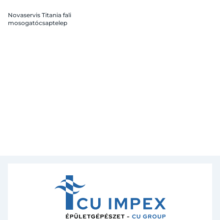
Novaservis Titania fali
mosogatócsaptelep
rugalmas kifolyócsővel,
szürke, króm