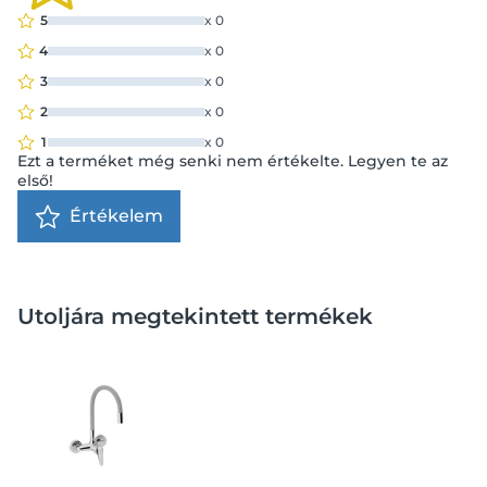
5
x
0
4
x
0
3
x
0
2
x
0
1
x
0
Ezt a terméket még senki nem értékelte. Legyen te az
első!
Értékelem
Utoljára megtekintett termékek