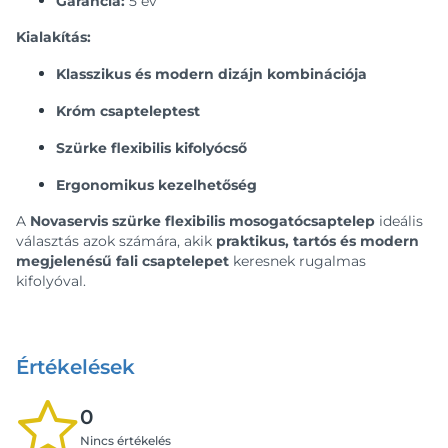
Garancia:
5 év
Kialakítás:
Klasszikus és modern dizájn kombinációja
Króm csapteleptest
Szürke flexibilis kifolyócső
Ergonomikus kezelhetőség
A
Novaservis szürke flexibilis mosogatócsaptelep
ideális
választás azok számára, akik
praktikus, tartós és modern
megjelenésű fali csaptelepet
keresnek rugalmas
kifolyóval.
Értékelések
0
Nincs értékelés