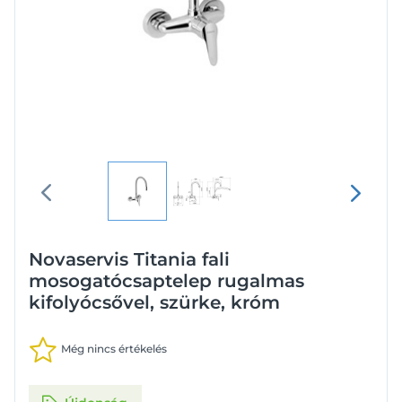
Novaservis Titania fali
mosogatócsaptelep rugalmas
kifolyócsővel, szürke, króm
Még nincs értékelés