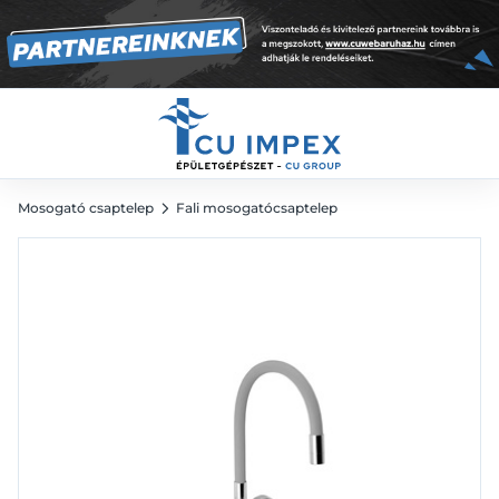
rugalmas kifolyócsővel, szürke, króm
32 592
Ft
Mosogató csaptelep
Fali mosogatócsaptelep