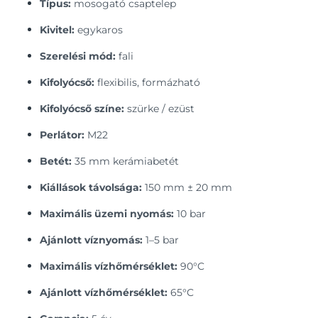
Típus:
mosogató csaptelep
Kivitel:
egykaros
Szerelési mód:
fali
Kifolyócső:
flexibilis, formázható
Kifolyócső színe:
szürke / ezüst
Perlátor:
M22
Betét:
35 mm kerámiabetét
Kiállások távolsága:
150 mm ± 20 mm
Maximális üzemi nyomás:
10 bar
Ajánlott víznyomás:
1–5 bar
Maximális vízhőmérséklet:
90°C
Ajánlott vízhőmérséklet:
65°C