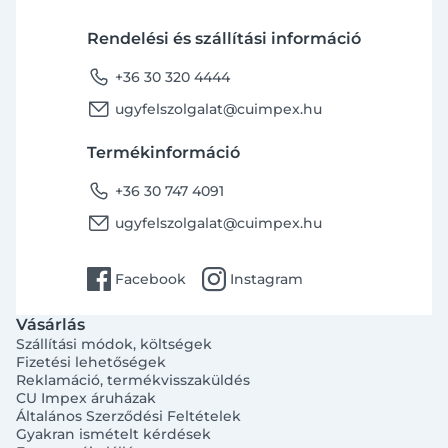
Rendelési és szállítási információ
phone
+36 30 320 4444
email
ugyfelszolgalat@cuimpex.hu
Termékinformáció
phone
+36 30 747 4091
email
ugyfelszolgalat@cuimpex.hu
facebook
instagram
Facebook
Instagram
Vásárlás
Szállítási módok, költségek
Fizetési lehetőségek
Reklamáció, termékvisszaküldés
CU Impex áruházak
Általános Szerződési Feltételek
Gyakran ismételt kérdések