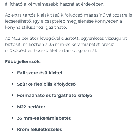
állítható a kényelmesebb használat érdekében.
Az extra tartós kialakítású kifolyócső más színű változatra is
lecserélhető, így a csaptelep megjelenése könnyedén a
konyha stílusához igazítható.
Az M22 perlátor levegővel dúsított, egyenletes vízsugarat
biztosít, miközben a 35 mm-es kerámiabetét precíz
működést és hosszú élettartamot garantál.
Főbb jellemzők:
Fali szerelésű kivitel
Szürke flexibilis kifolyócső
Formázható és forgatható kifolyó
M22 perlátor
35 mm-es kerámiabetét
Króm felületkezelés