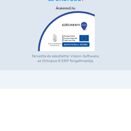
Árukereső.hu
Tervezte és készítette: Vision-Software,
az Octopus 8 ERP forgalmazója
.
Bejelentkezés e-mail-címmel
Megjegyzés
Elfelejte