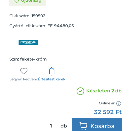
Újdonság
Cikkszám:
159502
Gyártói cikkszám:
FE-94480,0S
Szín: fekete-króm
Legyen kedvenc
Értesítést kérek
Készleten 2 db
Online ár
32 592
Ft
Kosárba
db