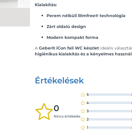
Kialakítás:
Perem nélküli Rimfree® technológia
Zárt oldalú design
Modern kompakt forma
A
Geberit iCon fali WC készlet
ideális választ
higiénikus kialakítás és a kényelmes használ
Értékelések
5
4
0
3
Nincs értékelés
2
1