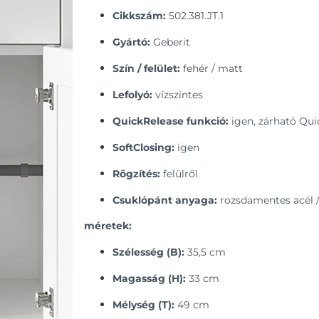
Cikkszám:
502.381.JT.1
Gyártó:
Geberit
Szín / felület:
fehér / matt
Lefolyó:
vízszintes
QuickRelease funkció:
igen, zárható Qui
SoftClosing:
igen
Rögzítés:
felülről
Csuklópánt anyaga:
rozsdamentes acél
méretek:
Szélesség (B):
35,5 cm
Magasság (H):
33 cm
Mélység (T):
49 cm