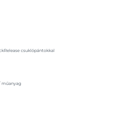
ckRelease csuklópántokkal
 / műanyag