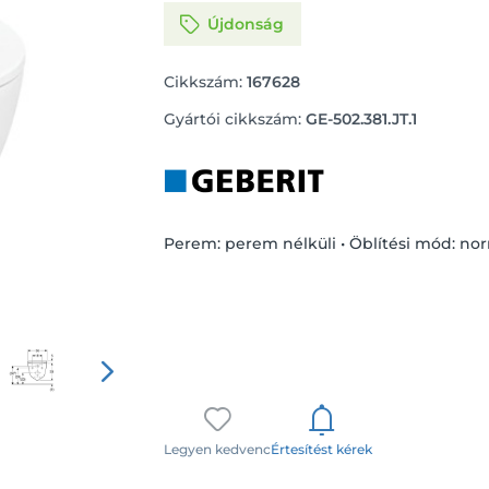
Újdonság
Cikkszám:
167628
Gyártói cikkszám:
GE-502.381.JT.1
Perem: perem nélküli • Öblítési mód: no
Legyen kedvenc
Értesítést kérek