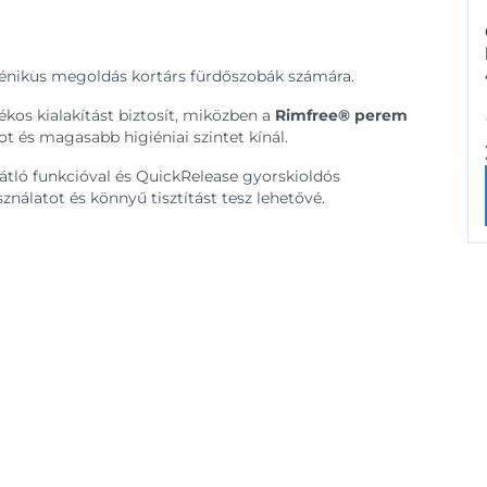
énikus megoldás kortárs fürdőszobák számára.
ékos kialakítást biztosít, miközben a
Rimfree® perem
t és magasabb higiéniai szintet kínál.
tló funkcióval és QuickRelease gyorskioldós
nálatot és könnyű tisztítást tesz lehetővé.