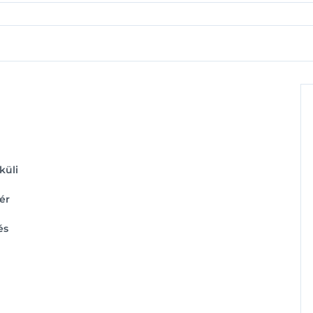
küli
ér
és