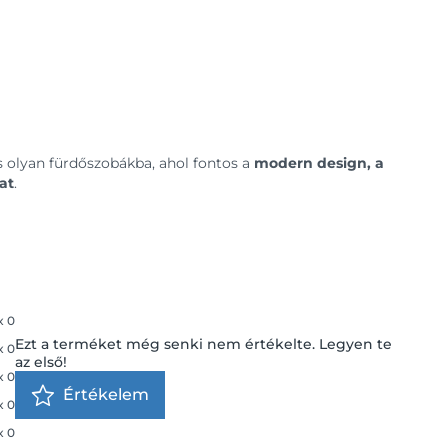
ás olyan fürdőszobákba, ahol fontos a
modern design, a
at
.
x
0
Ezt a terméket még senki nem értékelte. Legyen te
x
0
az első!
x
0
Értékelem
x
0
x
0