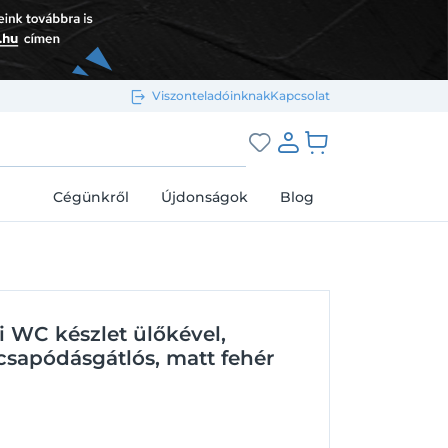
Viszonteladóinknak
Kapcsolat
Bejelentkezés e-mail-címmel
grás a kosárhoz
Cégünkről
Újdonságok
Blog
Megjegyzés
Elfelejtett jelszó
li WC készlet ülőkével,
Bejelentkezés
Regisztráció
ecsapódásgátlós, matt fehér
Bejelentkezés közösségi fiókkal