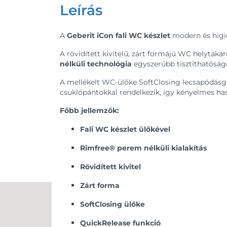
Leírás
A
Geberit iCon fali WC készlet
modern és higi
A rövidített kivitelű, zárt formájú WC helytakar
nélküli technológia
egyszerűbb tisztíthatóságo
A mellékelt WC-ülőke SoftClosing lecsapódásgá
csuklópántokkal rendelkezik, így kényelmes hasz
Főbb jellemzők:
Fali WC készlet ülőkével
Rimfree® perem nélküli kialakítás
Rövidített kivitel
Zárt forma
SoftClosing ülőke
QuickRelease funkció