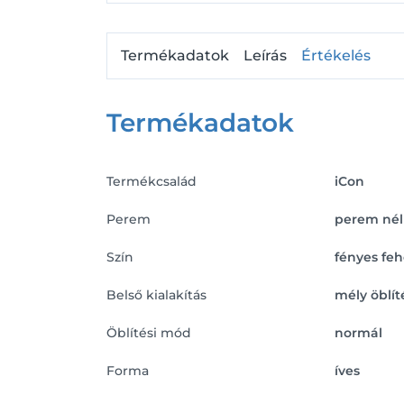
Termékadatok
Leírás
Értékelés
Termékadatok
Termékcsalád
iCon
Perem
perem nél
Szín
fényes feh
Belső kialakítás
mély öblít
Öblítési mód
normál
Forma
íves