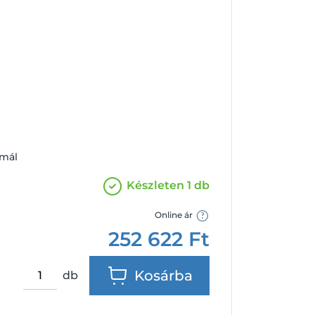
Facebook
Google
rmál
Készleten 1 db
Online ár
252 622
Ft
Kosárba
db