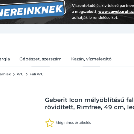
U
ergia
Gépészet, szerszám
Kazán, vízmelegítő
rámiák
WC
Fali WC
Geberit Icon mélyöblítésű fa
rövidített, Rimfree, 49 cm, l
Még nincs értékelés