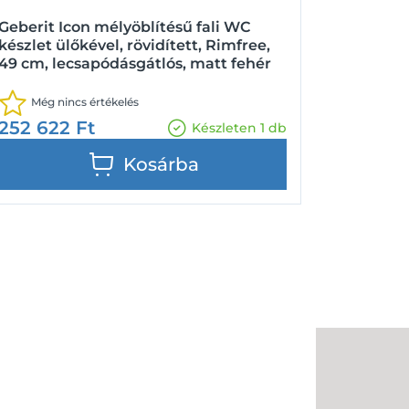
Geberit Icon mélyöblítésű fali WC
készlet ülőkével, rövidített, Rimfree,
49 cm, lecsapódásgátlós, matt fehér
Még nincs értékelés
252 622
Ft
Készleten 1 db
Kosárba