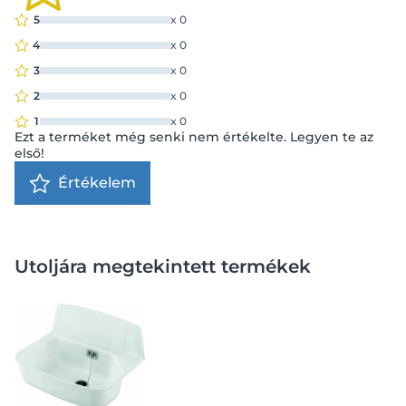
5
x
0
4
x
0
3
x
0
2
x
0
1
x
0
Ezt a terméket még senki nem értékelte. Legyen te az
első!
Értékelem
Utoljára megtekintett termékek