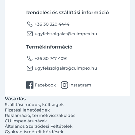
Rendelési és szállítási információ
phone
+36 30 320 4444
email
ugyfelszolgalat@cuimpex.hu
Termékinformáció
phone
+36 30 747 4091
email
ugyfelszolgalat@cuimpex.hu
facebook
instagram
Facebook
Instagram
Vásárlás
Szállítási módok, költségek
Fizetési lehetőségek
Reklamáció, termékvisszaküldés
CU Impex áruházak
Általános Szerződési Feltételek
Gyakran ismételt kérdések