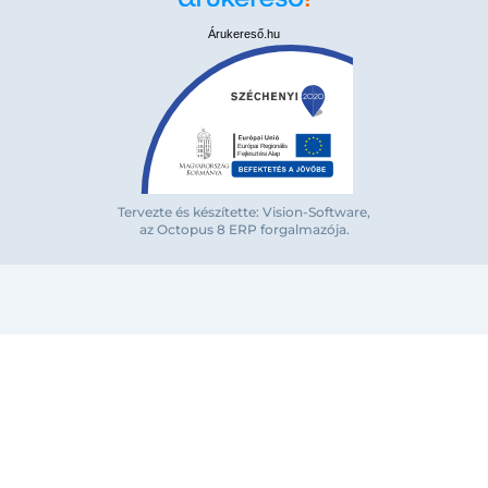
Árukereső.hu
Tervezte és készítette: Vision-Software,
az Octopus 8 ERP forgalmazója
.
Bejelentkezés e-mail-címmel
Megjegyzés
Elfelejte
Bejelentkezés