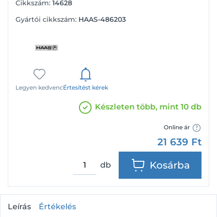
Cikkszám:
14628
Gyártói cikkszám:
HAAS-486203
Legyen kedvenc
Értesítést kérek
Készleten több, mint 10 db
Online ár
21 639
Ft
Kosárba
db
Leírás
Értékelés