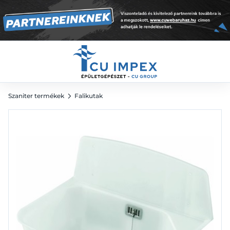
21 639
Ft
Szaniter termékek
Falikutak