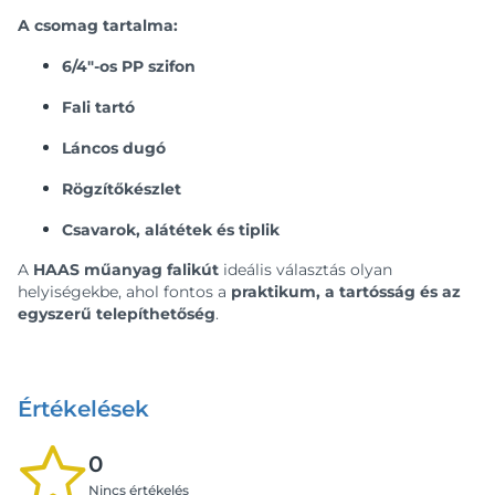
A csomag tartalma:
6/4"-os PP szifon
Fali tartó
Láncos dugó
Rögzítőkészlet
Csavarok, alátétek és tiplik
A
HAAS műanyag falikút
ideális választás olyan
helyiségekbe, ahol fontos a
praktikum, a tartósság és az
egyszerű telepíthetőség
.
Értékelések
0
Nincs értékelés