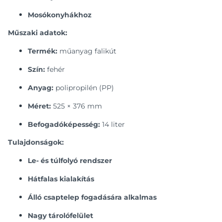
Mosókonyhákhoz
Műszaki adatok:
Termék:
műanyag falikút
Szín:
fehér
Anyag:
polipropilén (PP)
Méret:
525 × 376 mm
Befogadóképesség:
14 liter
Tulajdonságok:
Le- és túlfolyó rendszer
Hátfalas kialakítás
Álló csaptelep fogadására alkalmas
Nagy tárolófelület