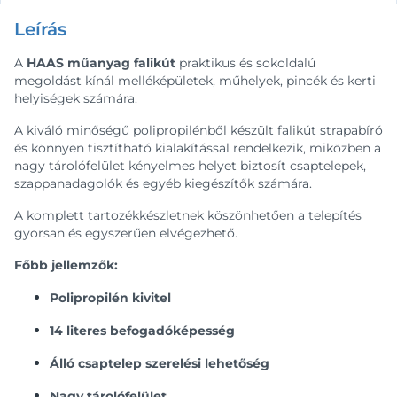
Leírás
A
HAAS műanyag falikút
praktikus és sokoldalú
megoldást kínál melléképületek, műhelyek, pincék és kerti
helyiségek számára.
A kiváló minőségű polipropilénből készült falikút strapabíró
és könnyen tisztítható kialakítással rendelkezik, miközben a
nagy tárolófelület kényelmes helyet biztosít csaptelepek,
szappanadagolók és egyéb kiegészítők számára.
A komplett tartozékkészletnek köszönhetően a telepítés
gyorsan és egyszerűen elvégezhető.
Főbb jellemzők:
Polipropilén kivitel
14 literes befogadóképesség
Álló csaptelep szerelési lehetőség
Nagy tárolófelület