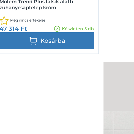
Mofém Trend Plus falsík alatti
zuhanycsaptelep króm
Még nincs értékelés
47 314
Ft
Készleten 5 db
Kosárba