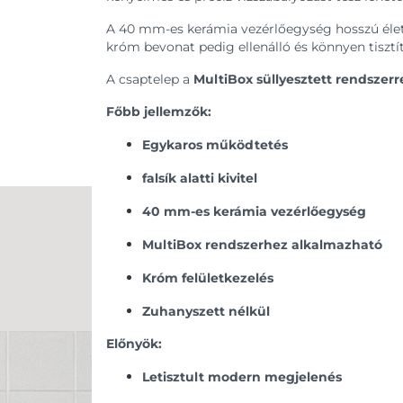
A 40 mm-es kerámia vezérlőegység hosszú élet
króm bevonat pedig ellenálló és könnyen tisztíth
A csaptelep a
MultiBox süllyesztett rendszerr
Főbb jellemzők:
Egykaros működtetés
falsík alatti kivitel
40 mm-es kerámia vezérlőegység
MultiBox rendszerhez alkalmazható
Króm felületkezelés
Zuhanyszett nélkül
Előnyök:
Letisztult modern megjelenés