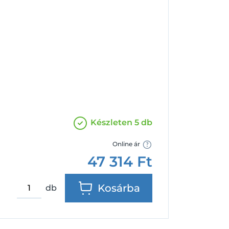
Facebook
Google
Készleten 5 db
Online ár
47 314
Ft
Kosárba
db