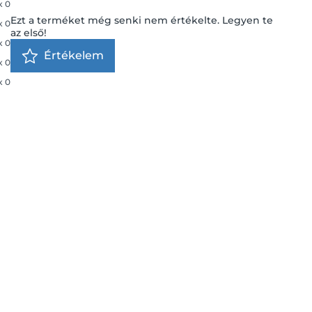
x
0
Ezt a terméket még senki nem értékelte. Legyen te
x
0
az első!
x
0
Értékelem
x
0
x
0