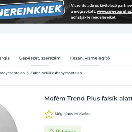
U
ergia
Gépészet, szerszám
Kazán, vízmelegítő
hanycsaptelep
Falon belüli zuhanycsaptelep
Mofém Trend Plus falsík ala
Még nincs értékelés
Újdonság