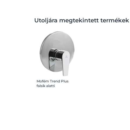
Utoljára megtekintett termékek
Mofém Trend Plus
falsík alatti
zuhanycsaptelep króm