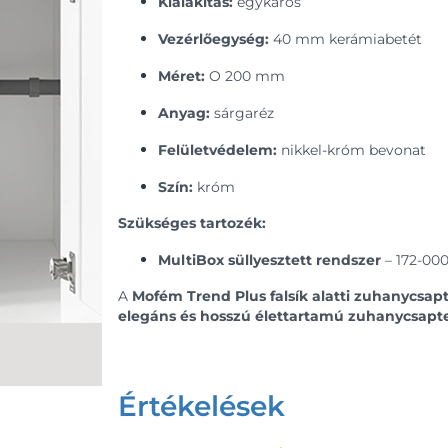
Kialakítás:
egykaros
Vezérlőegység:
40 mm kerámiabetét
Méret:
O 200 mm
Anyag:
sárgaréz
Felületvédelem:
nikkel-króm bevonat
Szín:
króm
Szükséges tartozék:
MultiBox süllyesztett rendszer
– 172-000
A
Mofém Trend Plus falsík alatti zuhanycsap
elegáns és hosszú élettartamú zuhanycsapt
Értékelések