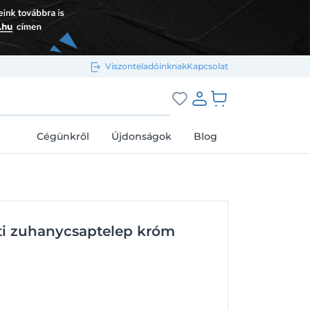
Viszonteladóinknak
Kapcsolat
Bejelentkezés e-mail-címmel
grás a kosárhoz
Cégünkről
Újdonságok
Blog
Megjegyzés
Elfelejtett jelszó
tti zuhanycsaptelep króm
Bejelentkezés
Regisztráció
Bejelentkezés közösségi fiókkal