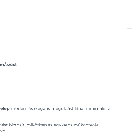
s
óm/ezüst
telep
modern és elegáns megoldást kínál minimalista
elenést biztosít, miközben az egykaros működtetés
vé.