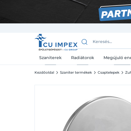
Szaniterek
Radiátorok
Megújuló en
Kezdőoldal
Szaniter termékek
Csaptelepek
Zu