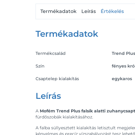
Termékadatok
Leírás
Értékelés
Termékadatok
Termékcsalád
Trend Plu
Szín
fényes kr
Csaptelep kialakítás
egykaros
Leírás
A
Mofém Trend Plus falsík alatti zuhanycsap
fürdőszobák kialakításához.
A falba süllyesztett kialakítás letisztult megj
kényelmes és precíz vízszabályozást tesz lehető