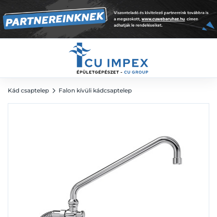
23 749
Ft
Kád csaptelep
Falon kívüli kádcsaptelep