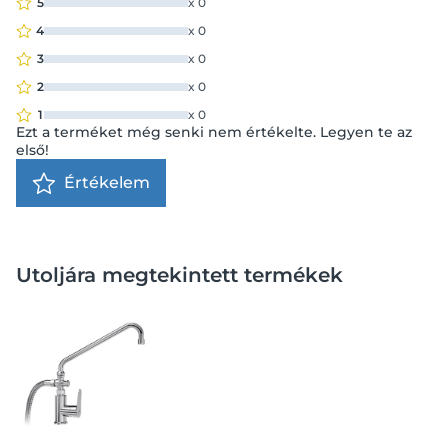
5
x
0
4
x
0
3
x
0
2
x
0
1
x
0
Ezt a terméket még senki nem értékelte. Legyen te az
első!
Értékelem
Utoljára megtekintett termékek