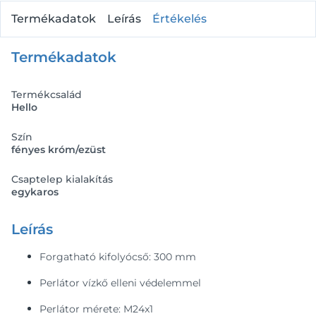
Termékadatok
Leírás
Értékelés
Termékadatok
Termékcsalád
Hello
Szín
fényes króm/ezüst
Csaptelep kialakítás
egykaros
Leírás
Forgatható kifolyócső: 300 mm
Perlátor vízkő elleni védelemmel
Perlátor mérete: M24x1