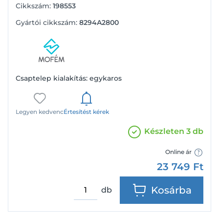
Cikkszám:
198553
Gyártói cikkszám:
8294A2800
Csaptelep kialakítás: egykaros
Legyen kedvenc
Értesítést kérek
Készleten 3 db
Online ár
23 749
Ft
Kosárba
db