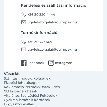
Rendelési és szállítási információ
phone
+36 30 320 4444
email
ugyfelszolgalat@cuimpex.hu
Termékinformáció
phone
+36 30 747 4091
email
ugyfelszolgalat@cuimpex.hu
facebook
instagram
Facebook
Instagram
Vásárlás
Szállítási módok, költségek
Fizetési lehetőségek
Reklamáció, termékvisszaküldés
CU Impex áruházak
Általános Szerződési Feltételek
Gyakran ismételt kérdések
Fogyasztói elállás