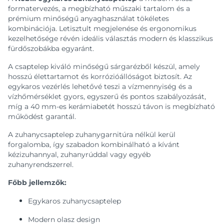
formatervezés, a megbízható műszaki tartalom és a
prémium minőségű anyaghasználat tökéletes
kombinációja. Letisztult megjelenése és ergonomikus
kezelhetősége révén ideális választás modern és klasszikus
fürdőszobákba egyaránt.
A csaptelep kiváló minőségű sárgarézből készül, amely
hosszú élettartamot és korrózióállóságot biztosít. Az
egykaros vezérlés lehetővé teszi a vízmennyiség és a
vízhőmérséklet gyors, egyszerű és pontos szabályozását,
míg a 40 mm-es kerámiabetét hosszú távon is megbízható
működést garantál.
A zuhanycsaptelep zuhanygarnitúra nélkül kerül
forgalomba, így szabadon kombinálható a kívánt
kézizuhannyal, zuhanyrúddal vagy egyéb
zuhanyrendszerrel.
Főbb jellemzők:
Egykaros zuhanycsaptelep
Modern olasz design