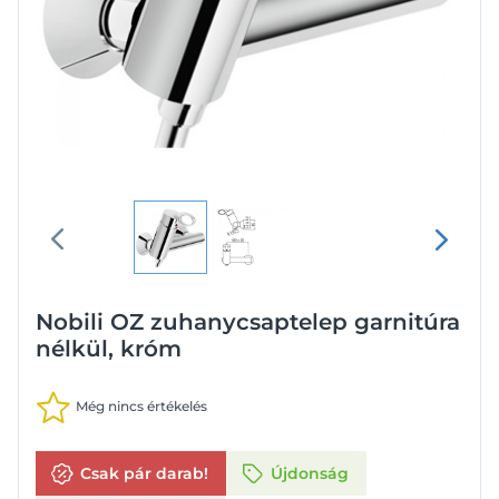
Nobili OZ zuhanycsaptelep garnitúra
nélkül, króm
Még nincs értékelés
Csak pár darab!
Újdonság