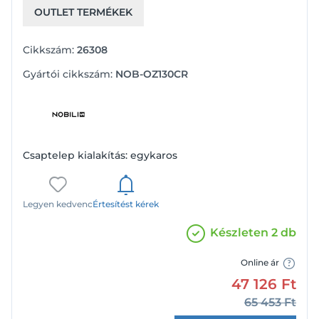
OUTLET TERMÉKEK
Cikkszám:
26308
Gyártói cikkszám:
NOB-OZ130CR
Csaptelep kialakítás: egykaros
Legyen kedvenc
Értesítést kérek
Készleten 2 db
Online ár
47 126
Ft
65 453
Ft