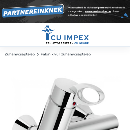
47 126
Ft
65 453
Ft
Zuhanycsaptelep
Falon kívüli zuhanycsaptelep