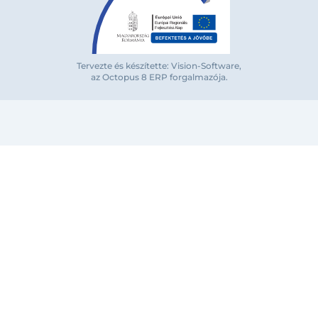
Tervezte és készítette: Vision-Software,
az Octopus 8 ERP forgalmazója
.
Bejelentkezés e-mail-címmel
Megjegyzés
Elfelejte
Bejelentkezés