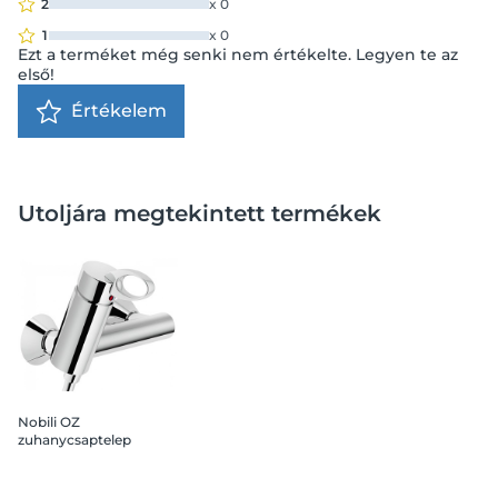
2
x
0
1
x
0
Ezt a terméket még senki nem értékelte. Legyen te az
első!
Értékelem
Utoljára megtekintett termékek
Nobili OZ
zuhanycsaptelep
garnitúra nélkül, króm