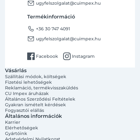
email
ugyfelszolgalat@cuimpex.hu
Termékinformáció
phone
+36 30 747 4091
email
ugyfelszolgalat@cuimpex.hu
facebook
instagram
Facebook
Instagram
Vásárlás
Szállítási módok, költségek
Fizetési lehetőségek
Reklamáció, termékvisszaküldés
CU Impex áruházak
Általános Szerződési Feltételek
Gyakran ismételt kérdések
Fogyasztói elállás
Általános információk
Karrier
Elérhetőségek
Gyártóink
Adatvédelmi Nyilatkozat