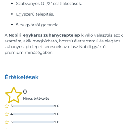
Szabványos G 1/2" csatlakozások.
Egyszerű telepítés.
5 év gyártói garancia.
A
Nobili egykaros zuhanycsaptelep
kiváló választás azok
számára, akik megbízható, hosszú élettartamú és elegáns
zuhanycsaptelepet keresnek az olasz Nobili gyártó
prémium minőségében.
Értékelések
0
Nincs értékelés
5
x
0
4
x
0
3
x
0