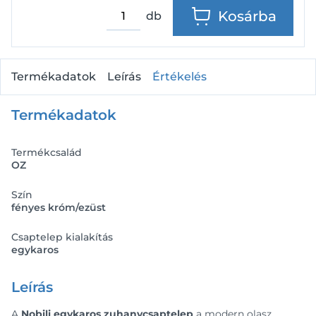
Kosárba
db
Termékadatok
Leírás
Értékelés
Termékadatok
Termékcsalád
OZ
Szín
fényes króm/ezüst
Csaptelep kialakítás
egykaros
Leírás
A
Nobili egykaros zuhanycsaptelep
a modern olasz