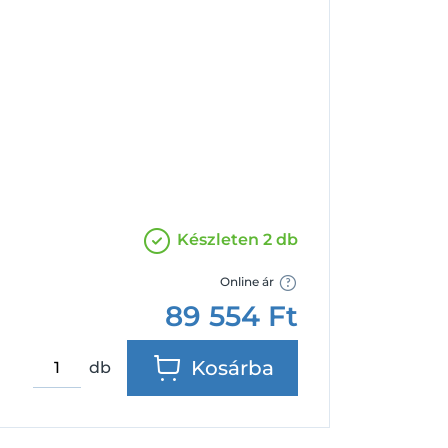
Facebook
Google
Készleten 2 db
Online ár
89 554
Ft
Kosárba
db