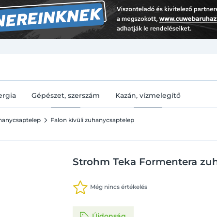
U
ergia
Gépészet, szerszám
Kazán, vízmelegítő
hanycsaptelep
Falon kívüli zuhanycsaptelep
Strohm Teka Formentera zuh
Még nincs értékelés
Újdonság