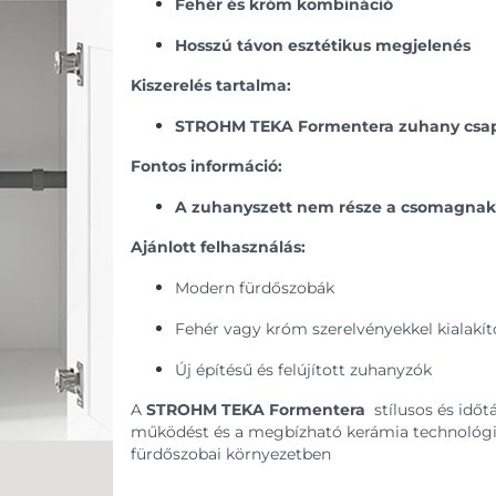
Fehér és króm kombináció
Hosszú távon esztétikus megjelenés
Kiszerelés tartalma:
STROHM TEKA Formentera zuhany csa
Fontos információ:
A zuhanyszett nem része a csomagnak
Ajánlott felhasználás:
Modern fürdőszobák
Fehér vagy króm szerelvényekkel kialakít
Új építésű és felújított zuhanyzók
A
STROHM TEKA Formentera
stílusos és időt
működést és a megbízható kerámia technológiát
fürdőszobai környezetben