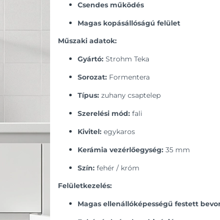
Csendes működés
Magas kopásállóságú felület
Műszaki adatok:
Gyártó:
Strohm Teka
Sorozat:
Formentera
Típus:
zuhany csaptelep
Szerelési mód:
fali
Kivitel:
egykaros
Kerámia vezérlőegység:
35 mm
Szín:
fehér / króm
Felületkezelés:
Magas ellenállóképességű festett bevo