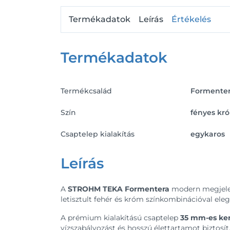
Termékadatok
Leírás
Értékelés
Termékadatok
Termékcsalád
Formente
Szín
fényes kr
Csaptelep kialakítás
egykaros
Leírás
A
STROHM TEKA Formentera
modern megjelen
letisztult fehér és króm színkombinációval el
A prémium kialakítású csaptelep
35 mm-es ke
vízszabályozást és hosszú élettartamot bizto