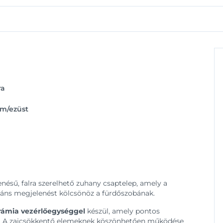
ra
óm/ezüst
ésű, falra szerelhető zuhany csaptelep, amely a
egáns megjelenést kölcsönöz a fürdőszobának.
rámia vezérlőegységgel
készül, amely pontos
sít. A zajcsökkentő elemeknek köszönhetően működése