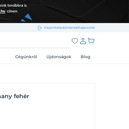
Viszonteladóinknak
Kapcsolat
Bejelentkezés e-mail-címmel
grás a kosárhoz
Cégünkről
Újdonságok
Blog
Megjegyzés
Elfelejtett jelszó
any fehér
Bejelentkezés
Regisztráció
Bejelentkezés közösségi fiókkal