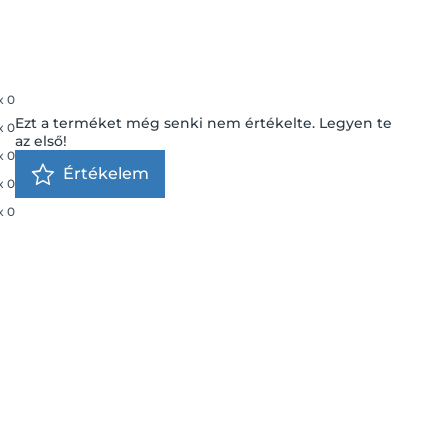
x
0
Ezt a terméket még senki nem értékelte. Legyen te
x
0
az első!
x
0
Értékelem
x
0
x
0