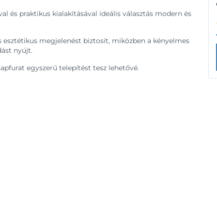
l és praktikus kialakításával ideális választás modern és
ás esztétikus megjelenést biztosít, miközben a kényelmes
ást nyújt.
csapfurat egyszerű telepítést tesz lehetővé.