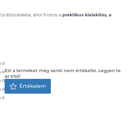
 fürdőszobákba, ahol fontos a
praktikus kialakítás, a
x
0
Ezt a terméket még senki nem értékelte. Legyen te
x
0
az első!
x
0
Értékelem
x
0
x
0