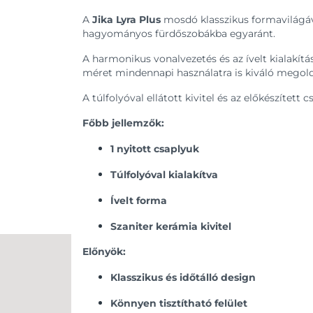
A
Jika Lyra Plus
mosdó klasszikus formavilágáva
hagyományos fürdőszobákba egyaránt.
A harmonikus vonalvezetés és az ívelt kialakít
méret mindennapi használatra is kiváló megold
A túlfolyóval ellátott kivitel és az előkészített 
Főbb jellemzők:
1 nyitott csaplyuk
Túlfolyóval kialakítva
Ívelt forma
Szaniter kerámia kivitel
Előnyök:
Klasszikus és időtálló design
Könnyen tisztítható felület