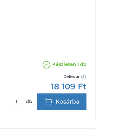
Facebook
Google
Készleten 1 db
Online ár
18 109
Ft
Kosárba
db