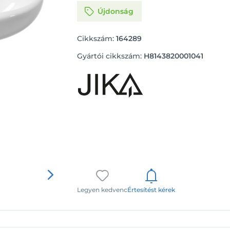
Újdonság
Cikkszám:
164289
Gyártói cikkszám:
H8143820001041
Legyen kedvenc
Értesítést kérek