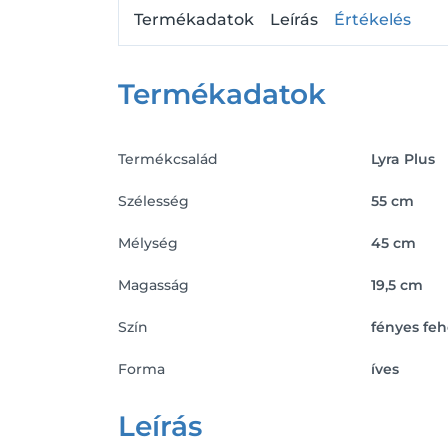
Termékadatok
Leírás
Értékelés
Termékadatok
Termékcsalád
Lyra Plus
Szélesség
55 cm
Mélység
45 cm
Magasság
19,5 cm
Szín
fényes feh
Forma
íves
Leírás