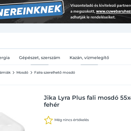
U
ergia
Gépészet, szerszám
Kazán, vízmelegítő
rámiák
Mosdó
Falra szerelhető mosdó
Jika Lyra Plus fali mosdó 55
fehér
Még nincs értékelés