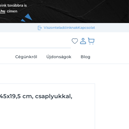
Viszonteladóinknak
Kapcsolat
Bejelentkezés e-mail-címmel
grás a kosárhoz
Cégünkről
Újdonságok
Blog
Megjegyzés
Elfelejtett jelszó
x45x19,5 cm, csaplyukkal,
Bejelentkezés
Regisztráció
Bejelentkezés közösségi fiókkal