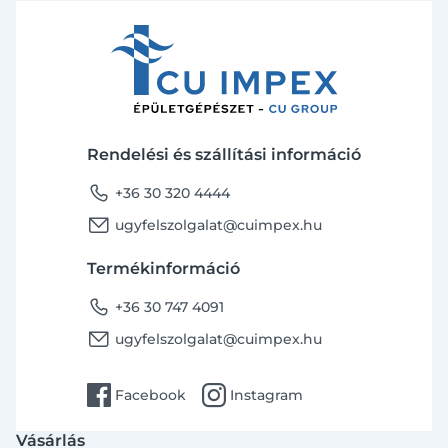
Rendelési és szállítási információ
phone
+36 30 320 4444
email
ugyfelszolgalat@cuimpex.hu
Termékinformáció
phone
+36 30 747 4091
email
ugyfelszolgalat@cuimpex.hu
facebook
instagram
Facebook
Instagram
Vásárlás