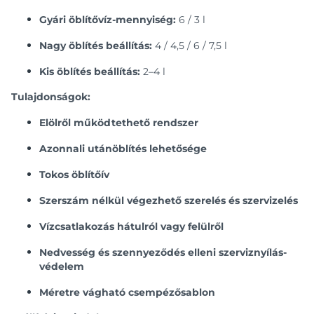
Gyári öblítővíz-mennyiség:
6 / 3 l
Nagy öblítés beállítás:
4 / 4,5 / 6 / 7,5 l
Kis öblítés beállítás:
2–4 l
Tulajdonságok:
Elölről működtethető rendszer
Azonnali utánöblítés lehetősége
Tokos öblítőív
Szerszám nélkül végezhető szerelés és szervizelés
Vízcsatlakozás hátulról vagy felülről
Nedvesség és szennyeződés elleni szerviznyílás-
védelem
Méretre vágható csempézősablon