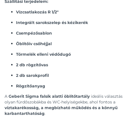
Szállítási terjedelem:
Vízcsatlakozás R 1/2"
Integrált sarokszelep és kézikerék
Csempézősablon
Öblítőív csőhéjjal
Törmelék elleni védődugó
2 db rögzítővas
2 db sarokprofil
Rögzítőanyag
A
Geberit Sigma falsík alatti öblítőtartály
ideális választás
olyan fürdőszobákba és WC-helyiségekbe, ahol fontos a
víztakarékosság, a megbízható működés és a könnyű
karbantarthatóság
.