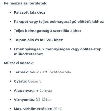
Felhasználási területek:
Falazott falakhoz
Parapet vagy teljes belmagasságú előtétfalakhoz
Teljes belmagasságú szerelőfalakhoz
Talpon álló és fali WC-khez
1 mennyiséges, 2 mennyiséges vagy öblítés-stop
működtetéshez
Műszaki adatok:
Termék:
falsík alatti öblítőtartály
Gyártó:
Geberit
Alapanyag:
műanyag
Víznyomás:
0,1–10 bar
Max. vízhőmérséklet:
25 °C