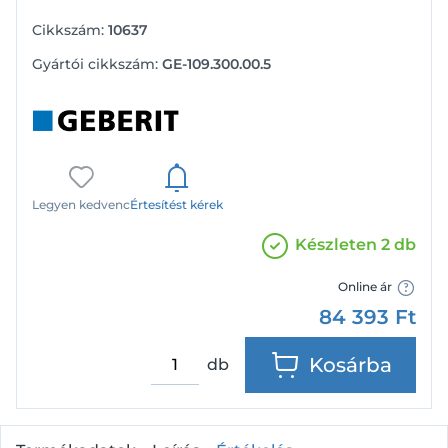
Cikkszám:
10637
Gyártói cikkszám:
GE-109.300.00.5
Legyen kedvenc
Értesítést kérek
Készleten 2 db
Online ár
84 393
Ft
Kosárba
db