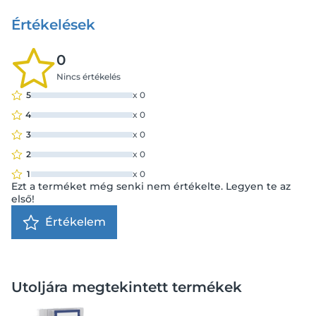
Értékelések
0
Nincs értékelés
5
x
0
4
x
0
3
x
0
2
x
0
1
x
0
Ezt a terméket még senki nem értékelte. Legyen te az
első!
Értékelem
Utoljára megtekintett termékek