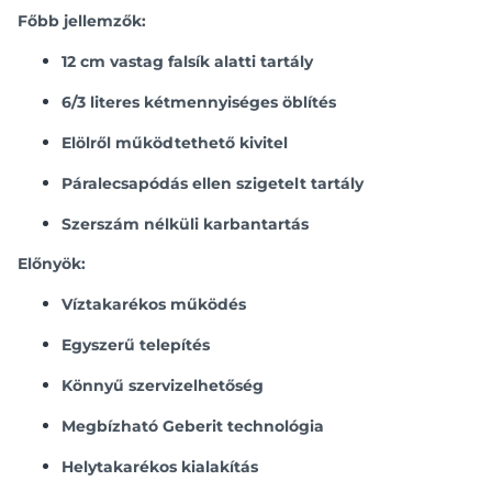
Főbb jellemzők:
12 cm vastag falsík alatti tartály
6/3 literes kétmennyiséges öblítés
Elölről működtethető kivitel
Páralecsapódás ellen szigetelt tartály
Szerszám nélküli karbantartás
Előnyök:
Víztakarékos működés
Egyszerű telepítés
Könnyű szervizelhetőség
Megbízható Geberit technológia
Helytakarékos kialakítás