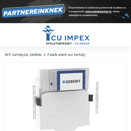
12 cm
84 393
Ft
WC tartályok, öblítés
Falsík alatti wc tartály