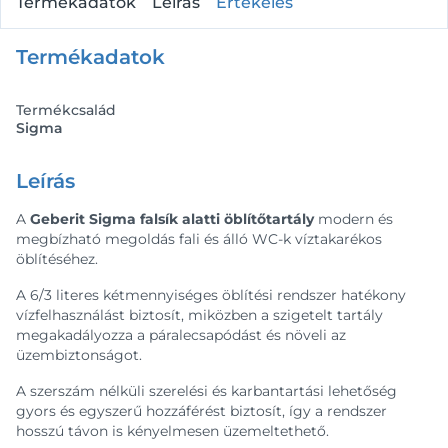
Termékadatok
Leírás
Értékelés
Termékadatok
Termékcsalád
Sigma
Leírás
A
Geberit Sigma falsík alatti öblítőtartály
modern és
megbízható megoldás fali és álló WC-k víztakarékos
öblítéséhez.
A 6/3 literes kétmennyiséges öblítési rendszer hatékony
vízfelhasználást biztosít, miközben a szigetelt tartály
megakadályozza a páralecsapódást és növeli az
üzembiztonságot.
A szerszám nélküli szerelési és karbantartási lehetőség
gyors és egyszerű hozzáférést biztosít, így a rendszer
hosszú távon is kényelmesen üzemeltethető.