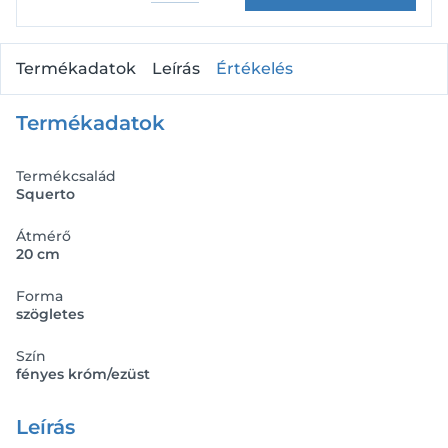
Termékadatok
Leírás
Értékelés
Termékadatok
Termékcsalád
Squerto
Átmérő
20 cm
Forma
szögletes
Szín
fényes króm/ezüst
Leírás