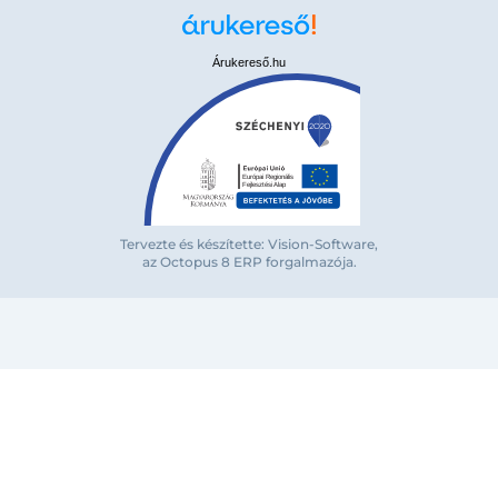
Árukereső.hu
Tervezte és készítette: Vision-Software,
az Octopus 8 ERP forgalmazója
.
Bejelentkezés e-mail-címmel
Megjegyzés
Elfelejte