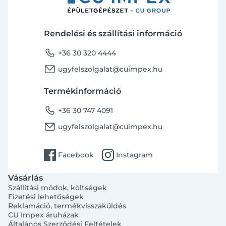
Rendelési és szállítási információ
phone
+36 30 320 4444
email
ugyfelszolgalat@cuimpex.hu
Termékinformáció
phone
+36 30 747 4091
email
ugyfelszolgalat@cuimpex.hu
facebook
instagram
Facebook
Instagram
Vásárlás
Szállítási módok, költségek
Fizetési lehetőségek
Reklamáció, termékvisszaküldés
CU Impex áruházak
Általános Szerződési Feltételek