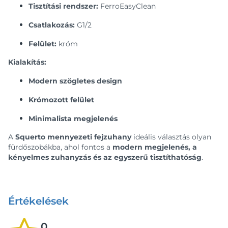
Tisztítási rendszer:
FerroEasyClean
Csatlakozás:
G1/2
Felület:
króm
Kialakítás:
Modern szögletes design
Krómozott felület
Minimalista megjelenés
A
Squerto mennyezeti fejzuhany
ideális választás olyan
fürdőszobákba, ahol fontos a
modern megjelenés, a
kényelmes zuhanyzás és az egyszerű tisztíthatóság
.
Értékelések
0