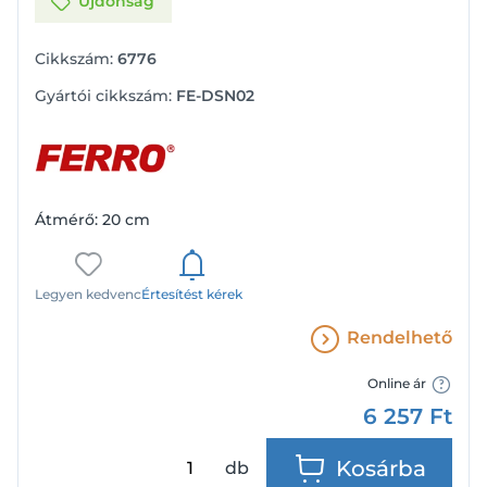
Újdonság
Cikkszám:
6776
Gyártói cikkszám:
FE-DSN02
Átmérő: 20 cm
Legyen kedvenc
Értesítést kérek
Rendelhető
Online ár
6 257
Ft
Kosárba
db