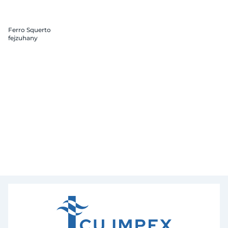
Ferro Squerto
fejzuhany
gömbcsuklóval króm
szögletes, műanyag
20x20 cm