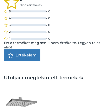
Nincs értékelés
5
x
0
4
x
0
3
x
0
2
x
0
1
x
0
Ezt a terméket még senki nem értékelte. Legyen te az
első!
Értékelem
Utoljára megtekintett termékek