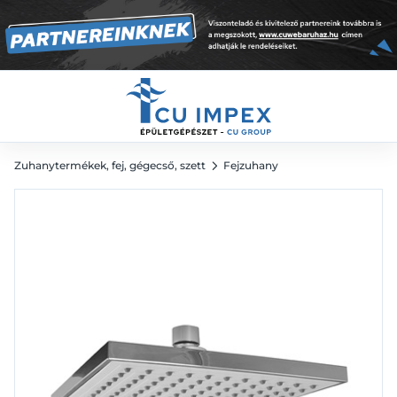
szögletes, műanyag 20x20 cm
6 257
Ft
Zuhanytermékek, fej, gégecső, szett
Fejzuhany