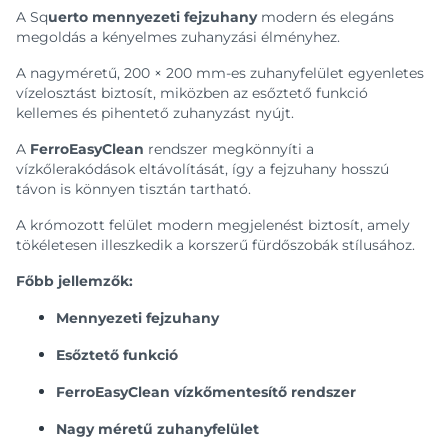
A Sq
uerto mennyezeti fejzuhany
modern és elegáns
megoldás a kényelmes zuhanyzási élményhez.
A nagyméretű, 200 × 200 mm-es zuhanyfelület egyenletes
vízelosztást biztosít, miközben az esőztető funkció
kellemes és pihentető zuhanyzást nyújt.
A
FerroEasyClean
rendszer megkönnyíti a
vízkőlerakódások eltávolítását, így a fejzuhany hosszú
távon is könnyen tisztán tartható.
A krómozott felület modern megjelenést biztosít, amely
tökéletesen illeszkedik a korszerű fürdőszobák stílusához.
Főbb jellemzők:
Mennyezeti fejzuhany
Esőztető funkció
FerroEasyClean vízkőmentesítő rendszer
Nagy méretű zuhanyfelület