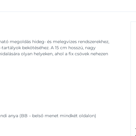
ató megoldás hideg- és melegvizes rendszerekhez,
tartályok bekötéséhez. A 15 cm hosszú, nagy
idalására olyan helyeken, ahol a fix csövek nehezen
llandi anya (BB – belső menet mindkét oldalon)