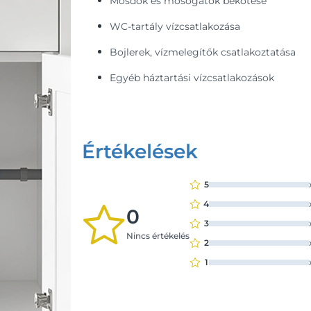
Mosdók és mosogatók bekötése
WC-tartály vízcsatlakozása
Bojlerek, vízmelegítők csatlakoztatása
Egyéb háztartási vízcsatlakozások
Értékelések
5
4
0
3
Nincs értékelés
2
1