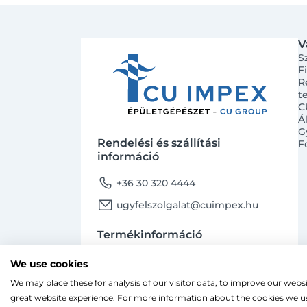
V
S
F
R
t
C
Á
G
Rendelési és szállítási
F
információ
phone
+36 30 320 4444
email
ugyfelszolgalat@cuimpex.hu
Termékinformáció
phone
+36 30 747 4091
We use cookies
email
ugyfelszolgalat@cuimpex.hu
We may place these for analysis of our visitor data, to improve our webs
Ahogy a legtöbb weboldal, a miénk is sütiket
great website experience. For more information about the cookies we us
A böngészés folytatásával hozzájárulsz a sütik