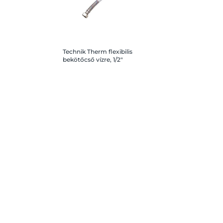
Technik Therm flexibilis
bekötőcső vízre, 1/2"
hollandi, BB (belső-
belső)