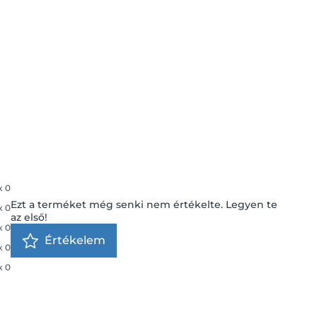
x
0
Ezt a terméket még senki nem értékelte. Legyen te
x
0
az első!
x
0
Értékelem
x
0
x
0