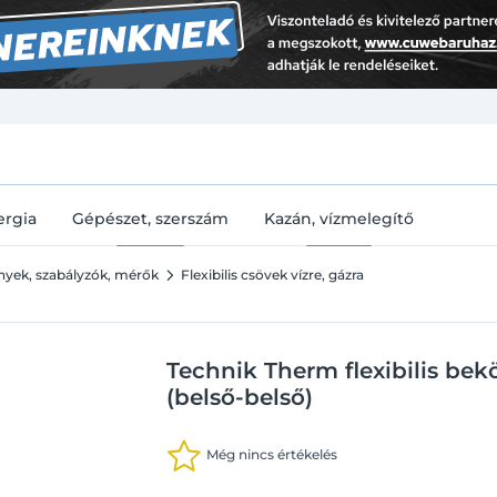
U
ergia
Gépészet, szerszám
Kazán, vízmelegítő
ények, szabályzók, mérők
Flexibilis csövek vízre, gázra
Technik Therm flexibilis bekö
(belső-belső)
Még nincs értékelés