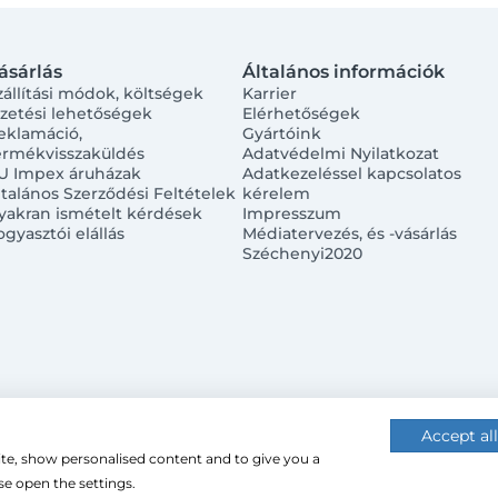
ásárlás
Általános információk
zállítási módok, költségek
Karrier
izetési lehetőségek
Elérhetőségek
eklamáció,
Gyártóink
ermékvisszaküldés
Adatvédelmi Nyilatkozat
U Impex áruházak
Adatkezeléssel kapcsolatos
ltalános Szerződési Feltételek
kérelem
yakran ismételt kérdések
Impresszum
ogyasztói elállás
Médiatervezés, és -vásárlás
Széchenyi2020
Accept all
ite, show personalised content and to give you a
 (cookie-kat) használ a nagyobb felhasználói élmény érdekébe
e open the settings.
 használatához.