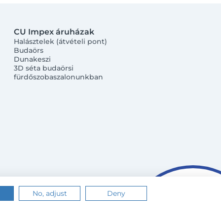
CU Impex áruházak
Halásztelek (átvételi pont)
Budaörs
Dunakeszi
3D séta budaörsi
fürdőszobaszalonunkban
No, adjust
Deny
n.
Értem
Tudj meg többet