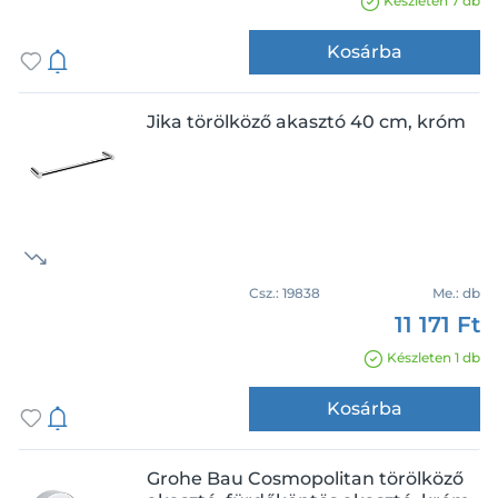
Készleten 7 db
Kosárba
Jika törölköző akasztó 40 cm, króm
Márka
Ferro
Grohe
Hansgrohe
Csz.:
19838
Me.:
db
Jika
11 171 Ft
Mofém
Készleten 1 db
Novaservis
Készleten
Ravak
Kosárba
Strohm Teka
Újdonság
Grohe Bau Cosmopolitan törölköző