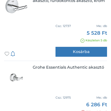
akasztó, fürdőköntös akasztó, króm
Kifutó
Termékcsalád
Csz.:
12737
Me.:
db
Addstoris
5 528 Ft
Atrio
Készleten 5 db
Bau Cosmopolitan
Chrome
Kosárba
Esentials
Essentials
Grohe Essentials Authentic akasztó
Ár
Essentials Authentic
Essentials Cube
Fiesta
Formentera
Gereta
Csz.:
12975
Me.:
db
Tömeg
6 286 Ft
Greta