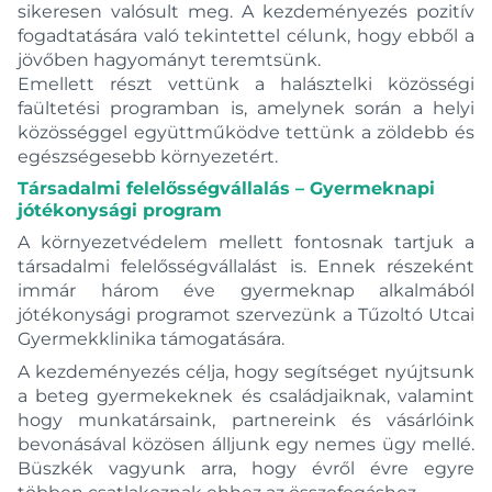
sikeresen valósult meg. A kezdeményezés pozitív
fogadtatására való tekintettel célunk, hogy ebből a
jövőben hagyományt teremtsünk.
Emellett részt vettünk a halásztelki közösségi
faültetési programban is, amelynek során a helyi
közösséggel együttműködve tettünk a zöldebb és
egészségesebb környezetért.
Társadalmi felelősségvállalás – Gyermeknapi
jótékonysági program
A környezetvédelem mellett fontosnak tartjuk a
társadalmi felelősségvállalást is. Ennek részeként
immár három éve gyermeknap alkalmából
jótékonysági programot szervezünk a Tűzoltó Utcai
Gyermekklinika támogatására.
A kezdeményezés célja, hogy segítséget nyújtsunk
a beteg gyermekeknek és családjaiknak, valamint
hogy munkatársaink, partnereink és vásárlóink
bevonásával közösen álljunk egy nemes ügy mellé.
Büszkék vagyunk arra, hogy évről évre egyre