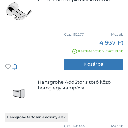
Csz.:
162277
Me.:
db
4 937 Ft
Készleten több, mint 10 db
Kosárba
Hansgrohe AddStoris törölköző
horog egy kampóval
Hansgrohe tartósan alacsony árak
Csz.:
140344
Me.:
db