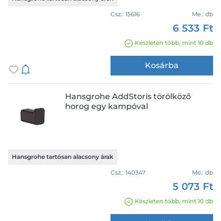
Csz.:
15616
Me.:
db
6 533 Ft
Készleten több, mint 10 db
Kosárba
Hansgrohe AddStoris törölköző
horog egy kampóval
Hansgrohe tartósan alacsony árak
Csz.:
140347
Me.:
db
5 073 Ft
Készleten több, mint 10 db