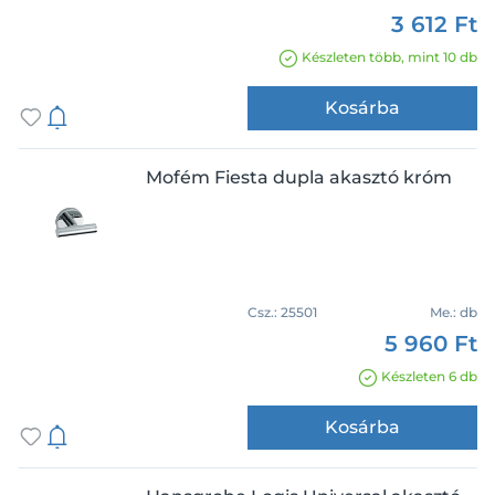
3 612 Ft
Készleten több, mint 10 db
Kosárba
Mofém Fiesta dupla akasztó króm
Csz.:
25501
Me.:
db
5 960 Ft
Készleten 6 db
Kosárba