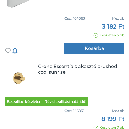
Csz.:
164063
Me.:
db
3 182 Ft
Készleten 5 db
Kosárba
Grohe Essentials akasztó brushed
cool sunrise
Beszállítói készleten - Rövid szállítási határidő!
Csz.:
146851
Me.:
db
8 199 Ft
Készleten 7 db