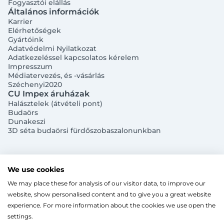
Fogyasztói elállás
Általános információk
Bejelentkezés e-mail-címmel
Karrier
Elérhetőségek
Gyártóink
Adatvédelmi Nyilatkozat
Adatkezeléssel kapcsolatos kérelem
Impresszum
Médiatervezés, és -vásárlás
Széchenyi2020
Megjegyzés
Elfelejtett jelszó
CU Impex áruházak
Halásztelek (átvételi pont)
Budaörs
Bejelentkezés
Dunakeszi
3D séta budaörsi fürdőszobaszalonunkban
Regisztráció
Szaniterek
MOZGÁSKORLÁTOZOTT TERMÉKEK
Radiátorok
We use cookies
Bejelentkezés közösségi fiókkal
ZUHANYKABINOK/AJTÓK
ACÉLLEMEZ LAPRADIÁTOROK
Megújuló energia
We may place these for analysis of our visitor data, to improve our
TÖRÖLKÖZŐSZÁRÍTÓ RADIÁTOR
Íves zuhanykabin
HŐSZIVATTYÚK
Gépészet, szerszám
Facebook
website, show personalised content and to give you a great website
Szögletes zuhanykabin
Törölközőszárító radiátor egyenes
KESZTYŰK, VÉDŐFELSZERELÉSEK
Split levegő-víz hőszivattyú
Kazán, vízmelegítő
CU Impex Kft. © 2024. Minden jog fenntartva.
Fix zuhanyfal
experience. For more information about the cookies we use open the
Ahogy a legtöbb weboldal, a miénk is sütiket
Törölközőszárító radiátor íves
LEVÁLASZTÓK
Monoblokkos levegő-víz hőszivattyú
CSŐTERMOSZTÁTOK
Zuhanyajtó
settings.
Fűtőpatron
(cookie-kat) használ a nagyobb felhasználói élmény
Hőszivattyúhoz kiegészítő
Ugrás a kosárhoz
ELEKTROMOS KAZÁNOK, KIEGÉSZÍTŐK
Google
Walk-in zuhanyfal
Automata és kézi légtelenítő