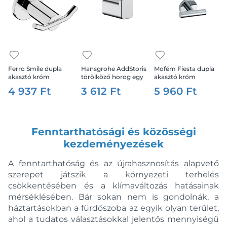
Ferro Smile dupla
Hansgrohe AddStoris
Mofém Fiesta dupla
akasztó króm
törölköző horog egy
akasztó króm
kampóval
4 937 Ft
3 612 Ft
5 960 Ft
Fenntarthatósági és közösségi
kezdeményezések
A fenntarthatóság és az újrahasznosítás alapvető
szerepet játszik a környezeti terhelés
csökkentésében és a klímaváltozás hatásainak
mérséklésében. Bár sokan nem is gondolnák, a
háztartásokban a fürdőszoba az egyik olyan terület,
ahol a tudatos választásokkal jelentős mennyiségű