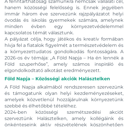
A fenntarthatóság számunkra nemcsak vállalati cél,
hanem közösségi felelősség is. Ennek jegyében
immár három éve szervezünk rajzpályázatot helyi
óvodás és iskolás gyermekek számára, amelynek
minden évben egy környezetvédelemmel
kapcsolatos témát választunk.
A pályázat célja, hogy játékos és kreatív formában
hívja fel a fiatalok figyelmét a természetvédelem és
a környezettudatos gondolkodás fontosságára. A
2026-os év témája: „A Föld Napja – Ha én lennék a
Föld szuperhőse”, amely számos inspiráló és
elgondolkodtató alkotást eredményezett.
Föld Napja – Közösségi akciók Halásztelken
A Föld Napja alkalmából rendszeresen szervezünk
és támogatunk olyan helyi kezdeményezéseket,
amelyek közvetlenül hozzájárulnak környezetünk
szebbé és élhetőbbé tételéhez.
2024-ben közösségi szemétszedési akciót
szerveztünk Halásztelken, amely kollégáink és
önkénteseink aktív részvételének köszönhetően