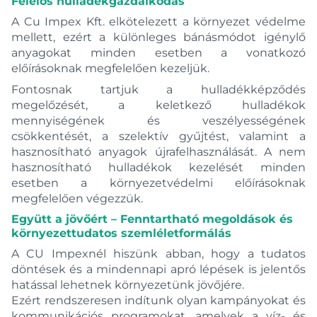
Felelős hulladékgazdálkodás
A Cu Impex Kft. elkötelezett a környezet védelme
mellett, ezért a különleges bánásmódot igénylő
anyagokat minden esetben a vonatkozó
előírásoknak megfelelően kezeljük.
Fontosnak tartjuk a hulladékképződés
megelőzését, a keletkező hulladékok
mennyiségének és veszélyességének
csökkentését, a szelektív gyűjtést, valamint a
hasznosítható anyagok újrafelhasználását. A nem
hasznosítható hulladékok kezelését minden
esetben a környezetvédelmi előírásoknak
megfelelően végezzük.
Együtt a jövőért – Fenntartható megoldások és
környezettudatos szemléletformálás
A CU Impexnél hiszünk abban, hogy a tudatos
döntések és a mindennapi apró lépések is jelentős
hatással lehetnek környezetünk jövőjére.
Ezért rendszeresen indítunk olyan kampányokat és
kommunikációs programokat, amelyek a víz- és