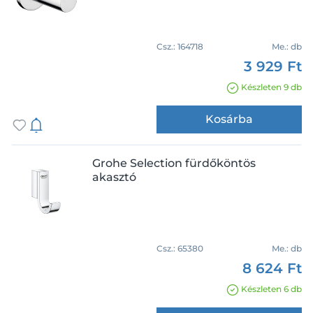
Csz.:
164718
Me.:
db
3 929 Ft
Készleten 9 db
Kosárba
Grohe Selection fürdőköntös
akasztó
Csz.:
65380
Me.:
db
8 624 Ft
Készleten 6 db