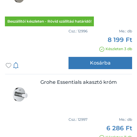
Beszállítói készleten - Rövid szállítási határidő!
Csz.:
12996
Me.:
db
8 199 Ft
Készleten 3 db
Kosárba
Grohe Essentials akasztó króm
Csz.:
12997
Me.:
db
6 286 Ft