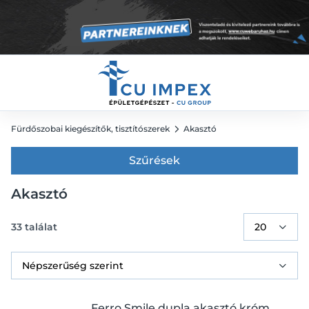
Fürdőszobai kiegészítők, tisztítószerek
Akasztó
Szűrések
Akasztó
33
találat
Ferro Smile dupla akasztó króm