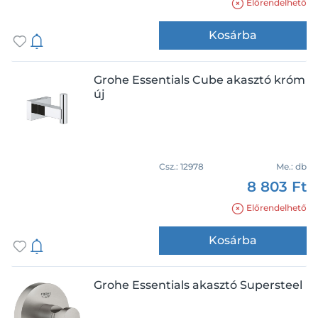
Logis
Előrendelhető
Logis Universal
Kosárba
Selection
Selection Cube
Grohe Essentials Cube akasztó króm
Smile
új
Titania Naty
Csz.:
12978
Me.:
db
8 803 Ft
Előrendelhető
Kosárba
Grohe Essentials akasztó Supersteel