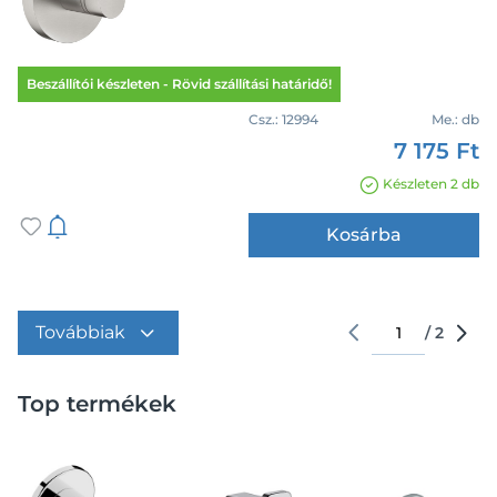
Beszállítói készleten - Rövid szállítási határidő!
Csz.:
12994
Me.:
db
7 175 Ft
Készleten 2 db
Kosárba
arrow
arrow
/
2
Top termékek