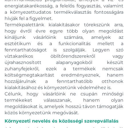
energiatakarékosság, a felelős fogyasztás, valamint
a környezettudatos termékválasztás fontosságára
hívják fel a figyelmet.
Termékpalettánk kialakításakor törekszünk arra,
hogy évről évre egyre több olyan megoldást
kínáljunk vásárlóink számára, amelyek az
esztétikum és a funkcionalitás mellett a
fenntarthatóságot is szolgálják. Legyen szó
víztakarékos öblítőrendszerekről vagy
újrahasznosított alapanyagokból készült
zuhanyfejekről, ezek a termékek nemcsak
költségmegtakarítást eredményeznek, hanem
hozzájárulnak a fenntarthatóbb otthonok
kialakításához és környezetünk védelméhez is.
Célunk, hogy vásárlóink ne csupán minőségi
termékeket válasszanak, hanem olyan
megoldásokat is, amelyek hosszú távon támogatják
közös környezetünk megóvását.
Környezeti nevelés és közösségi szerepvállalás