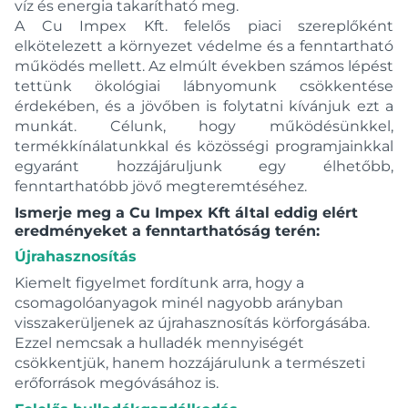
víz és energia takarítható meg.
A Cu Impex Kft. felelős piaci szereplőként
elkötelezett a környezet védelme és a fenntartható
működés mellett. Az elmúlt években számos lépést
tettünk ökológiai lábnyomunk csökkentése
érdekében, és a jövőben is folytatni kívánjuk ezt a
munkát. Célunk, hogy működésünkkel,
termékkínálatunkkal és közösségi programjainkkal
egyaránt hozzájáruljunk egy élhetőbb,
fenntarthatóbb jövő megteremtéséhez.
Ismerje meg a Cu Impex Kft által eddig elért
eredményeket a fenntarthatóság terén:
Újrahasznosítás
Kiemelt figyelmet fordítunk arra, hogy a
csomagolóanyagok minél nagyobb arányban
visszakerüljenek az újrahasznosítás körforgásába.
Ezzel nemcsak a hulladék mennyiségét
csökkentjük, hanem hozzájárulunk a természeti
erőforrások megóvásához is.