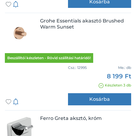
Kosárba
Grohe Essentials akasztó Brushed
Warm Sunset
Beszállítói készleten - Rövid szállítási határidő!
Csz.:
12995
Me.:
db
8 199 Ft
Készleten 3 db
Kosárba
Ferro Greta aksztó, króm