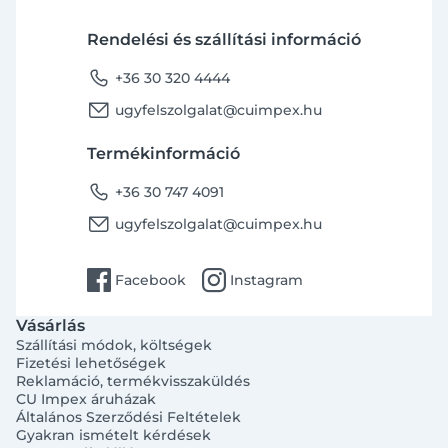
Rendelési és szállítási információ
phone
+36 30 320 4444
email
ugyfelszolgalat@cuimpex.hu
Termékinformáció
phone
+36 30 747 4091
email
ugyfelszolgalat@cuimpex.hu
facebook
instagram
Facebook
Instagram
Vásárlás
Szállítási módok, költségek
Fizetési lehetőségek
Reklamáció, termékvisszaküldés
CU Impex áruházak
Általános Szerződési Feltételek
Gyakran ismételt kérdések