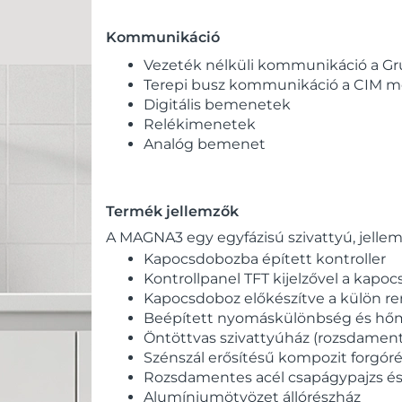
Kommunikáció
Vezeték nélküli kommunikáció a Gr
Terepi busz kommunikáció a CIM m
Digitális bemenetek
Relékimenetek
Analóg bemenet
Termék jellemzők
A MAGNA3 egy egyfázisú szivattyú, jelle
Kapocsdobozba épített kontroller
Kontrollpanel TFT kijelzővel a kapo
Kapocsdoboz előkészítve a külön 
Beépített nyomáskülönbség és hőm
Öntöttvas szivattyúház (rozsdament
Szénszál erősítésű kompozit forgóré
Rozsdamentes acél csapágypajzs és 
Alumíniumötvözet állórészház