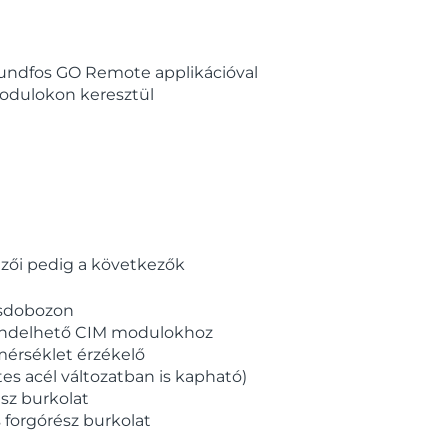
undfos GO Remote applikációval
odulokon keresztül
mzői pedig a következők
csdobozon
rendelhető CIM modulokhoz
érséklet érzékelő
es acél változatban is kapható)
sz burkolat
forgórész burkolat