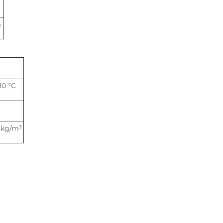
m
110 °C
 kg/m³