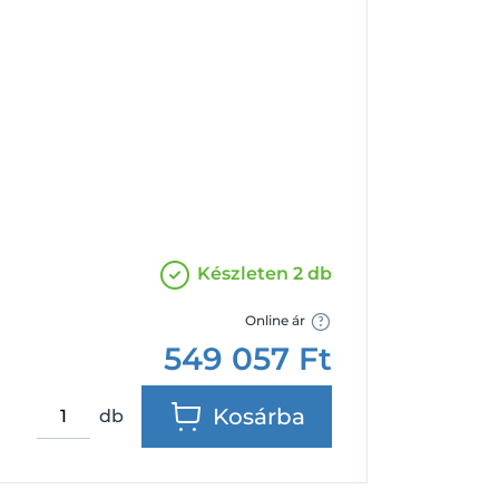
Facebook
Google
Készleten 2 db
Online ár
549 057
Ft
Kosárba
db