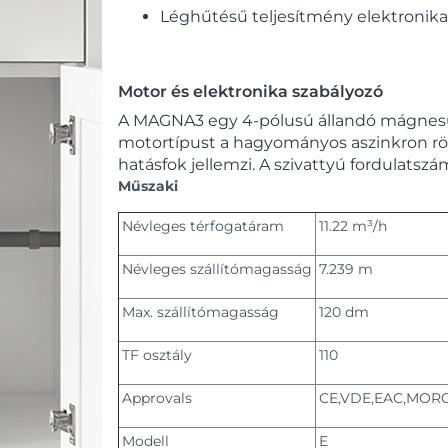
Léghűtésű teljesítmény elektronika
Motor és elektronika szabályozó
A MAGNA3 egy 4-pólusú állandó mágnesű 
motortípust a hagyományos aszinkron rö
hatásfok jellemzi. A szivattyú fordulatsz
Műszaki
Névleges térfogatáram
11.22 m³/h
Névleges szállítómagasság
7.239 m
Max. szállítómagasság
120 dm
TF osztály
110
Approvals
CE,VDE,EAC,MOR
Modell
E