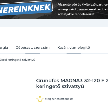
U
ergia
Gépészet, szerszám
Kazán, vízmelegítő
űtési keringető szivattyú
Grundfos MAGNA3 32-120 F 2
keringető szivattyú
Még nincs értékelés