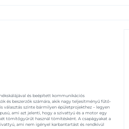
mékskálájával és beépített kommunikációs
ök és beszerzők számára, akik nagy teljesítményű fűtő-
s választás szinte bármilyen épületprojekthez – legyen
ípusú, ami azt jelenti, hogy a szivattyú és a motor egy
két tömítőgyűrűt használ tömítésként. A csapágyakat a
ivattyú, ami nem igényel karbantartást és rendkívül