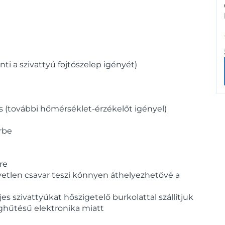
 a szivattyú fojtószelep igényét)
 (további hőmérséklet-érzékelőt igényel)
rbe
re
yetlen csavar teszi könnyen áthelyezhetővé a
s szivattyúkat hőszigetelő burkolattal szállítjuk
ghűtésű elektronika miatt