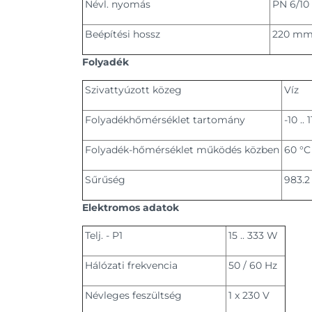
Névl. nyomás
PN 6/10
Beépítési hossz
220 m
Folyadék
Szivattyúzott közeg
Víz
Folyadékhőmérséklet tartomány
-10 .. 
Folyadék-hőmérséklet működés közben
60 °C
Sűrűség
983.2
Elektromos adatok
Telj. - P1
15 .. 333 W
Hálózati frekvencia
50 / 60 Hz
Névleges feszültség
1 x 230 V