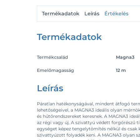
Termékadatok
Leírás
Értékelés
Termékadatok
Termékcsalád
Magna3
Emelőmagasság
12 m
Leírás
Páratlan hatékonyságával, mindent átfogó ter
lehetőségeivel, a MAGNA3 ideális olyan mérnök
és hűtőrendszereket keresnek. A MAGNA3 ideáli
az régi vagy új. A szivattyú védett forgórészű t
egységet képez tengelytömítés nélkül és csak 
szivattyúzott folyadék keni. A MAGNA3 olyan sz