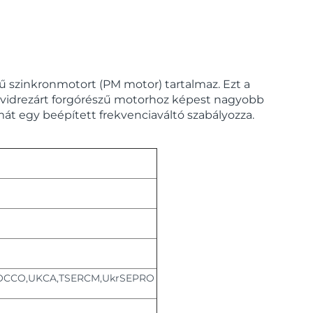
szinkronmotort (PM motor) tartalmaz. Ezt a
vidrezárt forgórészű motorhoz képest nagyobb
ámát egy beépített frekvenciaváltó szabályozza.
OCCO,UKCA,TSERCM,UkrSEPRO