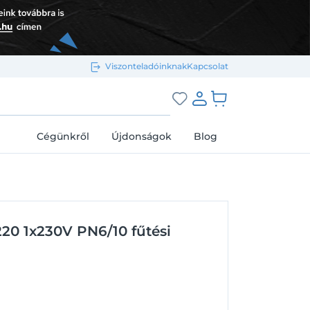
Viszonteladóinknak
Kapcsolat
Bejelentkezés e-mail-címmel
grás a kosárhoz
Cégünkről
Újdonságok
Blog
Megjegyzés
Elfelejtett jelszó
20 1x230V PN6/10 fűtési
Bejelentkezés
Regisztráció
Bejelentkezés közösségi fiókkal