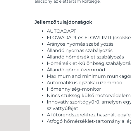
alacsony az élettartam költsége.
Jellemző tulajdonságok
AUTOADAPT
FLOWADAPT és FLOWLIMIT (csökkenti
Arányos nyomás szabályozás
Állandó nyomás szabályozás
Állandó hőmérséklet szabályozás
Hőmérséklet-különbség szabályozás
Állandó görbe üzemmód
Maximum and minimum munkagö
Automatikus éjszakai üzemmód
Hőmennyiség-monitor
Nincs szükség külső motorvédelem
Innovatív szorítógyűrű, amelyen eg
szivattyúfejet.
A fűtőrendszerekhez használt egyfeje
Átfogó hőmérséklet-tartomány a lé