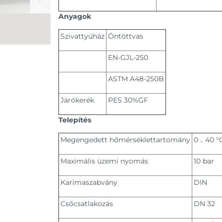
Anyagok
Szivattyúház
Öntöttvas
EN-GJL-250
ASTM A48-250B
Járókerék
PES 30%GF
Telepítés
Megengedett hőmérséklettartomány
0 .. 40 °
Maximális üzemi nyomás
10 bar
Karimaszabvány
DIN
Csőcsatlakozás
DN 32