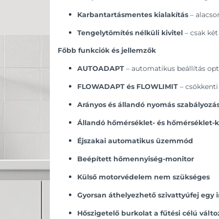
Karbantartásmentes kialakítás
– alacso
Tengelytömítés nélküli kivitel
– csak két
Főbb funkciók és jellemzők
AUTOADAPT
– automatikus beállítás opt
FLOWADAPT és FLOWLIMIT
– csökkenti
Arányos és állandó nyomás szabályozá
Állandó hőmérséklet- és hőmérséklet-
Éjszakai automatikus üzemmód
Beépített hőmennyiség-monitor
Külső motorvédelem nem szükséges
Gyorsan áthelyezhető szivattyúfej egy 
Hőszigetelő burkolat a fűtési célú vált