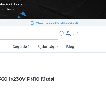
Viszonteladóinknak
Kapcsolat
Bejelentkezés e-mail-címmel
grás a kosárhoz
Cégünkről
Újdonságok
Blog
Megjegyzés
Elfelejtett jelszó
60 1x230V PN10 fűtési
Bejelentkezés
Regisztráció
Bejelentkezés közösségi fiókkal