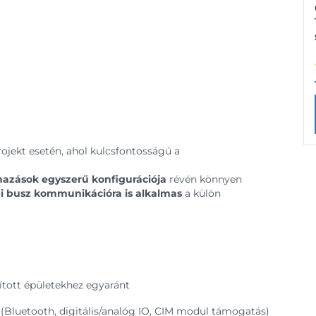
rojekt esetén, ahol kulcsfontosságú a
lmazások egyszerű konfigurációja
révén könnyen
pi busz kommunikációra is alkalmas
a külön
jított épületekhez egyaránt
(Bluetooth, digitális/analóg IO, CIM modul támogatás)