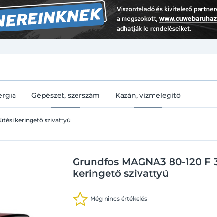
U
ergia
Gépészet, szerszám
Kazán, vízmelegítő
űtési keringető szivattyú
Grundfos MAGNA3 80-120 F 3
keringető szivattyú
Még nincs értékelés