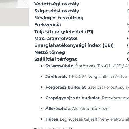
Védettségi osztály
Szigetelési osztály
Névleges feszültség
Frekvencia
Teljesítményfelvétel (P1)
Max. áramfelvétel
Energiahatékonysági index (EEI)
Nettó tömeg
Szállítási térfogat
Szivattyúház
: Öntöttvas (EN-GJL-250 / 
Járókerék
: PES 30% üvegszállal erősítve
Forgórész burkolat
: Szénszál-erősítésű 
Csapágypajzs és burkolat
: Rozsdamente
Állórészház
: Alumíniumötvözet
Hűtés
: Léghűtéses teljesítmény elektroni