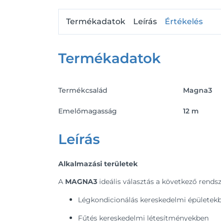
Termékadatok
Leírás
Értékelés
Termékadatok
Termékcsalád
Magna3
Emelőmagasság
12 m
Leírás
Alkalmazási területek
A
MAGNA3
ideális választás a következő rends
Légkondicionálás kereskedelmi épületek
Fűtés kereskedelmi létesítményekben