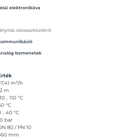
ésű elektronikáva
rányítás okoseszközökről
z kommunikáció
/ analóg bemenetek
Érték
37,41 m³/h
12 m
10 .. 110 °C
60 °C
 .. 40 °C
10 bar
DN 80 / PN 10
360 mm