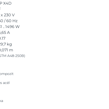
IP X4D
F
1 x 230 V
50 / 60 Hz
31 .. 1496 W
6,65 A
0.17
29,7 kg
0,071 m
ASTM A48-250B)
kompozit
s acél
ka