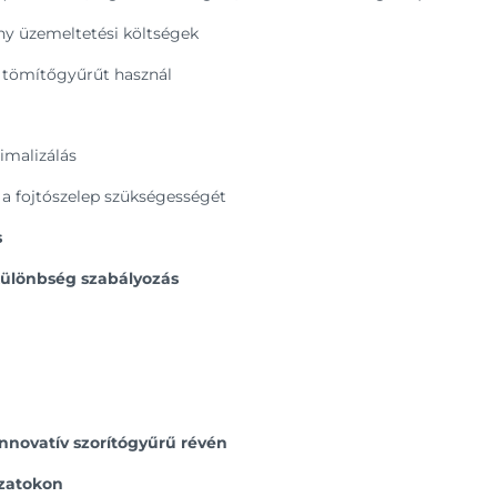
ny üzemeltetési költségek
 tömítőgyűrűt használ
imalizálás
 a fojtószelep szükségességét
s
különbség szabályozás
innovatív szorítógyűrű révén
ozatokon