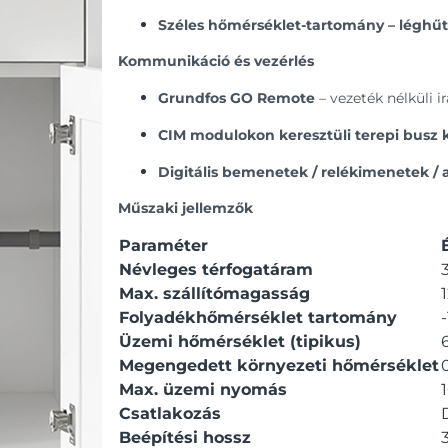
Széles hőmérséklet-tartomány – léghűt
Kommunikáció és vezérlés
Grundfos GO Remote
– vezeték nélküli i
CIM modulokon keresztüli terepi bus
Digitális bemenetek / relékimenetek 
Műszaki jellemzők
Paraméter
Névleges térfogatáram
Max. szállítómagasság
Folyadékhőmérséklet tartomány
-
Üzemi hőmérséklet (tipikus)
Megengedett környezeti hőmérséklet
0
Max. üzemi nyomás
Csatlakozás
Beépítési hossz