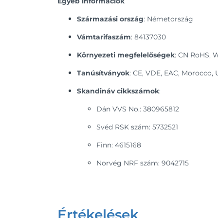
Egyéb információk
Származási ország
: Németország
Vámtarifaszám
: 84137030
Környezeti megfelelőségek
: CN RoHS, 
Tanúsítványok
: CE, VDE, EAC, Morocco
Skandináv cikkszámok
:
Dán VVS No.: 380965812
Svéd RSK szám: 5732521
Finn: 4615168
Norvég NRF szám: 9042715
Értékelések