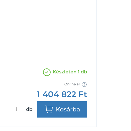
Facebook
Google
Készleten 1 db
Online ár
1 404 822
Ft
Kosárba
db