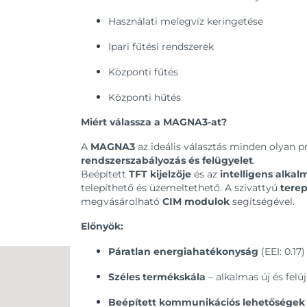
Használati melegvíz keringetése
Ipari fűtési rendszerek
Központi fűtés
Központi hűtés
Miért válassza a MAGNA3-at?
A
MAGNA3
az ideális választás minden olyan p
rendszerszabályozás és felügyelet
.
Beépített
TFT kijelzője
és az
intelligens alka
telepíthető és üzemeltethető. A szivattyú
tere
megvásárolható
CIM modulok
segítségével.
Előnyök:
Páratlan energiahatékonyság
(EEI: 0.17)
Széles termékskála
– alkalmas új és felú
Beépített kommunikációs lehetőségek