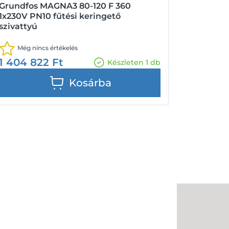
Grundfos MAGNA3 80-120 F 360
1x230V PN10 fűtési keringető
szivattyú
Még nincs értékelés
1 404 822
Ft
Készleten 1 db
Kosárba