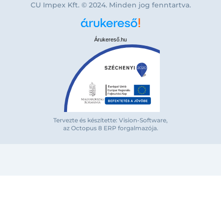
CU Impex Kft. © 2024. Minden jog fenntartva.
Árukereső.hu
Bejelentkezés e-mail-címmel
Tervezte és készítette: Vision-Software,
az Octopus 8 ERP forgalmazója
.
Megjegyzés
Elfelejte
Bejelentkezés