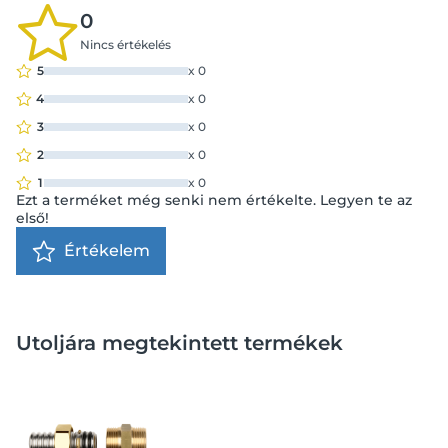
0
Nincs értékelés
5
x
0
4
x
0
3
x
0
2
x
0
1
x
0
Ezt a terméket még senki nem értékelte. Legyen te az
első!
Értékelem
Utoljára megtekintett termékek