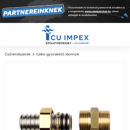
szolárhoz 3/4" BM
5 186
Ft
Csőrendszerek
Gebo gyorskötő idomok