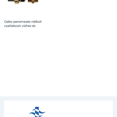
Gebo peremezés nélküli
csatlakozó vízhez és
szolárhoz 3/4" BM