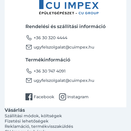
Rendelési és szállítási információ
phone
+36 30 320 4444
email
ugyfelszolgalat@cuimpex.hu
Termékinformáció
phone
+36 30 747 4091
email
ugyfelszolgalat@cuimpex.hu
facebook
instagram
Facebook
Instagram
Vásárlás
Szállítási módok, költségek
Fizetési lehetőségek
Reklamáció, termékvisszaküldés