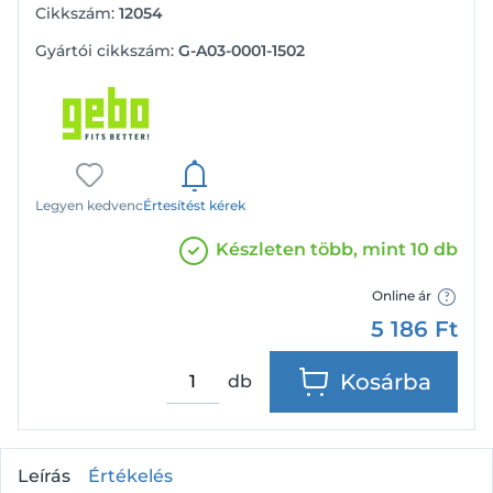
Cikkszám:
12054
Gyártói cikkszám:
G-A03-0001-1502
Legyen kedvenc
Értesítést kérek
Készleten több, mint 10 db
Online ár
5 186
Ft
Kosárba
db
Leírás
Értékelés