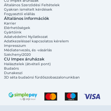
CU Impex áruházak
Általános Szerződési Feltételek
Gyakran ismételt kérdések
Fogyasztói elállás
Általános információk
Karrier
Elérhetőségek
Gyártóink
Adatvédelmi Nyilatkozat
Adatkezeléssel kapcsolatos kérelem
Impresszum
Médiatervezés, és -vásárlás
Széchenyi2020
CU Impex áruházak
Halásztelek (átvételi pont)
Budaörs
Dunakeszi
3D séta budaörsi fürdőszobaszalonunkban