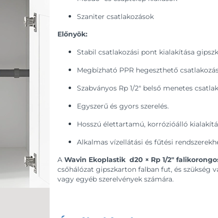
Szaniter csatlakozások
Előnyök:
Stabil csatlakozási pont kialakítása gipsz
Megbízható PPR hegeszthető csatlakozás
Szabványos Rp 1/2" belső menetes csatlak
Egyszerű és gyors szerelés.
Hosszú élettartamú, korrózióálló kialakítá
Alkalmas vízellátási és fűtési rendszerekh
A
Wavin Ekoplastik d20 × Rp 1/2" falikorong
csőhálózat gipszkarton falban fut, és szükség v
vagy egyéb szerelvények számára.