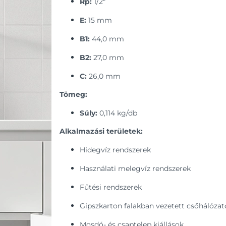
Rp:
1/2"
E:
15 mm
B1:
44,0 mm
B2:
27,0 mm
C:
26,0 mm
Tömeg:
Súly:
0,114 kg/db
Alkalmazási területek:
Hidegvíz rendszerek
Használati melegvíz rendszerek
Fűtési rendszerek
Gipszkarton falakban vezetett csőhálózat
Mosdó- és csaptelep kiállások