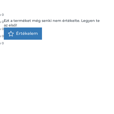
x
0
Ezt a terméket még senki nem értékelte. Legyen te
x
0
az első!
x
0
Értékelem
x
0
x
0