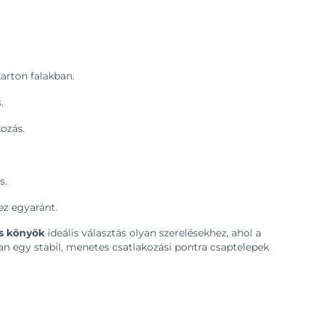
karton falakban.
.
ozás.
s.
ez egyaránt.
os könyök
ideális választás olyan szerelésekhez, ahol a
an egy stabil, menetes csatlakozási pontra csaptelepek