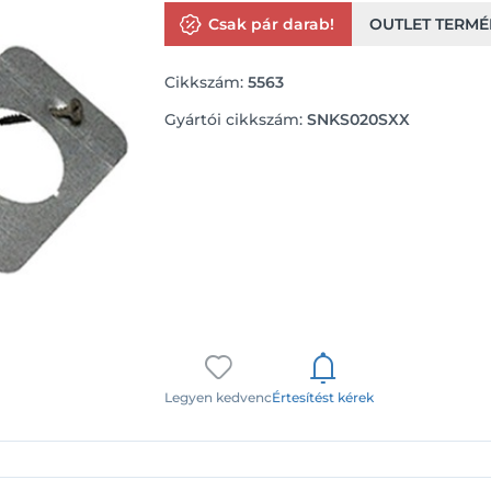
Csak pár darab!
OUTLET TERMÉ
Cikkszám:
5563
Gyártói cikkszám:
SNKS020SXX
Legyen kedvenc
Értesítést kérek