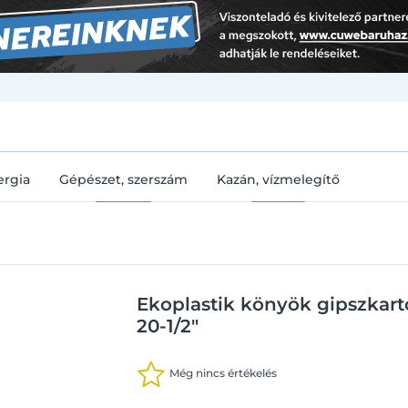
U
ergia
Gépészet, szerszám
Kazán, vízmelegítő
Ekoplastik könyök gipszkart
20-1/2"
Még nincs értékelés