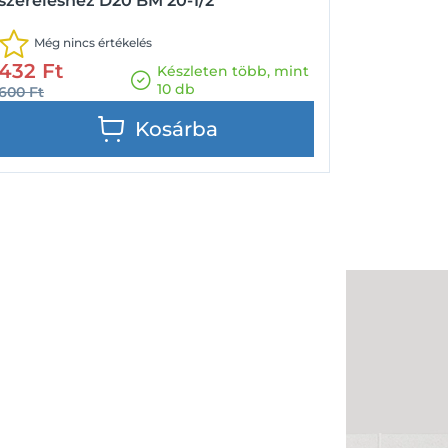
szereléshez D20 BM 20-1/2"
Még nincs értékelés
432
Ft
Készleten több, mint
10 db
600
Ft
Kosárba