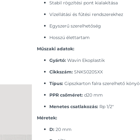
Stabil rögzítési pont kialakítása
Vízellátási és fűtési rendszerekhez
Egyszerű szerelhetőség
Hosszú élettartam
Műszaki adatok:
Gyártó:
Wavin Ekoplastik
Cikkszám:
SNKS020SXX
Típus:
Gipszkarton falra szerelhető könyö
PPR csőméret:
d20 mm
Menetes csatlakozás:
Rp 1/2"
Méretek:
D:
20 mm