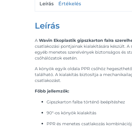
Leírás
Értékelés
Leírás
A
Wavin Ekoplastik gipszkarton falra szerel
csatlakozási pontjainak kialakítására készült. A
egyéb menetes szerelvények biztonságos és stab
csőhálózatok esetén.
A könyök egyik oldala PPR csőhöz hegeszthető
található. A kialakítás biztosítja a mechanikail
csatlakozást.
Főbb jellemzők:
Gipszkarton falba történő beépítéshez
90°-os könyök kialakítás
PPR és menetes csatlakozás kombinációj