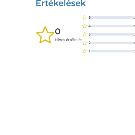
Értékelések
5
4
0
3
Nincs értékelés
2
1