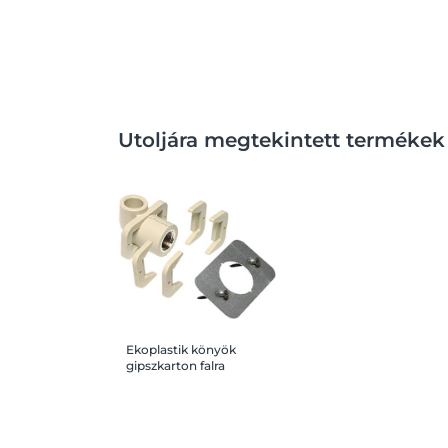
Utoljára megtekintett termékek
Ekoplastik könyök
gipszkarton falra
szereléshez D20 BM 20-
1/2"