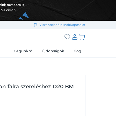
Viszonteladóinknak
Kapcsolat
Bejelentkezés e-mail-címmel
grás a kosárhoz
Cégünkről
Újdonságok
Blog
Megjegyzés
Elfelejtett jelszó
on falra szereléshez D20 BM
Bejelentkezés
Regisztráció
Bejelentkezés közösségi fiókkal