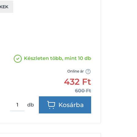
Facebook
Google
KEK
Készleten több, mint 10 db
Online ár
432
Ft
600
Ft
Kosárba
db