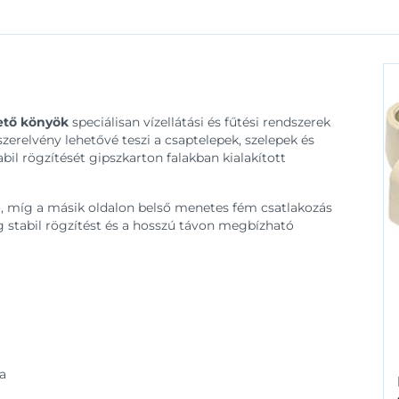
hető könyök
speciálisan vízellátási és fűtési rendszerek
 szerelvény lehetővé teszi a csaptelepek, szelepek és
il rögzítését gipszkarton falakban kialakított
, míg a másik oldalon belső menetes fém csatlakozás
ag stabil rögzítést és a hosszú távon megbízható
a