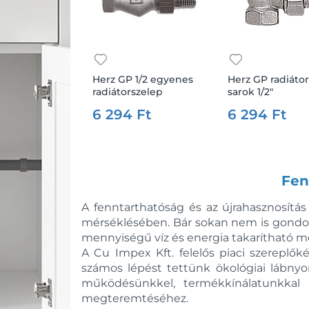
Herz GP 1/2 egyenes
Herz GP radiáto
radiátorszelep
sarok 1/2"
6 294 Ft
6 294 Ft
Fen
A fenntarthatóság és az újrahasznosítás
mérséklésében. Bár sokan nem is gondolná
mennyiségű víz és energia takarítható m
A Cu Impex Kft. felelős piaci szereplő
számos lépést tettünk ökológiai lábny
működésünkkel, termékkínálatunkkal é
megteremtéséhez.