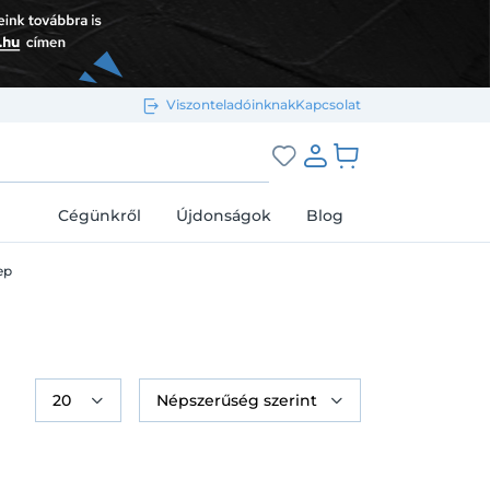
Viszonteladóinknak
Kapcsolat
Bejelentkezés e-mail-címmel
grás a kosárhoz
Cégünkről
Újdonságok
Blog
ep
Megjegyzés
Elfelejtett jelszó
Bejelentkezés
Regisztráció
Bejelentkezés közösségi fiókkal