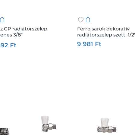
z GP radiátorszelep
Ferro sarok dekoratív
enes 3/8"
radiátorszelep szett, 1/2
:
17486
Me.:
db
Csz.:
6597
Me
fehér
9 981 Ft
892 Ft
Kosárba
Kosárba