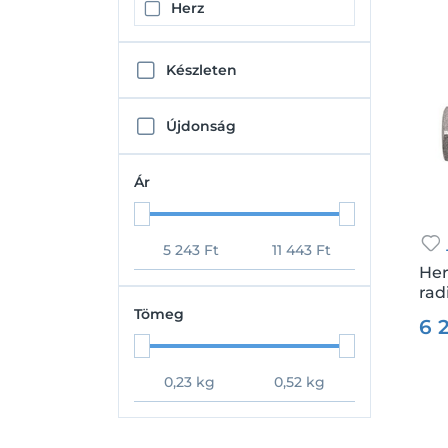
Herz
Készleten
Újdonság
Ár
Her
rad
Csz.
Tömeg
6 