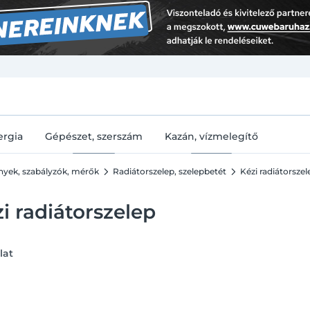
U
ergia
Gépészet, szerszám
Kazán, vízmelegítő
ények, szabályzók, mérők
Radiátorszelep, szelepbetét
Kézi radiátorszel
i radiátorszelep
lat