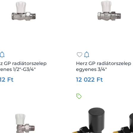
z GP radiátorszelep
Herz GP radiátorszelep
enes 1/2"-G3/4"
egyenes 3/4"
:
17482
Me.:
db
Csz.:
17484
Me
12 Ft
12 022 Ft
Kosárba
Kosárba