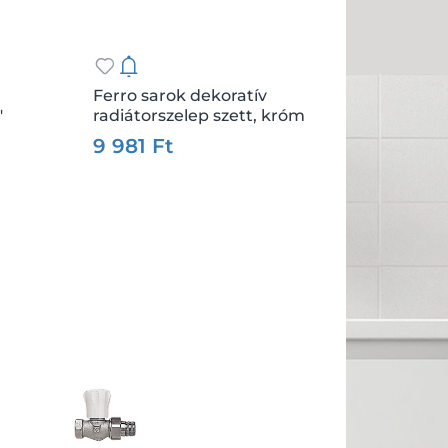
Ferro sarok dekoratív
"
radiátorszelep szett, króm
.:
db
Csz.:
6600
Me.:
db
9 981 Ft
Kosárba