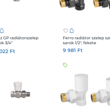
z GP radiátorszelep
Ferro radiátor szelep sz
ok 3/4"
sarok 1/2", fekete
:
17485
Me.:
db
Csz.:
58624
Me
9 981 Ft
 022 Ft
Kosárba
Kosárba