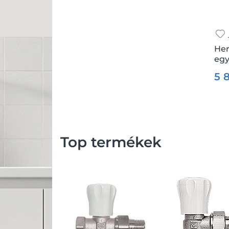
Her
egy
Csz.
5 
Top termékek