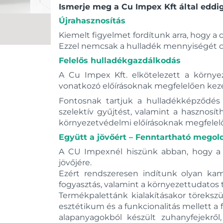
Ismerje meg a Cu Impex Kft által eddi
Újrahasznosítás
Kiemelt figyelmet fordítunk arra, hogy 
Ezzel nemcsak a hulladék mennyiségét c
Felelős hulladékgazdálkodás
A Cu Impex Kft. elkötelezett a körny
vonatkozó előírásoknak megfelelően keze
Fontosnak tartjuk a hulladékképződés
szelektív gyűjtést, valamint a hasznos
környezetvédelmi előírásoknak megfelel
Együtt a jövőért – Fenntartható mego
A CU Impexnél hiszünk abban, hogy a 
jövőjére.
Ezért rendszeresen indítunk olyan ka
fogyasztás, valamint a környezettudatos t
Termékpalettánk kialakításakor törekszü
esztétikum és a funkcionalitás mellett a 
alapanyagokból készült zuhanyfejekr