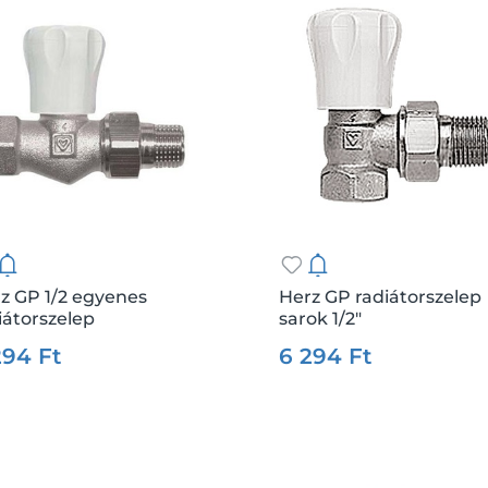
z GP 1/2 egyenes
Herz GP radiátorszelep
iátorszelep
sarok 1/2"
:
17480
Me.:
db
Csz.:
17481
Me
294 Ft
6 294 Ft
Kosárba
Kosárba