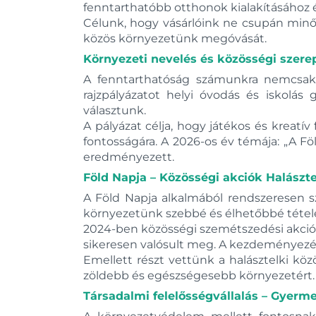
fenntarthatóbb otthonok kialakításához 
Célunk, hogy vásárlóink ne csupán min
közös környezetünk megóvását.
Környezeti nevelés és közösségi szerep
A fenntarthatóság számunkra nemcsak 
rajzpályázatot helyi óvodás és iskol
választunk.
A pályázat célja, hogy játékos és kreat
fontosságára. A 2026-os év témája: „A F
eredményezett.
Föld Napja – Közösségi akciók Halászt
A Föld Napja alkalmából rendszeresen 
környezetünk szebbé és élhetőbbé tétel
2024-ben közösségi szemétszedési akciót
sikeresen valósult meg. A kezdeményezés
Emellett részt vettünk a halásztelki kö
zöldebb és egészségesebb környezetért.
Társadalmi felelősségvállalás – Gyer