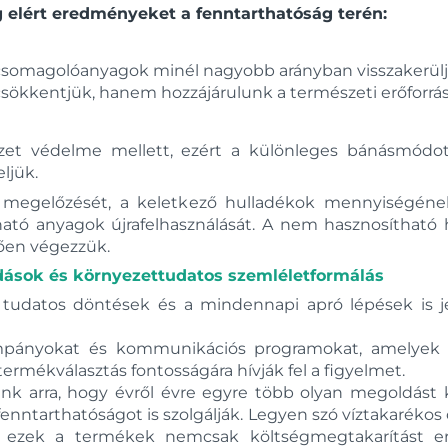
g elért eredményeket a fenntarthatóság terén:
a csomagolóanyagok minél nagyobb arányban visszakerülj
sökkentjük, hanem hozzájárulunk a természeti erőforrá
ezet védelme mellett, ezért a különleges bánásmód
ljük.
 megelőzését, a keletkező hulladékok mennyiségéne
ítható anyagok újrafelhasználását. A nem hasznosíthat
ően végezzük.
ldások és környezettudatos szemléletformálás
tudatos döntések és a mindennapi apró lépések is je
mpányokat és kommunikációs programokat, amelyek a v
ermékválasztás fontosságára hívják fel a figyelmet.
nk arra, hogy évről évre egyre több olyan megoldást 
fenntarthatóságot is szolgálják. Legyen szó víztakarékos
ől, ezek a termékek nemcsak költségmegtakarítást 