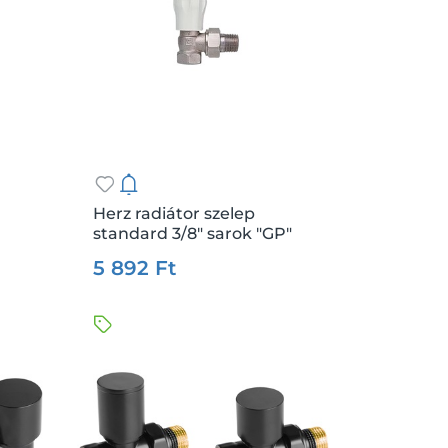
Herz radiátor szelep
standard 3/8" sarok "GP"
.:
db
Csz.:
17487
Me.:
db
5 892 Ft
Kosárba