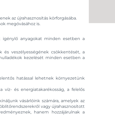
enek az újrahasznosítás körforgásába.
sok megóvásához is.
ot igénylő anyagokat minden esetben a
k és veszélyességének csökkentését, a
ó hulladékok kezelését minden esetben a
lentős hatással lehetnek környezetünk
íz- és energiatakarékosság, a felelős
kínáljunk vásárlóink számára, amelyek az
 öblítőrendszerekről vagy újrahasznosított
eredményeznek, hanem hozzájárulnak a