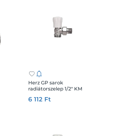
Facebook
Google
Herz GP sarok
radiátorszelep 1/2" KM
.:
db
Csz.:
17483
Me.:
db
6 112 Ft
Kosárba