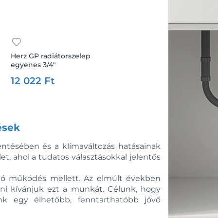
Herz GP radiátorszelep
egyenes 3/4"
12 022 Ft
ések
kentésében és a klímaváltozás hatásainak
t, ahol a tudatos választásokkal jelentős
ható működés mellett. Az elmúlt években
ni kívánjuk ezt a munkát. Célunk, hogy
unk egy élhetőbb, fenntarthatóbb jövő