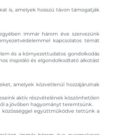
at is, amelyek hosszú távon támogatják
k jegyében immár három éve szervezünk
környezetvédelemmel kapcsolatos témát
édelem és a környezettudatos gondolkodás
os inspiráló és elgondolkodtató alkotást
ket, amelyek közvetlenül hozzájárulnak
teseink aktív részvételének köszönhetően
bből a jövőben hagyományt teremtsünk.
elyi közösséggel együttműködve tettünk a