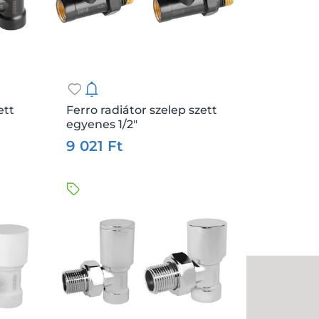
ett
Ferro radiátor szelep szett
egyenes 1/2"
.:
db
Csz.:
145224
Me.:
db
9 021 Ft
Kosárba