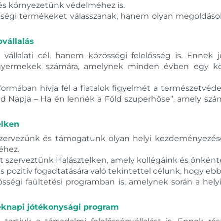
és környezetünk védelméhez is.
őségi termékeket válasszanak, hanem olyan megoldások
vállalás
vállalati cél, hanem közösségi felelősség is. Enne
ás gyermekek számára, amelynek minden évben egy 
ív formában hívja fel a fiatalok figyelmét a természetv
öld Napja – Ha én lennék a Föld szuperhőse”, amely szám
elken
szervezünk és támogatunk olyan helyi kezdeményezése
éhez.
 szerveztünk Halásztelken, amely kollégáink és önkén
 pozitív fogadtatására való tekintettel célunk, hogy e
zösségi faültetési programban is, amelynek során a h
meknapi jótékonysági program