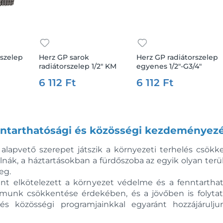
rszelep
Herz GP sarok
Herz GP radiátorszelep
radiátorszelep 1/2" KM
egyenes 1/2"-G3/4"
6 112 Ft
6 112 Ft
ntarthatósági és közösségi kezdeményez
 alapvető szerepet játszik a környezeti terhelés csök
k, a háztartásokban a fürdőszoba az egyik olyan terüle
eg.
ként elkötelezett a környezet védelme és a fenntart
omunk csökkentése érdekében, és a jövőben is folytat
s közösségi programjainkkal egyaránt hozzájárulj