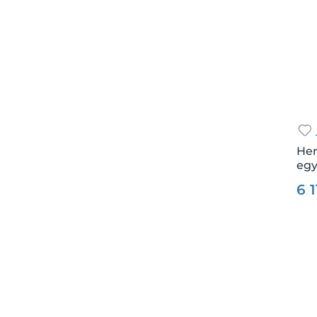
Her
egy
Csz.
6 1