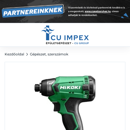
46 931
Ft
65 181
Ft
Kezdőoldal
Gépészet, szerszámok