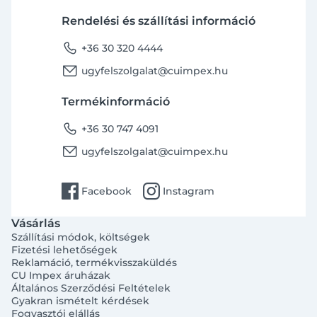
Rendelési és szállítási információ
phone
+36 30 320 4444
email
ugyfelszolgalat@cuimpex.hu
Termékinformáció
phone
+36 30 747 4091
email
ugyfelszolgalat@cuimpex.hu
facebook
instagram
Facebook
Instagram
Vásárlás
Szállítási módok, költségek
Fizetési lehetőségek
Reklamáció, termékvisszaküldés
CU Impex áruházak
Általános Szerződési Feltételek
Gyakran ismételt kérdések
Fogyasztói elállás