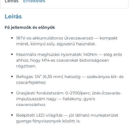
Leírás
Értékelés
Leírás
Fő jellemzők és előnyök
18?V-os akkumulátoros ütvecsavarozó — kompakt
méret, könnyű súly, egyszerű használat.
Maximális meghúzási nyomaték: 140Nm — elég erős
ahhoz, hogy M14-es csavarokat biztonságosan
rögzítsen.
Befogás: 1/4” (6,35 mm) hatszög — szabványos bit- és
csavarfejekhez.
Üresjárati fordulatszám: 0–2700/perc; ütés-/csavarás-
impulzusszám nagy — hatékony, gyors
csavarozáshoz.
Beépített LED világítás — jól látható munkaterület
gyenge fényviszonyok között is.