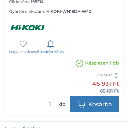
Cikkszám:
195214
Gyártói cikkszám:
HIKOKI-WH18DA-W4Z
Legyen kedvenc
Értesítést kérek
Készleten 1 db
Online ár
46 931
Ft
65 181
Ft
Kosárba
db