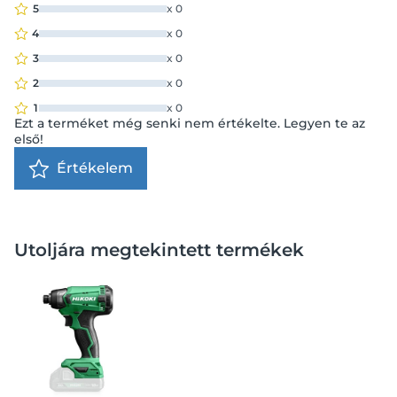
5
x
0
4
x
0
3
x
0
2
x
0
1
x
0
Ezt a terméket még senki nem értékelte. Legyen te az
első!
Értékelem
Utoljára megtekintett termékek