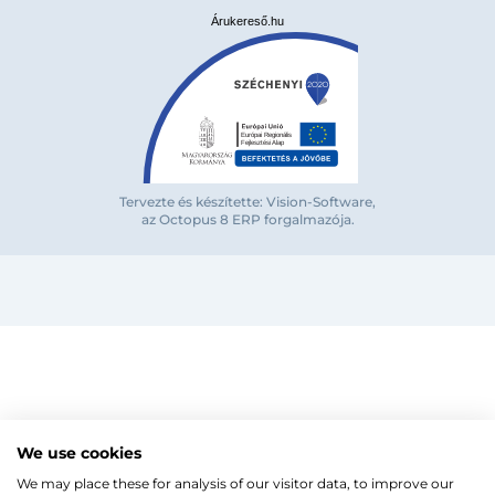
Árukereső.hu
Bejelentkezés e-mail-címmel
Tervezte és készítette: Vision-Software,
az Octopus 8 ERP forgalmazója
.
Megjegyzés
Elfelejte
Bejelentkezés
Regisztráció
Szaniterek
MOZGÁSKORLÁTOZOTT TERMÉKEK
Radiátorok
We use cookies
Bejelentkezés közösségi fiókkal
ZUHANYKABINOK/AJTÓK
ACÉLLEMEZ LAPRADIÁTOROK
Megújuló energia
We may place these for analysis of our visitor data, to improve our
TÖRÖLKÖZŐSZÁRÍTÓ RADIÁTOR
Íves zuhanykabin