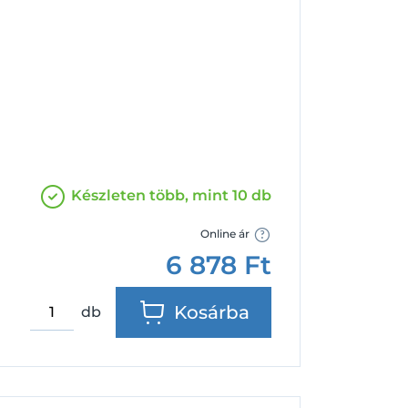
Facebook
Google
Készleten több, mint 10 db
Online ár
6 878
Ft
Kosárba
db