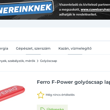
U
ergia
Gépészet, szerszám
Kazán, vízmelegítő
ények, szabályzók, mérők
Golyóscsap
Ferro F-Power golyóscsap lapá
Még nincs értékelés
Újdonság