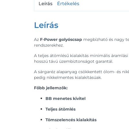
Leírás
Értékelés
Leírás
Az
F-Power golyóscsap
megbízható és nagy telj
rendszerekhez.
A teljes átömlésű kialakítás minimális áramlási
hosszú távú üzembiztonságot garantál.
A sárgaréz alapanyag csökkentett ólom- és nikke
pedig nikkelmentes kialakításúak.
Főbb jellemzők:
BB menetes kivitel
Teljes átömlés
Tömszelencés kialakítás