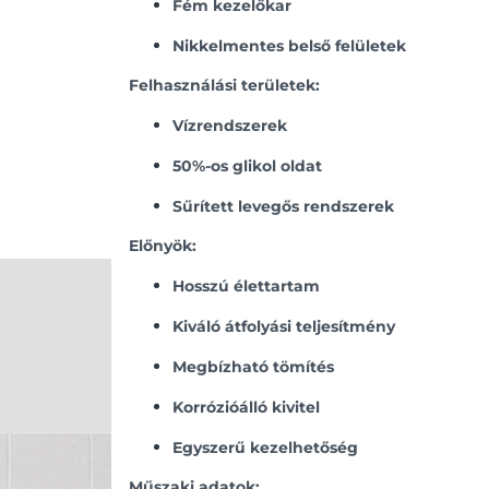
Fém kezelőkar
Nikkelmentes belső felületek
Felhasználási területek:
Vízrendszerek
50%-os glikol oldat
Sűrített levegős rendszerek
Előnyök:
Hosszú élettartam
Kiváló átfolyási teljesítmény
Megbízható tömítés
Korrózióálló kivitel
Egyszerű kezelhetőség
Műszaki adatok: