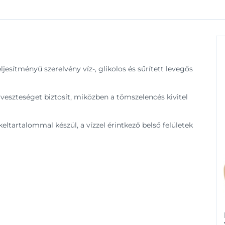
esítményű szerelvény víz-, glikolos és sűrített levegős
 veszteséget biztosít, miközben a tömszelencés kivitel
ltartalommal készül, a vízzel érintkező belső felületek