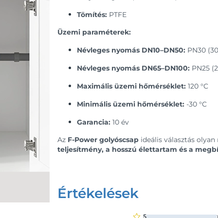
Tömítés:
PTFE
Üzemi paraméterek:
Névleges nyomás DN10–DN50:
PN30 (30
Névleges nyomás DN65–DN100:
PN25 (2
Maximális üzemi hőmérséklet:
120 °C
Minimális üzemi hőmérséklet:
-30 °C
Garancia:
10 év
Az
F-Power golyóscsap
ideális választás olyan
teljesítmény, a hosszú élettartam és a meg
Értékelések
5