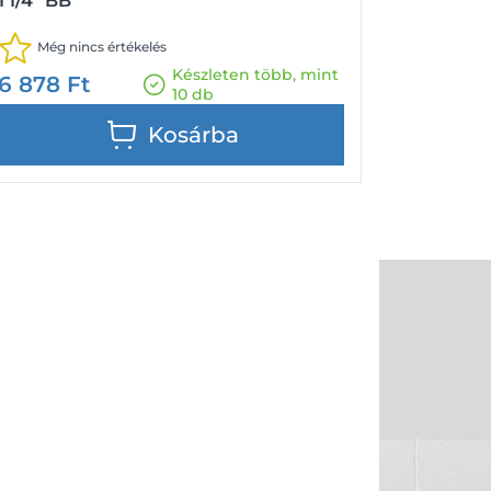
1 1/4" BB
Még nincs értékelés
Készleten több, mint
6 878
Ft
10 db
Kosárba