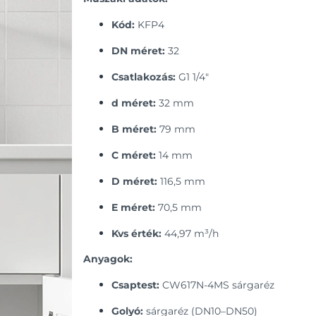
Kód:
KFP4
DN méret:
32
Csatlakozás:
G1 1/4″
d méret:
32 mm
B méret:
79 mm
C méret:
14 mm
D méret:
116,5 mm
E méret:
70,5 mm
Kvs érték:
44,97 m³/h
Anyagok:
Csaptest:
CW617N-4MS sárgaréz
Golyó:
sárgaréz (DN10–DN50)