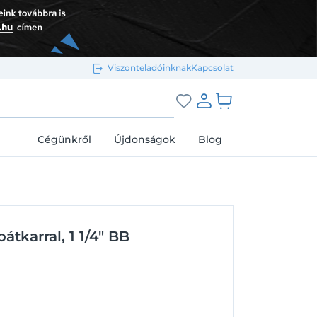
Viszonteladóinknak
Kapcsolat
Bejelentkezés e-mail-címmel
grás a kosárhoz
Cégünkről
Újdonságok
Blog
Megjegyzés
Elfelejtett jelszó
tkarral, 1 1/4" BB
Bejelentkezés
Regisztráció
Bejelentkezés közösségi fiókkal