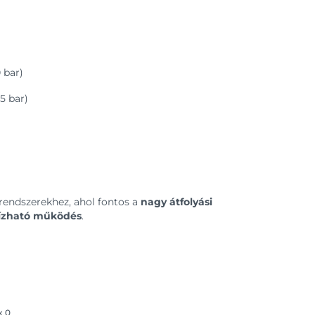
 bar)
5 bar)
 rendszerekhez, ahol fontos a
nagy átfolyási
bízható működés
.
x
0