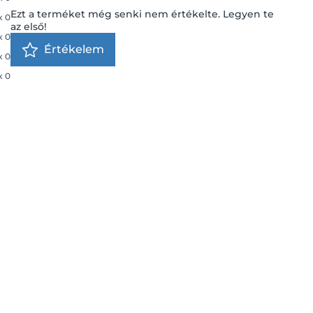
Ezt a terméket még senki nem értékelte. Legyen te
x
0
az első!
x
0
Értékelem
x
0
x
0