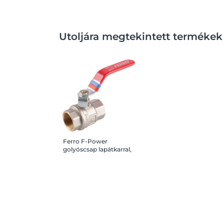
Utoljára megtekintett termékek
Ferro F-Power
golyóscsap lapátkarral,
1 1/4" BB