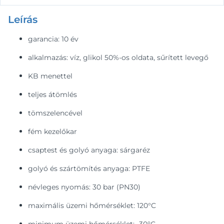
Leírás
garancia: 10 év
alkalmazás: víz, glikol 50%-os oldata, sűrített levegő
KB menettel
teljes átömlés
tömszelencével
fém kezelőkar
csaptest és golyó anyaga: sárgaréz
golyó és szártömítés anyaga: PTFE
névleges nyomás: 30 bar (PN30)
maximális üzemi hőmérséklet: 120°C