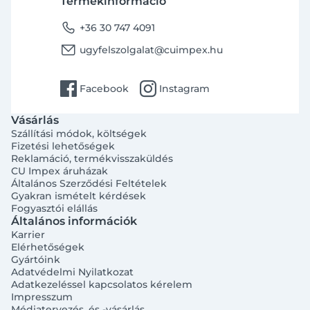
Termékinformáció
phone
+36 30 747 4091
email
ugyfelszolgalat@cuimpex.hu
facebook
instagram
Facebook
Instagram
Vásárlás
Szállítási módok, költségek
Fizetési lehetőségek
Reklamáció, termékvisszaküldés
CU Impex áruházak
Általános Szerződési Feltételek
Gyakran ismételt kérdések
Fogyasztói elállás
Általános információk
Karrier
Elérhetőségek
Gyártóink
Adatvédelmi Nyilatkozat
Adatkezeléssel kapcsolatos kérelem
Impresszum
Médiatervezés, és -vásárlás