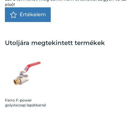
első!
Értékelem
Utoljára megtekintett termékek
Ferro F-power
golyóscsap lapátkarral
3/4 KB