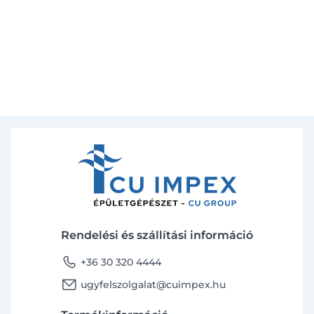
Rendelési és szállítási információ
phone
+36 30 320 4444
email
ugyfelszolgalat@cuimpex.hu