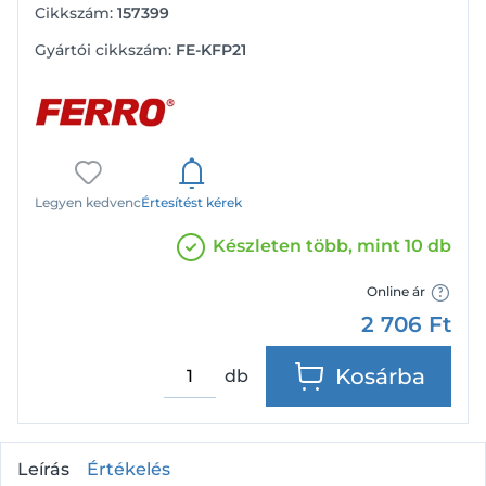
Cikkszám:
157399
Gyártói cikkszám:
FE-KFP21
Legyen kedvenc
Értesítést kérek
Készleten több, mint 10 db
Online ár
2 706
Ft
Kosárba
db
Leírás
Értékelés