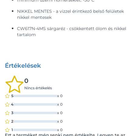
minimum üzemi hőmérséklet: -30°C
NIKKEL MENTES - a vízzel érintkező belső felületek
nikkel mentesek
CW617N-4MS sárgaréz - csökkentett ólom és nikkel
tartalom
Értékelések
0
Nincs értékelés
5
x
0
4
x
0
3
x
0
2
x
0
1
x
0
Ezt a terméket még senki nem értékelte. Legyen te az