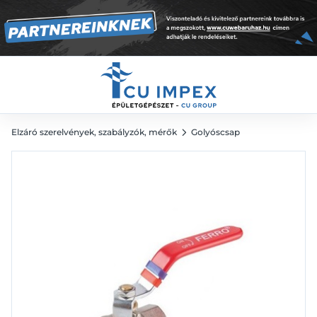
2 706
Ft
Elzáró szerelvények, szabályzók, mérők
Golyóscsap