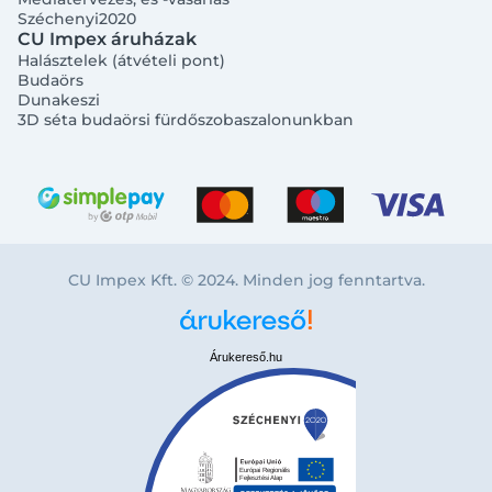
Széchenyi2020
CU Impex áruházak
Halásztelek (átvételi pont)
Budaörs
Dunakeszi
3D séta budaörsi fürdőszobaszalonunkban
CU Impex Kft. © 2024. Minden jog fenntartva.
Árukereső.hu
Bejelentkezés e-mail-címmel