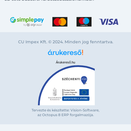
CU Impex Kft. © 2024. Minden jog fenntartva.
Árukereső.hu
Bejelentkezés e-mail-címmel
Tervezte és készítette: Vision-Software,
az Octopus 8 ERP forgalmazója
.