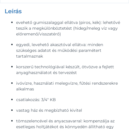
Leírás
evehető gumiszalaggal ellátva (piros, kék): lehetővé
teszik a megkülönböztetést (hideg/meleg víz vagy
előremenő/visszatérő)
egyedi, levehető akasztóval ellátva: minden
szükséges adatot és működési paramétert
tartalmaznak
korszerű technológiával készült, ötvözve a fejlett
anyaghasználatot és tervezést
ivóvízre, használati melegvízre, fűtési rendszerekre
alkalmas
csatlakozás: 3/4" KB
vastag ház és megbízható kivitel
tömszelencével és anyacsavarral: kompenzálja az
esetleges holtjátékot és könnyedén állítható egy