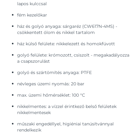
lapos kulccsal
fém kezelőkar
ház és golyó anyaga: sárgaréz (CW617N-4MS) -
csökkentett ólom és nikkel tartalom
ház külső felülete: nikkelezett és homokfúvott
golyó felülete: krómozott, csiszolt - megakadályozza
a csapszorulást
golyó és szártömítés anyaga: PTFE
névleges üzemi nyomás: 20 bar
max. üzemi hőmérséklet: 100 °C
nikkelmentes: a vízzel érintkező belső felületek
nikkelmentesek
műszaki engedéllyel, higiéniai tanúsítvánnyal
rendelkezik