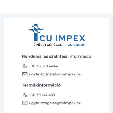
Rendelési és szállítási információ
phone
+36 30 320 4444
email
ugyfelszolgalat@cuimpex.hu
Termékinformáció
phone
+36 30 747 4091
email
ugyfelszolgalat@cuimpex.hu