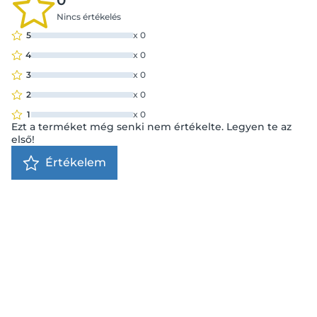
0
Nincs értékelés
5
x
0
4
x
0
3
x
0
2
x
0
1
x
0
Ezt a terméket még senki nem értékelte. Legyen te az
első!
Értékelem