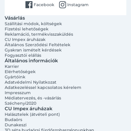
facebook
instagram
Facebook
Instagram
Vásárlás
Szállítási módok, költségek
Fizetési lehetőségek
Reklamáció, termékvisszaküldés
CU Impex áruházak
Általános Szerződési Feltételek
Gyakran ismételt kérdések
Fogyasztói elállás
Általános információk
Karrier
Elérhetőségek
Gyártóink
Adatvédelmi Nyilatkozat
Adatkezeléssel kapcsolatos kérelem
Impresszum
Médiatervezés, és -vásárlás
Széchenyi2020
CU Impex áruházak
Halásztelek (átvételi pont)
Budaörs
Dunakeszi
3D séta budaörsi fürdőszobaszalonunkban