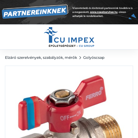
3/4" KB
2 599
Ft
Elzáró szerelvények, szabályzók, mérők
Golyóscsap