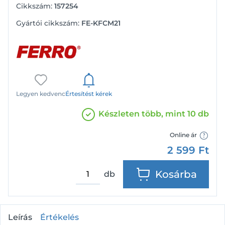
Cikkszám:
157254
Gyártói cikkszám:
FE-KFCM21
Legyen kedvenc
Értesítést kérek
Készleten több, mint 10 db
Online ár
2 599
Ft
Kosárba
db
Leírás
Értékelés