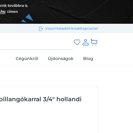
Viszonteladóinknak
Kapcsolat
Bejelentkezés e-mail-címmel
grás a kosárhoz
Cégünkről
Újdonságok
Blog
Megjegyzés
Elfelejtett jelszó
illangókarral 3/4" hollandi
Bejelentkezés
Regisztráció
Bejelentkezés közösségi fiókkal