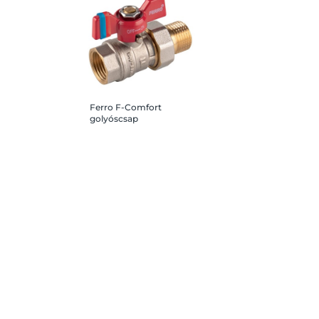
Ferro F-Comfort
golyóscsap
pillangókarral 3/4"
hollandi