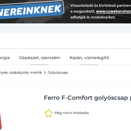
U
ergia
Gépészet, szerszám
Kazán, vízmelegítő
ények, szabályzók, mérők
Golyóscsap
Ferro F-Comfort golyóscsap p
Még nincs értékelés