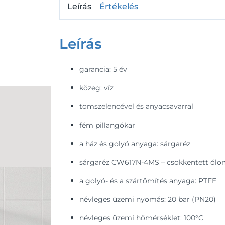
Leírás
Értékelés
Leírás
garancia: 5 év
közeg: víz
tömszelencével és anyacsavarral
fém pillangókar
a ház és golyó anyaga: sárgaréz
sárgaréz CW617N-4MS – csökkentett ólom
a golyó- és a szártömítés anyaga: PTFE
névleges üzemi nyomás: 20 bar (PN20)
névleges üzemi hőmérséklet: 100°C