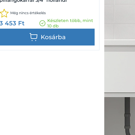
pillangókarral 3/4" hollandi
Még nincs értékelés
Készleten több, mint
3 453
Ft
10 db
Kosárba