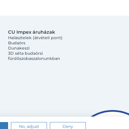
CU Impex áruházak
Halásztelek (átvételi pont)
Budaörs
Dunakeszi
3D séta budaörsi
fürdőszobaszalonunkban
No, adjust
Deny