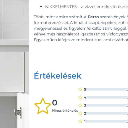
NIKKELMENTES – a vízzel érintkező részek
Több, mint amire számít A
Ferro
szerelvények 
formatervezéssel. A kínálat csaptelepeket, zuh
megjelenéssel és figyelemfelkeltő színvilággal.
kényelmes használatot, gazdaságos vízfogyasztá
Egyszerűen kifejezve mindent tud, ami elvárhat
Értékelések
5
4
0
3
Nincs értékelés
2
1