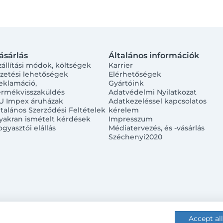
ásárlás
Általános információk
zállítási módok, költségek
Karrier
izetési lehetőségek
Elérhetőségek
eklamáció,
Gyártóink
ermékvisszaküldés
Adatvédelmi Nyilatkozat
U Impex áruházak
Adatkezeléssel kapcsolatos
ltalános Szerződési Feltételek
kérelem
yakran ismételt kérdések
Impresszum
ogyasztói elállás
Médiatervezés, és -vásárlás
Széchenyi2020
Accept all