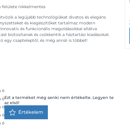
 felülete nikkelmentes
ötvözik a legújabb technológiákat divatos és elegáns
anyszetteket és kiegészítőket tartalmaz modern
 Innovatív és funkcionális megoldásokkal ellátva
st biztosítanak és csökkentik a háztartási kiadásokat.
ó egy csapteleptől, és még annál is többet!
x
0
Ezt a terméket még senki nem értékelte. Legyen te
x
0
az első!
x
0
Értékelem
x
0
x
0