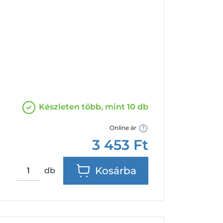
Facebook
Google
Készleten több, mint 10 db
Online ár
3 453
Ft
Kosárba
db