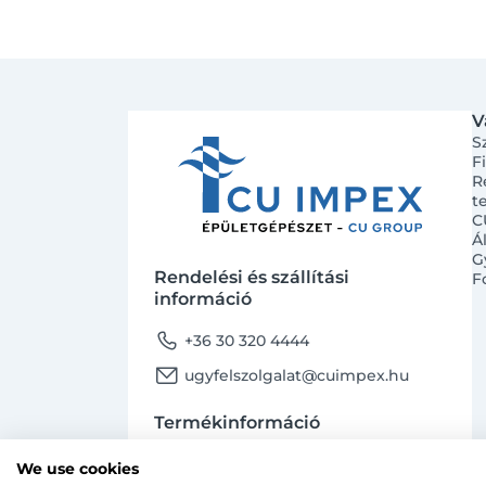
V
S
F
R
t
C
Á
G
Rendelési és szállítási
F
információ
phone
+36 30 320 4444
email
ugyfelszolgalat@cuimpex.hu
Termékinformáció
phone
+36 30 747 4091
We use cookies