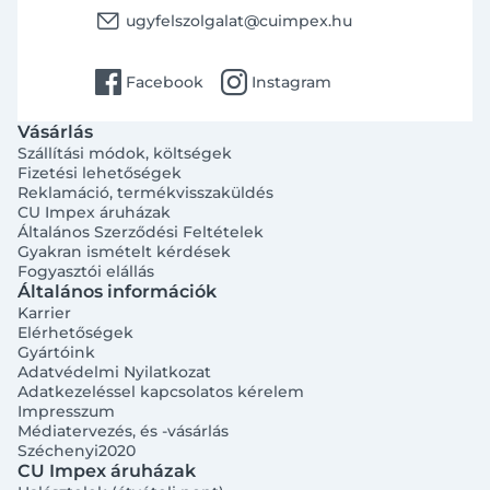
email
ugyfelszolgalat@cuimpex.hu
facebook
instagram
Facebook
Instagram
Vásárlás
Szállítási módok, költségek
Fizetési lehetőségek
Reklamáció, termékvisszaküldés
CU Impex áruházak
Általános Szerződési Feltételek
Gyakran ismételt kérdések
Fogyasztói elállás
Általános információk
Bejelentkezés e-mail-címmel
Karrier
Elérhetőségek
Gyártóink
Adatvédelmi Nyilatkozat
Adatkezeléssel kapcsolatos kérelem
Impresszum
Médiatervezés, és -vásárlás
Széchenyi2020
Megjegyzés
Elfelejtett jelszó
CU Impex áruházak