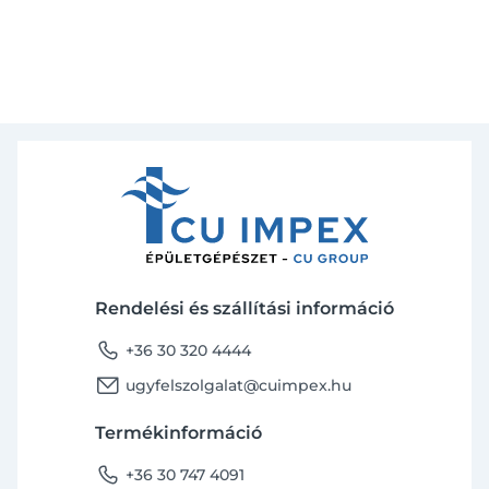
Rendelési és szállítási információ
phone
+36 30 320 4444
email
ugyfelszolgalat@cuimpex.hu
Termékinformáció
phone
+36 30 747 4091